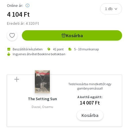
Online ár:
4 104 Ft
Eredeti ár: 4 320 Ft
Kosárba
Beszállítói készleten
41 pont
5 - 10 munkanap
Ingyenes átvétel Bookline boltokban
Tedd kosárba mindkettőt egy
gombnyomással!
A kettő együtt:
The Setting Sun
14 007 Ft
Dazai, Osamu
Kosárba