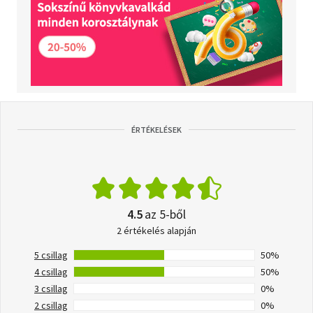
ÉRTÉKELÉSEK
4.5
az 5-ből
2 értékelés alapján
5 csillag
50%
4 csillag
50%
3 csillag
0%
2 csillag
0%