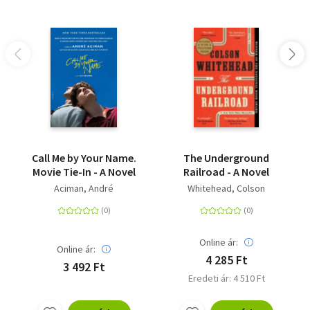
Call Me by Your Name.
The Underground
Movie Tie-In - A Novel
Railroad - A Novel
Aciman, André
Whitehead, Colson
Online ár:
Online ár:
4 285 Ft
3 492 Ft
Eredeti ár: 4 510 Ft