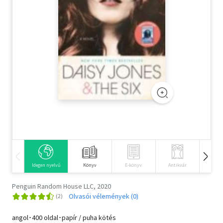
Szótár, nyelvkönyv
Tankönyv, segédkönyv
Társadalomtudomány
Természettudomány
Történelem
Vallás
Idegen nyelvű
Könyv
E-könyv
Antikvár
Hangos
Penguin Random House LLC, 2020
Olvasói vélemények (0)
angol･400 oldal･papír / puha kötés