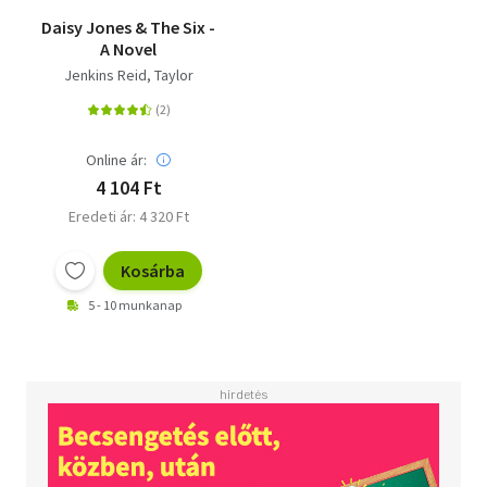
Daisy Jones & The Six -
A Novel
Jenkins Reid, Taylor
Online ár:
4 104 Ft
Eredeti ár: 4 320 Ft
Kosárba
5 - 10 munkanap