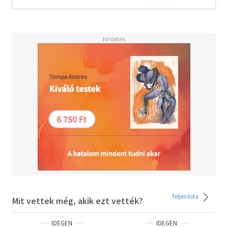
Sunset Strip, sleeping with rock stars, and dreaming of
singing at the Whisky a Go Go. The sex and drugs are
thrilling, but it’s the rock ’n’ roll she loves most. By the
time she’s twenty, her voice is getting noticed, and she has
the kind of heedless beauty that makes people do crazy
things.<BR><BR>Also getting noticed is The Six, a band
led by the brooding Billy Dunne. On the eve of their first
tour, his girlfriend Camila finds out she’s pregnant, and
with the pressure of impending fatherhood and fame,
Billy goes a little wild on the road.<BR><BR>Daisy and
Billy cross paths when a producer realizes that the key to
supercharged success is to put the two together. What
happens next will become the stuff of legend.<BR>
<BR>The making of that legend is chronicled in this
riveting and unforgettable novel, written as an oral
history of one of the biggest bands of the seventies.
Taylor Jenkins Reid is a talented writer who takes her
work to a new level with Daisy Jones & The Six, brilliantly
Teljes lista
Mit vettek még, akik ezt vették?
capturing a place and time in an utterly distinctive voice.
IDEGEN
IDEGEN