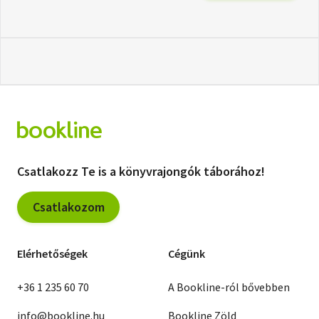
Csatlakozz Te is a könyvrajongók táborához!
Csatlakozom
Elérhetőségek
Cégünk
+36 1 235 60 70
A Bookline-ról bővebben
info@bookline.hu
Bookline Zöld