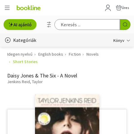
Üres
AI ajánló
Kategóriák
Könyv
Idegen nyelvű
English books
Fiction
Novels
Életmód, egészség
Short Stories
Erotika
Daisy Jones & The Six - A Novel
Gyermek- és ifjúsági
Jenkins Reid, Taylor
Hobbi, szabadidő
Irodalom
Művészet
Szakkönyv