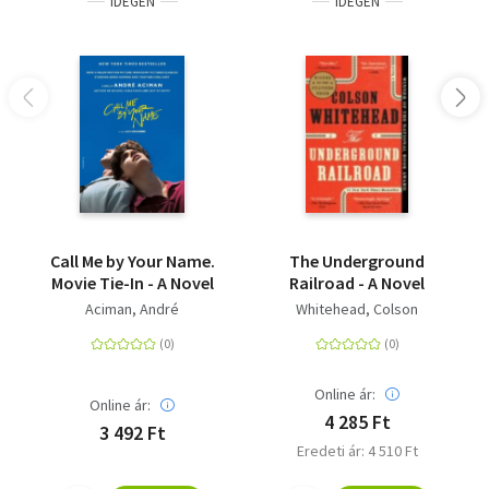
IDEGEN
IDEGEN
Need more Reid?! Check out these other standalones from
your favorite MM hockey romance writer:
- Time to Shine - The Shots You Take
Call Me by Your Name.
The Underground
Movie Tie-In - A Novel
Railroad - A Novel
Aciman, André
Whitehead, Colson
Online ár:
Online ár:
4 285 Ft
3 492 Ft
Eredeti ár: 4 510 Ft