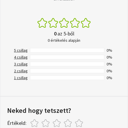
0
az 5-ből
0 értékelés alapján
5 csillag
0%
4 csillag
0%
3 csillag
0%
2 csillag
0%
1 csillag
0%
Neked hogy tetszett?
Értékeld: