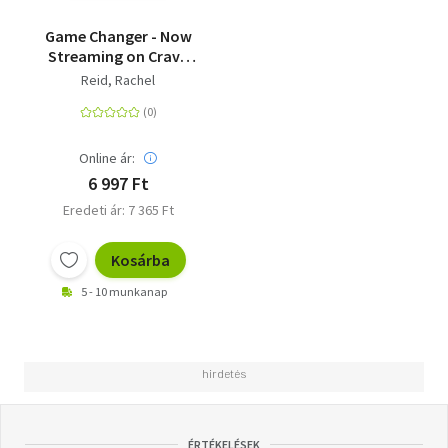
Game Changer - Now
Streaming on Crave
and HBO Max
Reid, Rachel
Online ár:
6 997 Ft
Eredeti ár: 7 365 Ft
Kosárba
5 - 10 munkanap
ÉRTÉKELÉSEK