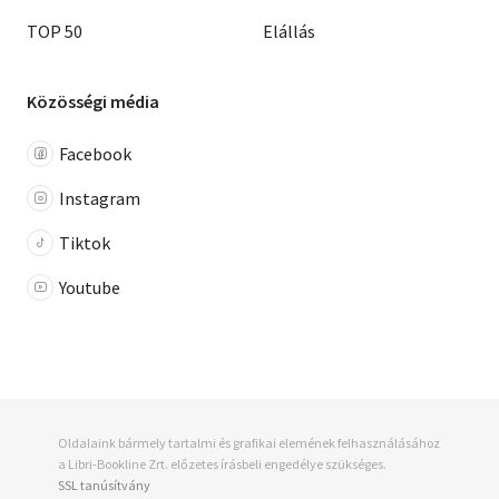
TOP 50
Elállás
Közösségi média
Facebook
Instagram
Tiktok
Youtube
Oldalaink bármely tartalmi és grafikai elemének felhasználásához
a Libri-Bookline Zrt. előzetes írásbeli engedélye szükséges.
SSL tanúsítvány