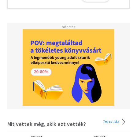
invited back to Scott’s penthouse. Or kissed with reckless
abandon—and more. What goes on between them is hot,
incredible and frequent…but also only on Scott’s terms
and always behind his closed apartment doors.
Scott needs Kip in his life, but with playoff season
approaching, the spotlight on him is suddenly brighter
than ever. He can’t afford to do anything that might derail
his career or the public’s image of what a hockey captain
should be. Kip is ready to go all in with Scott—but how
much longer will he have to remain a secret?
Game Changers
- Book 1: Game Changer - Book 2: Heated Rivalry - Book
3: Tough Guy - Book 4: Common Goal - Book 5: Role
Model - Book 6: The Long Game - Book 7: Unrivaled
Teljes lista
Mit vettek még, akik ezt vették?