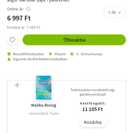
Online ár:
6 997 Ft
Eredeti ár: 7 365 Ft
Kosárba
Beszállítói készleten
69 pont
5 - 10 munkanap
Ingyenes átvétel Bookline boltokban
Tedd kosárba mindkettőt egy
gombnyomással!
A kettő együtt:
Malibu Rising
11 105 Ft
Jenkins Reid, Taylor
Kosárba