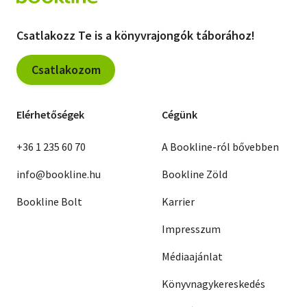
Csatlakozz Te is a könyvrajongók táborához!
Csatlakozom
Elérhetőségek
Cégünk
+36 1 235 60 70
A Bookline-ról bővebben
info@bookline.hu
Bookline Zöld
Bookline Bolt
Karrier
Impresszum
Médiaajánlat
Könyvnagykereskedés