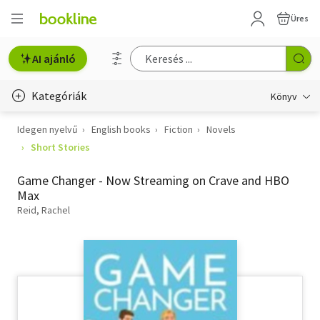
Üres
AI ajánló
Kategóriák
Könyv
Idegen nyelvű
English books
Fiction
Novels
Életmód, egészség
Short Stories
Erotika
Game Changer - Now Streaming on Crave and HBO
Gyermek- és ifjúsági
Max
Reid, Rachel
Hobbi, szabadidő
Irodalom
Művészet
Szakkönyv