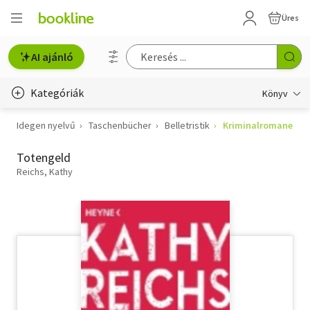
Üres
AI ajánló
Kategóriák
Könyv
Idegen nyelvű
Taschenbücher
Belletristik
Kriminalromane
Életmód, egészség
Totengeld
Erotika
Reichs, Kathy
Gyermek- és ifjúsági
Hobbi, szabadidő
Irodalom
Művészet
Szakkönyv