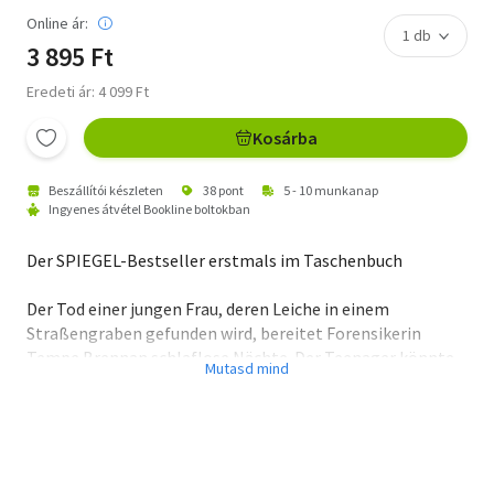
Online ár:
3 895 Ft
Eredeti ár: 4 099 Ft
Kosárba
Beszállítói készleten
38 pont
5 - 10 munkanap
Ingyenes átvétel Bookline boltokban
Der SPIEGEL-Bestseller erstmals im Taschenbuch
Der Tod einer jungen Frau, deren Leiche in einem
Straßengraben gefunden wird, bereitet Forensikerin
Tempe Brennan schlaflose Nächte. Der Teenager könnte
ohne Papiere ins Land gereist sein. Und dann ist da noch
der Fall eines Schmugglers, der kuriose mumifizierte
Artefakte in die USA schleust. Besteht eine Verbindung
zwischen dem toten Mädchen und dem lukrativen
illegalen Handel? Auf eines kann die Todesermittlerin sich