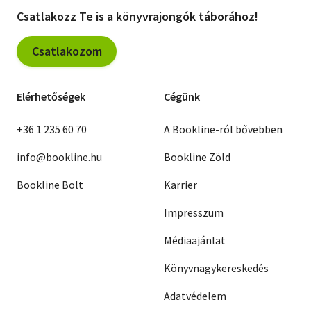
Csatlakozz Te is a könyvrajongók táborához!
Csatlakozom
Elérhetőségek
Cégünk
+36 1 235 60 70
A Bookline-ról bővebben
info@bookline.hu
Bookline Zöld
Bookline Bolt
Karrier
Impresszum
Médiaajánlat
Könyvnagykereskedés
Adatvédelem