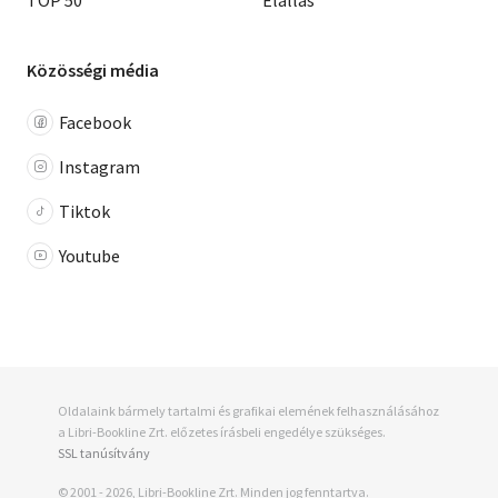
TOP 50
Elállás
Közösségi média
Facebook
Instagram
Tiktok
Youtube
Oldalaink bármely tartalmi és grafikai elemének felhasználásához
a Libri-Bookline Zrt. előzetes írásbeli engedélye szükséges.
SSL tanúsítvány
© 2001 - 2026, Libri-Bookline Zrt. Minden jog fenntartva.