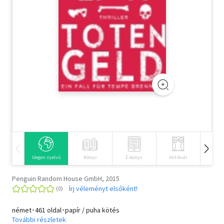
Szótár, nyelvkönyv
Tankönyv, segédkönyv
Társadalomtudomány
Természettudomány
Történelem
Vallás
Idegen nyelvű
Könyv
E-könyv
Antikvár
Hangos
Penguin Random House GmbH, 2015
Írj véleményt elsőként!
német･461 oldal･papír / puha kötés
További részletek