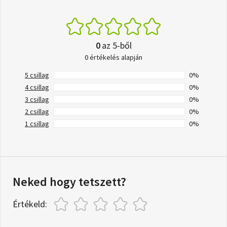
0
az 5-ből
0 értékelés alapján
5 csillag
0%
4 csillag
0%
3 csillag
0%
2 csillag
0%
1 csillag
0%
Neked hogy tetszett?
Értékeld: