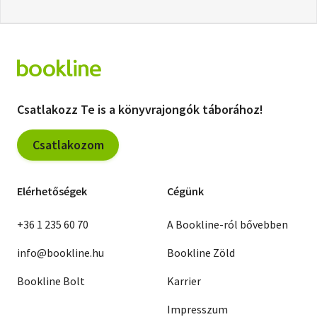
Csatlakozz Te is a könyvrajongók táborához!
Csatlakozom
Elérhetőségek
Cégünk
+36 1 235 60 70
A Bookline-ról bővebben
info@bookline.hu
Bookline Zöld
Bookline Bolt
Karrier
Impresszum