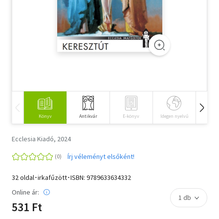
Szótár, nyelvkönyv
Tankönyv, segédkönyv
Társadalomtudomány
Természettudomány
Történelem
Könyv
Antikvár
E-könyv
Idegen nyelvű
Hangos
Vallás
Ecclesia Kiadó, 2024
Írj véleményt elsőként!
32 oldal･irkafűzött･ISBN:
9789633634332
Online ár:
531 Ft