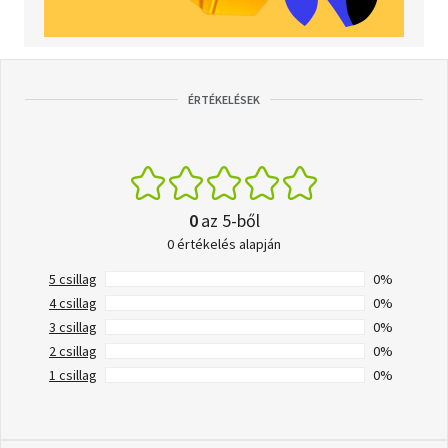
ÉRTÉKELÉSEK
0
az 5-ből
0 értékelés alapján
5 csillag
0%
4 csillag
0%
3 csillag
0%
2 csillag
0%
1 csillag
0%