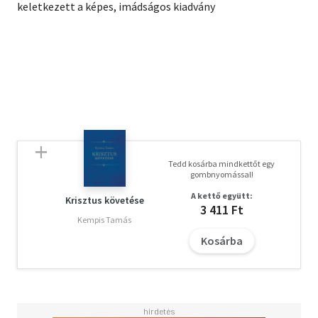
keletkezett a képes, imádságos kiadvány
Tedd kosárba mindkettőt egy
gombnyomással!
A kettő együtt:
Krisztus követése
3 411 Ft
Kempis Tamás
Kosárba