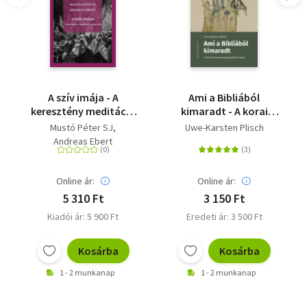
A szív imája - A
Ami a Bibliából
keresztény meditáció
kimaradt - A korai
gyakorlata
keresztyénség apokrif
Mustó Péter SJ
Uwe-Karsten Plisch
iratai
Andreas Ebert
Online ár:
Online ár:
5 310 Ft
3 150 Ft
Kiadói ár: 5 900 Ft
Eredeti ár: 3 500 Ft
Kosárba
Kosárba
1 - 2 munkanap
1 - 2 munkanap