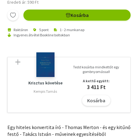
Eredeti ár: 590 Ft
Kosárba
Raktáron
5 pont
1 - 2 munkanap
Ingyenes átvétel Bookline boltokban
Tedd kosárba mindkettőt egy
gombnyomással!
A kettő együtt:
Krisztus követése
3 411 Ft
Kempis Tamás
Kosárba
Egy hiteles konvertita író - Thomas Merton - és egy kitűnő
festő - Takács István - műveinek egyesítéséből