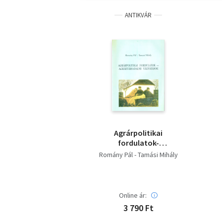
ANTIKVÁR
Agrárpolitikai
fordulatok-
agrártársadalmi
Romány Pál - Tamási Mihály
változások
Online ár:
3 790 Ft