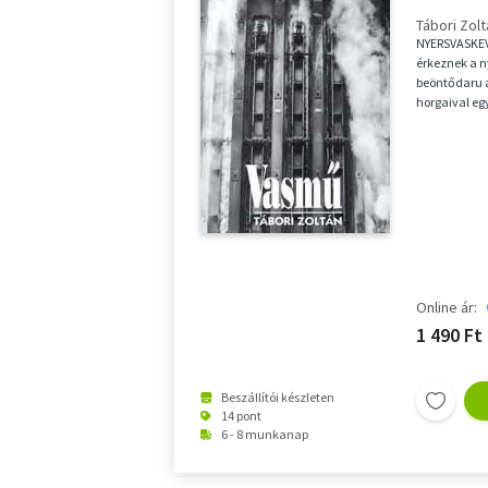
Tábori Zol
NYERSVASKEV
érkeznek a n
beöntődaru a
horgaival egy
pár...
Online ár:
1 490 Ft
Beszállítói készleten
14 pont
6 - 8 munkanap