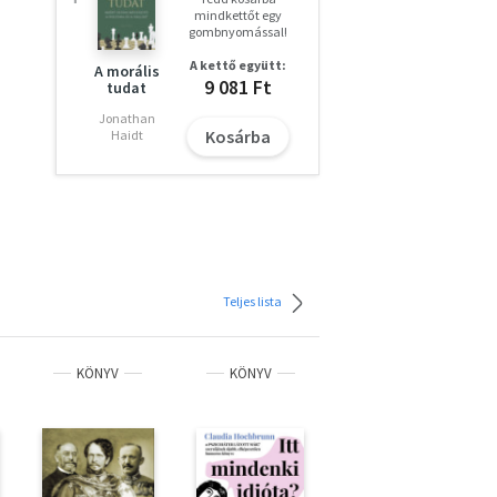
mindkettőt egy
gombnyomással!
A kettő együtt:
A morális
9 081 Ft
tudat
Jonathan
Kosárba
Haidt
Teljes lista
KÖNYV
KÖNYV
KÖNYV