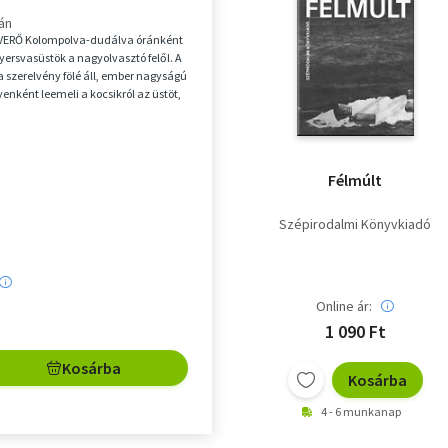
tán
ERŐ Kolompolva-dudálva óránként
yersvasüstök a nagyolvasztó felől. A
 szerelvény fölé áll, ember nagyságú
enként leemeli a kocsikról az üstöt,
Félmúlt
Szépirodalmi Könyvkiadó
Online ár:
1 090 Ft
Kosárba
Kosárba
4 - 6 munkanap