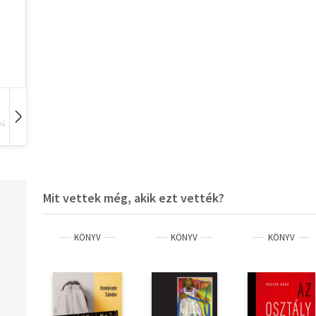
vű
Hangoskönyv
Film
Zene
Mit vettek még, akik ezt vették?
KÖNYV
KÖNYV
KÖNYV