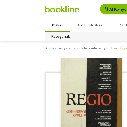
AI Könyv
KÖNYV
GYEREKKÖNYV
E-KÖN
Kategóriák
Antikvár könyv
Társadalomtudomány
Szociológi