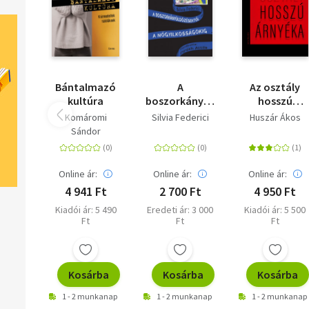
Bántalmazó
A
Az osztály
kultúra
boszorkányüldözésektől
hosszú
a
árnyéka
Komáromi
Silvia Federici
Huszár Ákos
nőgyilkosságokig
Sándor
Online ár:
Online ár:
Online ár:
4 941 Ft
2 700 Ft
4 950 Ft
Kiadói ár: 5 490
Eredeti ár: 3 000
Kiadói ár: 5 500
Ft
Ft
Ft
Kosárba
Kosárba
Kosárba
1 - 2 munkanap
1 - 2 munkanap
1 - 2 munkanap