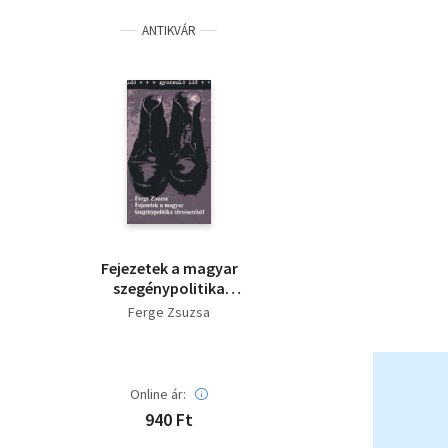
ANTIKVÁR
Fejezetek a magyar
szegénypolitika
történetéből
Ferge Zsuzsa
Online ár:
940 Ft