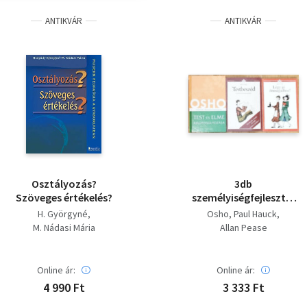
ANTIKVÁR
ANTIKVÁR
Osztályozás?
3db
Szöveges értékelés?
személyiségfejlesztő,
önismereti mű - Légy
H. Györgyné
Osho
Paul Hauck
jó önmagadhoz!,
M. Nádasi Mária
Allan Pease
Testbeszéd-
Gondolatolvasás
gesztusokból, Test és
Online ár:
Online ár:
elme
4 990 Ft
3 333 Ft
kiegyensúlyozása