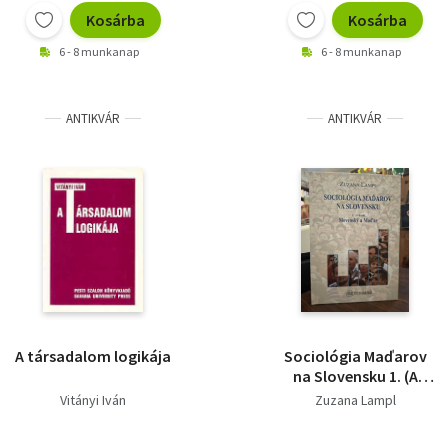
Kosárba
Kosárba
6 - 8 munkanap
6 - 8 munkanap
ANTIKVÁR
ANTIKVÁR
A társadalom logikája
Sociológia Maďarov
na Slovensku 1. (A
szlovákiai magyarok
Vitányi Iván
Zuzana Lampl
szociológiája 1. kötet)