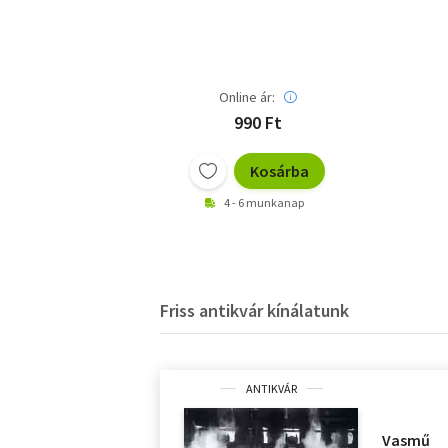
évfolyam 1. szám
Online ár:
990 Ft
Kosárba
4 - 6 munkanap
Friss antikvár kínálatunk
ANTIKVÁR
Vasmű