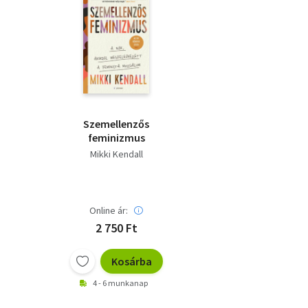
Szemellenzős
feminizmus
Mikki Kendall
Online ár:
2 750 Ft
Kosárba
4 - 6 munkanap