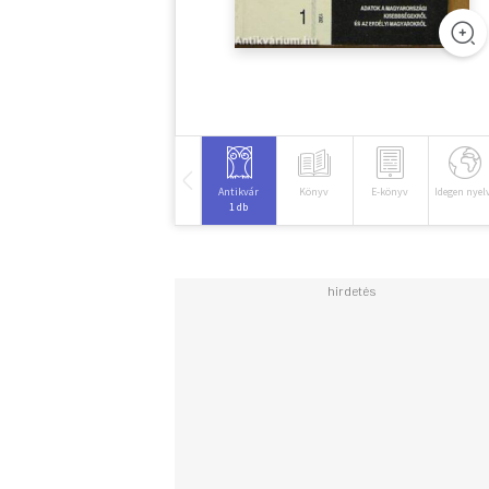
Antikvár
Könyv
E-könyv
Idegen nyel
1 db