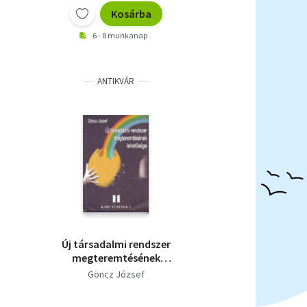
Kosárba
6 - 8 munkanap
ANTIKVÁR
Új társadalmi rendszer
megteremtésének
lehetősége
Göncz József