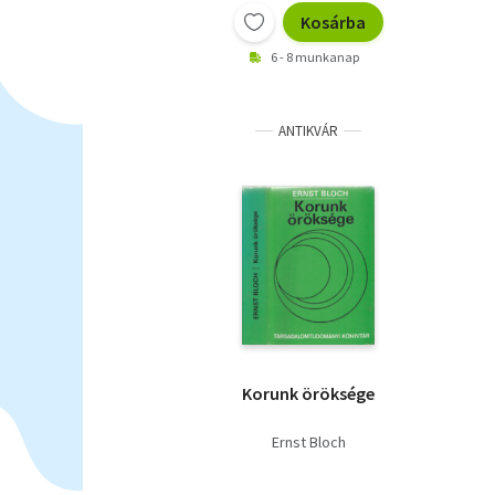
Kosárba
6 - 8 munkanap
ANTIKVÁR
Korunk öröksége
Ernst Bloch