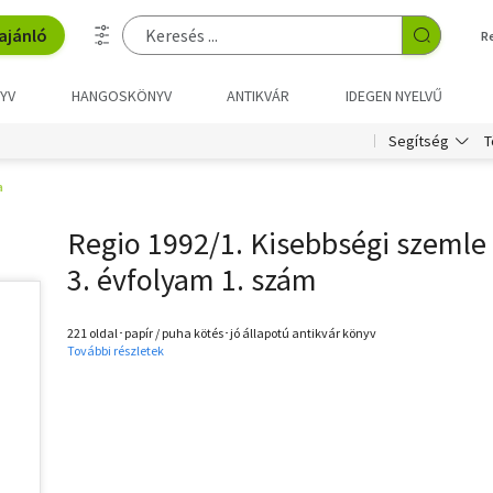
ajánló
R
YV
HANGOSKÖNYV
ANTIKVÁR
IDEGEN NYELVŰ
T
Segítség
a
Regio 1992/1. Kisebbségi szemle 
3. évfolyam 1. szám
221 oldal･papír / puha kötés･jó állapotú antikvár könyv
További részletek