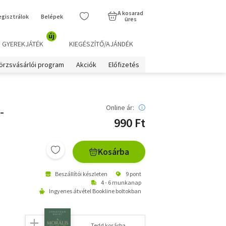
A kosarad
egisztrálok
Belépek
üres
új
GYEREKJÁTÉK
KIEGÉSZÍTŐ/AJÁNDÉK
örzsvásárlói program
Akciók
Előfizetés
-
Online ár:
990 Ft
Kosárba
Beszállítói készleten
9 pont
4 - 6 munkanap
Ingyenes átvétel Bookline boltokban
Tedd kosárba