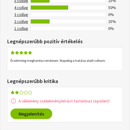
5 csillag
25%
4 csillag
50%
3 csillag
0%
2 csillag
25%
1 csillag
0%
Legnépszerűbb pozitív értékelés
Érzelmileg meghordoz rendesen. Napokig a hatása alatt voltam.
Legnépszerűbb kritika
A vélemény cselekményleírást tartalmaz (spoiler)!
Megjelenítés