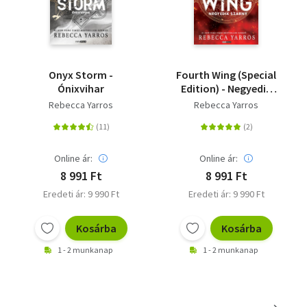
Onyx Storm -
Fourth Wing (Special
Ónixvihar
Edition) - Negyedik
szárny - (Különleges
Rebecca Yarros
Rebecca Yarros
kiadás)
Online ár:
Online ár:
8 991 Ft
8 991 Ft
Eredeti ár: 9 990 Ft
Eredeti ár: 9 990 Ft
Kosárba
Kosárba
1 - 2 munkanap
1 - 2 munkanap