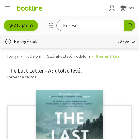
Üres
AI ajánló
Kategóriák
Könyv
Könyv
Irodalom
Szórakoztató irodalom
Romantikus
Életmód, egészség
The Last Letter - Az utolsó levél
Erotika
Rebecca Yarros
Gyermek- és ifjúsági
Hobbi, szabadidő
Irodalom
Művészet
Szakkönyv