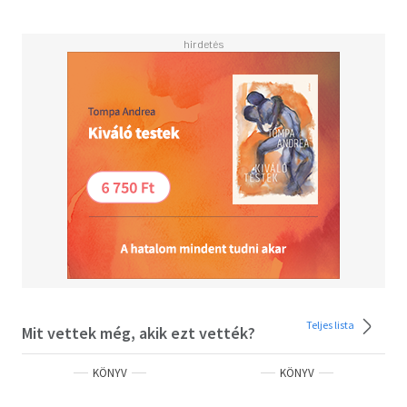
húgomról, a családomról.
Kérlek, ne kényszerítsd, hogy egyedül küzdjön mindezzel.
Ryan
"Érzelmes és elgondolkodtató történet, intelligens
karakterekkel és szívmelengető romantikával." - Kirkus
Reviews
Add át magad a szerelem sodrásának!
Szereted az érzéki, de tartalmas könyveket?
Vidd haza nyugodtan, tetszeni fog!
Fiatal nőknek, felső korhatár nélkül!
Olvasd el mások véleményét is!
Teljes lista
Mit vettek még, akik ezt vették?
KÖNYV
KÖNYV