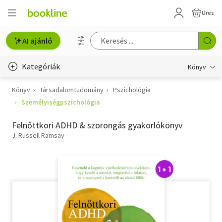
Üres
AI ajánló
Kategóriák
Könyv
Könyv
Társadalomtudomány
Pszichológia
Életmód, egészség
Személyiségpszichológia
Erotika
Felnőttkori ADHD & szorongás gyakorlókönyv
Gyermek- és ifjúsági
J. Russell Ramsay
Hobbi, szabadidő
1 + 1
Irodalom
Művészet
Szakkönyv