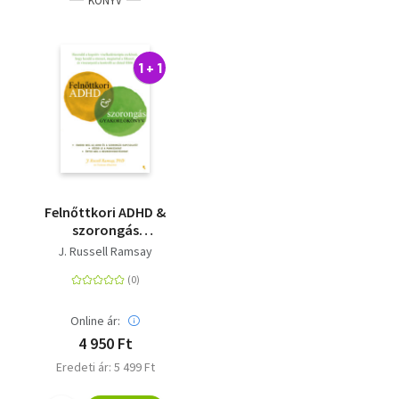
KÖNYV
1 + 1
Felnőttkori ADHD &
szorongás
gyakorlókönyv
J. Russell Ramsay
Online ár:
4 950 Ft
Eredeti ár: 5 499 Ft