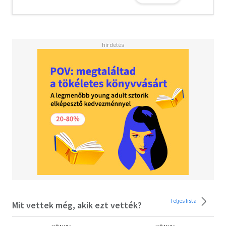
A kötet minden egyes fejezete reflexiós feladatokkal,
gyakorlatokkal, önsegítő tevékenységekkel és
kulcsfontosságú emlékeztetőkkel segít céljaid valóra
váltásában és elsősorban abban, hogy elmúljon a
szorongásod, és jól érezd magad a bőrödben. Ha
beleteszed a munkát, meglesz az eredménye.
Teljes lista
Mit vettek még, akik ezt vették?