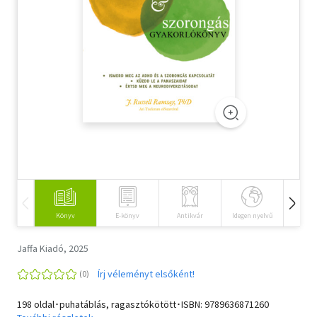
Szótár, nyelvkönyv
Tankönyv, segédkönyv
Társadalomtudomány
Természettudomány
Történelem
Vallás
Könyv
E-könyv
Antikvár
Idegen nyelvű
Hangos
Jaffa Kiadó, 2025
Írj véleményt elsőként!
198 oldal･puhatáblás, ragasztókötött･ISBN:
9789636871260