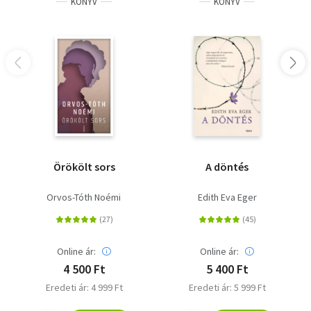
KÖNYV
KÖNYV
Örökölt sors
A döntés
Orvos-Tóth Noémi
Edith Eva Eger
Online ár:
Online ár:
4 500 Ft
5 400 Ft
Eredeti ár: 4 999 Ft
Eredeti ár: 5 999 Ft