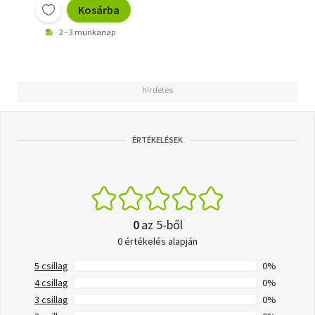
Kosárba
2 - 3 munkanap
ÉRTÉKELÉSEK
0
az 5-ből
0 értékelés alapján
5 csillag
0%
4 csillag
0%
3 csillag
0%