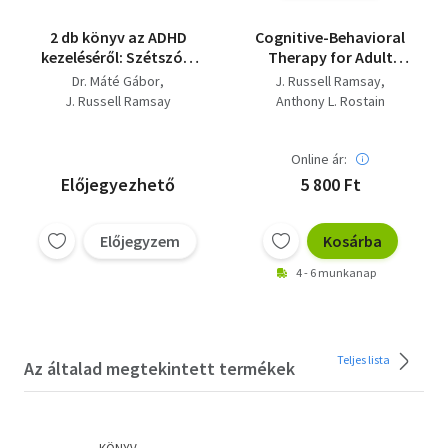
2 db könyv az ADHD
Cognitive-Behavioral
kezeléséről: Szétszórt
Therapy for Adult
elmék - A
ADHD
Dr. Máté Gábor
J. Russell Ramsay
figyelemhiányzavar
J. Russell Ramsay
Anthony L. Rostain
gyógymódja +
Felnőttkori ADHD &
szorongás
Online ár:
gyakorlókönyv
Előjegyezhető
5 800 Ft
Előjegyzem
Kosárba
4 - 6 munkanap
Teljes lista
Az általad megtekintett termékek