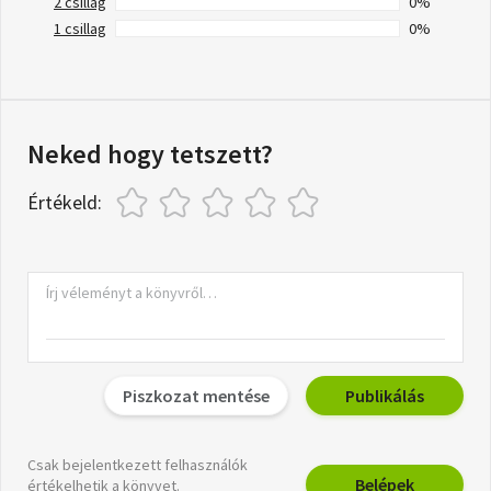
2 csillag
0%
1 csillag
0%
Neked hogy tetszett?
Értékeld:
Piszkozat mentése
Publikálás
Csak bejelentkezett felhasználók
Belépek
értékelhetik a könyvet.