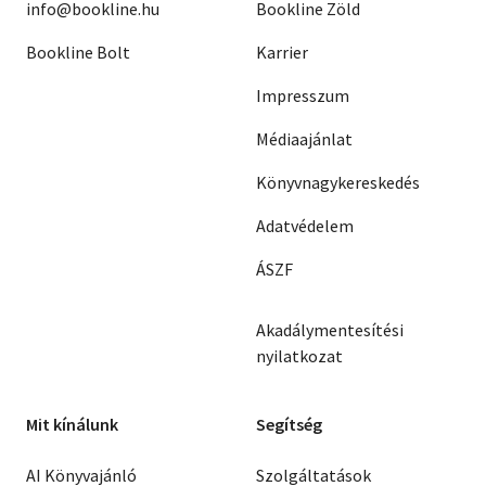
info@bookline.hu
Bookline Zöld
Bookline Bolt
Karrier
Impresszum
Médiaajánlat
Könyvnagykereskedés
Adatvédelem
ÁSZF
Akadálymentesítési
nyilatkozat
Mit kínálunk
Segítség
AI Könyvajánló
Szolgáltatások