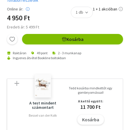
További részletek
Online ár:
1 + 1 akcióban
4 950 Ft
Eredeti ár: 5 499 Ft
Kosárba
Raktáron
49 pont
2 - 3 munkanap
Ingyenes átvétel Bookline boltokban
Tedd kosárba mindkettőt egy
gombnyomással!
A kettő együtt:
A test mindent
11 700 Ft
számontart
Bessel van der Kolk
Kosárba