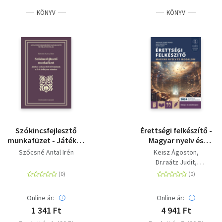
KÖNYV
KÖNYV
Szókincsfejlesztő
Érettségi felkészítő -
munkafüzet - Játékos
Magyar nyelv és
szókincsbővítő
irodalom közép- és
Szőcsné Antal Irén
Keisz Ágoston
feladatok a 3-6.
emelt szint
Dr.raátz Judit
évfolyam számára
Antalné dr. Szabó Ágnes
Online ár:
Online ár:
1 341 Ft
4 941 Ft