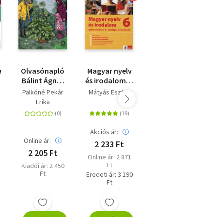
a
Olvasónapló
Magyar nyelv
Érettségi
Bálint Ágnes
és irodalom 6.
témakörök
Szeleburdi
-
vázlata
Palkóné Pekár
Mátyás Eszter
Jobbágy László
család című
gyakorlókönyv
irodalomból
Erika
Kovácsné
regényéhez
6. osztályos
(közép- és
Szeppelfeld
tanulóknak
emelt szinten)
Erzsébet
- 2024-től
Akciós ár:
Akciós ár:
alkalmazott
Online ár:
2 233 Ft
3 276 Ft
sorok
érettségi
2 205 Ft
Online ár: 2 871
Online ár: 4 212
Ft
Ft
Kiadói ár: 2 450
Ft
Eredeti ár: 3 190
Eredeti ár: 4 680
Ft
Ft