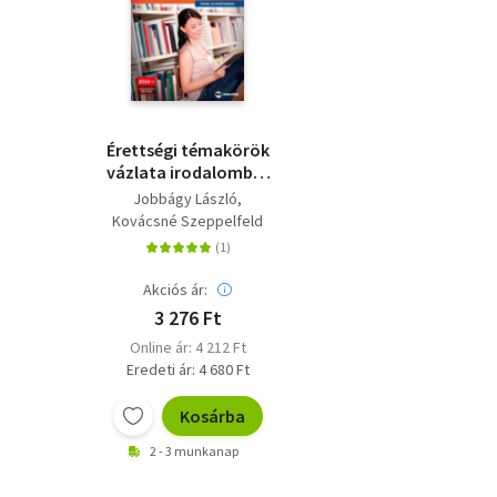
Érettségi témakörök
vázlata irodalomból
(közép- és emelt
Jobbágy László
szinten) - 2024-től
Kovácsné Szeppelfeld
alkalmazott érettségi
Erzsébet
Akciós ár:
3 276 Ft
Online ár: 4 212 Ft
Eredeti ár: 4 680 Ft
Kosárba
2 - 3 munkanap