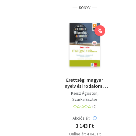
KÖNYV
%
Érettségi magyar
nyelv és irodalom -
Feladatsorok a
Keisz Ágoston
középszintű írásbeli
Szarka Eszter
vizsgára - 2024-től
érvényes érettségi
szerint
Akciós ár:
3 143 Ft
Online ár: 4 041 Ft