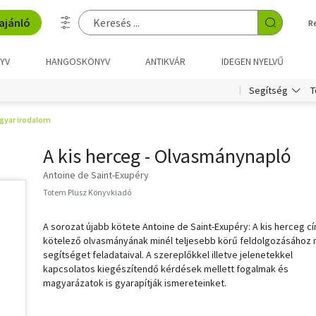
ajánló
R
YV
HANGOSKÖNYV
ANTIKVÁR
IDEGEN NYELVŰ
T
Segítség
gyar irodalom
A kis herceg - Olvasmánynapló
Antoine de Saint-Exupéry
Totem Plusz Könyvkiadó
A sorozat újabb kötete Antoine de Saint-Exupéry: A kis herceg c
kötelező olvasmányának minél teljesebb körű feldolgozásához n
segítséget feladataival. A szereplőkkel illetve jelenetekkel
kapcsolatos kiegészítendő kérdések mellett fogalmak és
magyarázatok is gyarapítják ismereteinket.