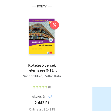
KÖNYV
%
Kötelező versek
elemzése 9-12.
osztályosoknak
Sándor Ildikó
Zoltán Kata
Akciós ár:
2 443 Ft
Online ár: 3 141 Ft