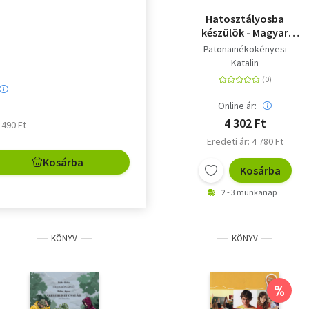
z. KÖTETÜNK A KÖVE...
Hatosztályosba
készülök - Magyar
nyelv és irodalom -
Patonainékökényesi
Felvételi felkészítő -
Katalin
Elmélet, gyakorlat,
mintafeladatsorok -
5-6. osztály
Online ár:
4 302 Ft
3 490 Ft
Eredeti ár: 4 780 Ft
Kosárba
Kosárba
2 - 3 munkanap
KÖNYV
KÖNYV
%