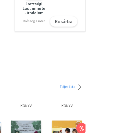
Érettségi
Last minute
- Irodalom
Kosárba
Diószegi Endre
Teljes lista
KÖNYV
KÖNYV
KÖNYV
%
%