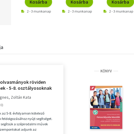
Kosárba
Kosárba
Kosárba
2 - 3 munkanap
2 - 3 munkanap
2 - 3 munkanap
ja
KÖNYV
 olvasmányok röviden
ek - 5-8. osztályosoknak
Ágnes
Zoltán Kata
 az 5-8. évfolyamon kötelező
feldolgozásához nyújt segítséget.
 segítsük a szépirodalmi művek
 szempontokat adjunk az