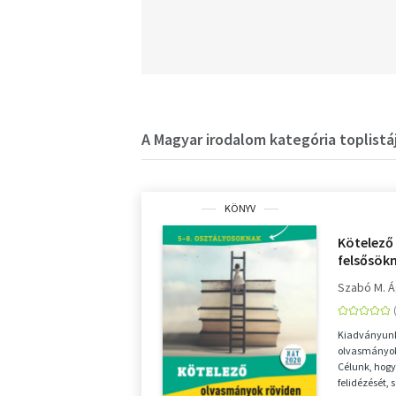
A Magyar irodalom kategória toplistá
KÖNYV
Kötelező
felsősökn
Szabó M. 
Kiadványunk
olvasmányok 
Célunk, hogy
felidézését,