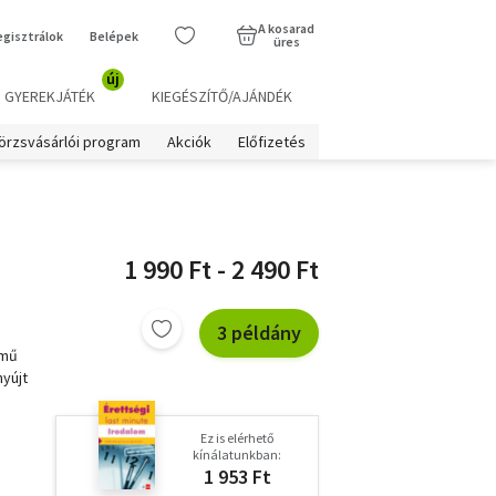
A kosarad
egisztrálok
Belépek
üres
új
GYEREKJÁTÉK
KIEGÉSZÍTŐ/AJÁNDÉK
örzsvásárlói program
Akciók
Előfizetés
1 990 Ft - 2 490 Ft
3 példány
ímű
yújt
Ez is elérhető
kínálatunkban:
1 953 Ft