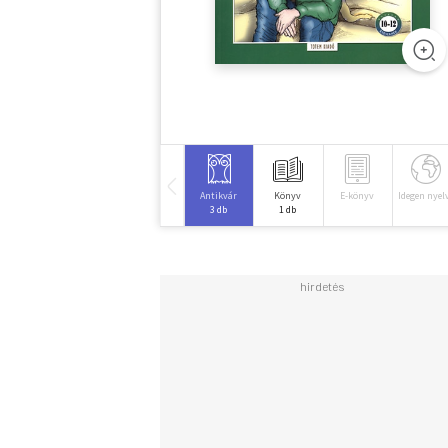
Antikvár
Könyv
E-könyv
Idegen nyel
3 db
1 db