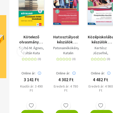
Kötelező
Hatosztályosba
Középiskoláb
olvasmányok
készülök -
készülök -
röviden
Magyar nyelv
felvételi
Szabó M. Ágnes
Patonainékökényesi
Kertész
felsősöknek -
és irodalom -
felkészítő -
Zoltán Kata
Katalin
Józsefné
5-8.
Felvételi
Magyar nyelv
Magonynéczink
osztályosoknak
felkészítő -
és irodalom -
Andrea
Elmélet,
Elmélet,
gyakorlat,
gyakorlat,
Online ár:
Online ár:
Online ár:
mintafeladatsorok
mintafeladat
3 141 Ft
4 302 Ft
4 482 Ft
- 5-6. osztály
7-8. évfolyam
Kiadói ár: 3 490
Eredeti ár: 4 780
Eredeti ár: 4 980
- MS-2385U
Ft
Ft
Ft