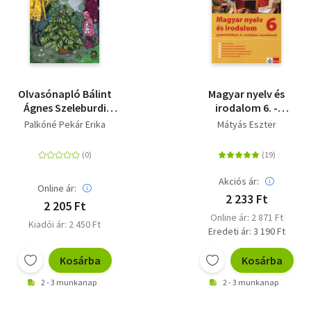
Olvasónapló Bálint
Magyar nyelv és
Ágnes Szeleburdi
irodalom 6. -
család című
gyakorlókönyv 6.
Palkóné Pekár Erika
Mátyás Eszter
regényéhez
osztályos tanulóknak
Akciós ár:
Online ár:
2 233 Ft
2 205 Ft
Online ár: 2 871 Ft
Kiadói ár: 2 450 Ft
Eredeti ár: 3 190 Ft
Kosárba
Kosárba
2 - 3 munkanap
2 - 3 munkanap