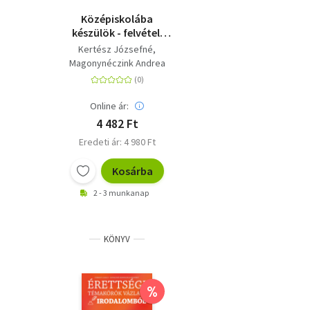
Középiskolába
készülök - felvételi
felkészítő - Magyar
Kertész Józsefné
nyelv és irodalom -
Magonynéczink Andrea
Elmélet, gyakorlat,
mintafeladatsorok 7-
8. évfolyam - MS-
Online ár:
2385U
4 482 Ft
Eredeti ár: 4 980 Ft
Kosárba
2 - 3 munkanap
KÖNYV
%