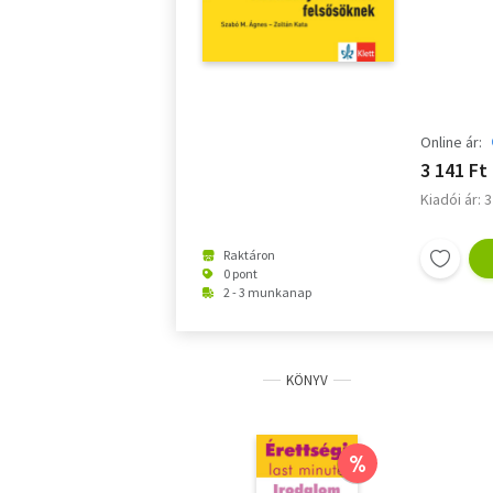
elemzésükhö
Online ár:
3 141 Ft
Kiadói ár: 
Raktáron
0 pont
2 - 3 munkanap
KÖNYV
%