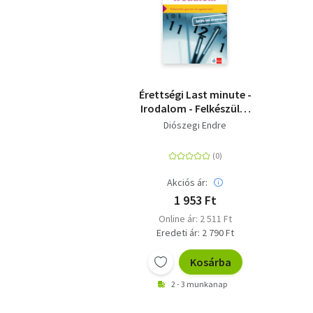
Érettségi Last minute -
Irodalom - Felkészülés
gyorsan és
Diószegi Endre
egyszerűen!
Akciós ár:
1 953 Ft
Online ár: 2 511 Ft
Eredeti ár: 2 790 Ft
Kosárba
2 - 3 munkanap