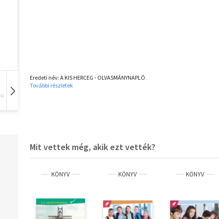
Eredeti név: A KIS HERCEG - OLVASMÁNYNAPLÓ
További részletek
vű
Hangoskönyv
Film
Zene
Mit vettek még, akik ezt vették?
KÖNYV
KÖNYV
KÖNYV