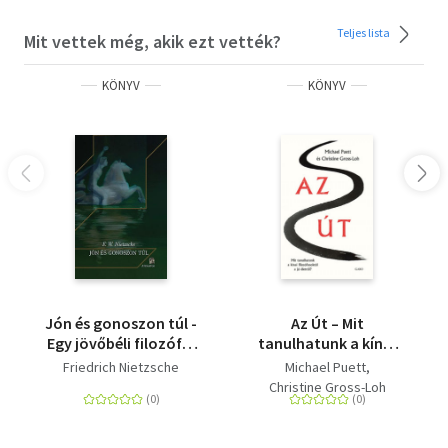
Teljes lista
Mit vettek még, akik ezt vették?
KÖNYV
KÖNYV
Jón és gonoszon túl -
Az Út – Mit
Egy jövőbéli filozófia
tanulhatunk a kínai
előjátéka
filozófusoktól a jó
Friedrich Nietzsche
Michael Puett
életről?
Christine Gross-Loh