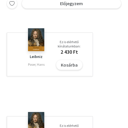
Előjegyzem
Ez is elérhető
kínálatunkban:
2 430 Ft
Leibniz
Kosárba
Poser, Hans
Ez is elérhető