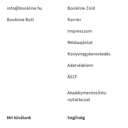
info@bookline.hu
Bookline Zöld
Bookline Bolt
Karrier
Impresszum
Médiaajánlat
Könyvnagykereskedés
Adatvédelem
ÁSZF
Akadálymentesítési
nyilatkozat
Mit kínálunk
Segítség