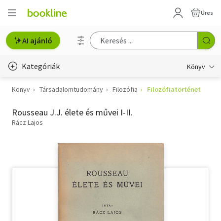
Üres
AI ajánló
Kategóriák
Könyv
Könyv
Társadalomtudomány
Filozófia
Filozófiatörténet
Életmód, egészség
Rousseau J.J. élete és művei I-II.
Erotika
Rácz Lajos
Gyermek- és ifjúsági
Hobbi, szabadidő
Irodalom
Művészet
Szakkönyv