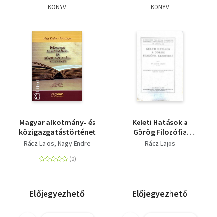
KÖNYV
KÖNYV
Magyar alkotmány- és
Keleti Hatások a
közigazgatástörténet
Görög Filozófia
Kezdeteire - A
Rácz Lajos
Nagy Endre
Rácz Lajos
Debreceni Tisza István
tudományos társaság
I. osztályának
kiadványai IV. kötet 4.
sz.
Előjegyezhető
Előjegyezhető