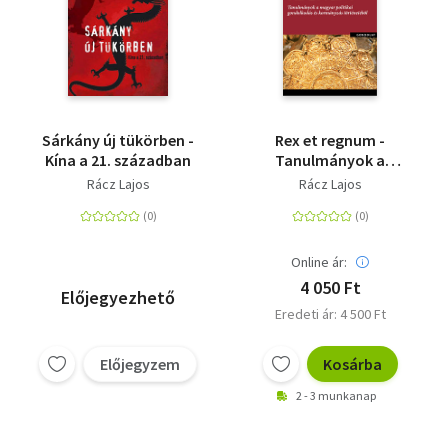
Sárkány új tükörben -
Rex et regnum -
Kína a 21. században
Tanulmányok a
magyar politikai
Rácz Lajos
Rácz Lajos
gondolkodás és
kormányzás
történetéből
Online ár:
4 050 Ft
Előjegyezhető
Eredeti ár: 4 500 Ft
Előjegyzem
Kosárba
2 - 3 munkanap