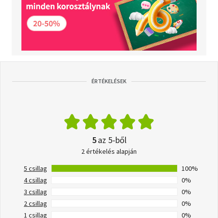
ÉRTÉKELÉSEK
5
az 5-ből
2 értékelés alapján
5 csillag
100%
4 csillag
0%
3 csillag
0%
2 csillag
0%
1 csillag
0%