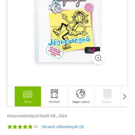
Szótár, nyelvkönyv
Tankönyv, segédkönyv
Társadalomtudomány
Természettudomány
Történelem
Vallás
Könyv
Antikvár
Idegen nyelvű
E-könyv
Hangos
Könyvmolyképző Kiadó Kft., 2016
Olvasói vélemények (0)