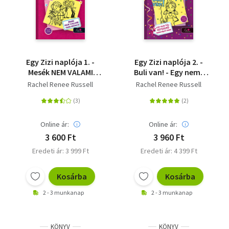
Egy Zizi naplója 1. -
Egy Zizi naplója 2. -
Mesék NEM VALAMI
Buli van! - Egy nem-
mesés életemről
túl-népszerű
Rachel Renee Russell
Rachel Renee Russell
bulikirálynő meséi
Online ár:
Online ár:
3 600 Ft
3 960 Ft
Eredeti ár: 3 999 Ft
Eredeti ár: 4 399 Ft
Kosárba
Kosárba
2 - 3 munkanap
2 - 3 munkanap
KÖNYV
KÖNYV