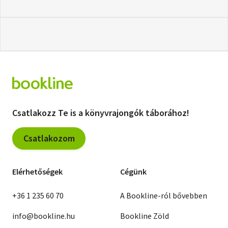
Csatlakozz Te is a könyvrajongók táborához!
Csatlakozom
Elérhetőségek
Cégünk
+36 1 235 60 70
A Bookline-ról bővebben
info@bookline.hu
Bookline Zöld