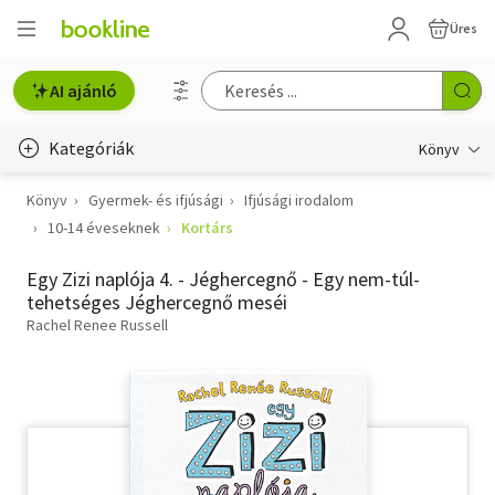
Üres
AI ajánló
Kategóriák
Könyv
Könyv
Gyermek- és ifjúsági
Ifjúsági irodalom
Életmód, egészség
10-14 éveseknek
Kortárs
Erotika
Egy Zizi naplója 4. - Jéghercegnő - Egy nem-túl-
Gyermek- és ifjúsági
tehetséges Jéghercegnő meséi
Rachel Renee Russell
Hobbi, szabadidő
Irodalom
Művészet
Szakkönyv