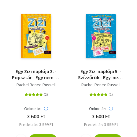
Egy Zizi naplója 3. -
Egy Zizi naplója 5. -
Popsztár - Egy nem túl
Szívzűrök - Egy-nem-
tehetséges popsztár
túl eszes okoska meséi
Rachel Renee Russell
Rachel Renee Russell
meséi
Online ár:
Online ár:
3 600 Ft
3 600 Ft
Eredeti ár: 3 999 Ft
Eredeti ár: 3 999 Ft