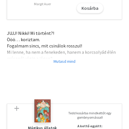
Margit Auer
Kosárba
JUJJ! Nikki! Mi történt?!
Ööö… koriztam.
Fogalmam sincs, mit csinálok rosszul!
Mi lenne, ha nem a fenekeden, hanem a korcsolyád élén
csúsznál végig a jégen?
ÍGY KELL TÖKÉLETES KORCSOLYAPROGRAMOT
SZERVEZNI – NIKKI TIPPJEI:
1: Korizz egy jótékony célért! (Az sem baj, ha Brandonnak
is tetszik)
2: Szervezz csapatot Jéghercegnő-rajongó legjobb
barinőidből – éljen Chloe és Zoey!
Tedd kosárba mindkettőt egy
3: Érd el, hogy az az undok MacKenzie visszatáncoljon!!!
gombnyomással!
4: Hát izé… tanulj meg korcsolyázni!
A kettő együtt:
Mágikus állatok