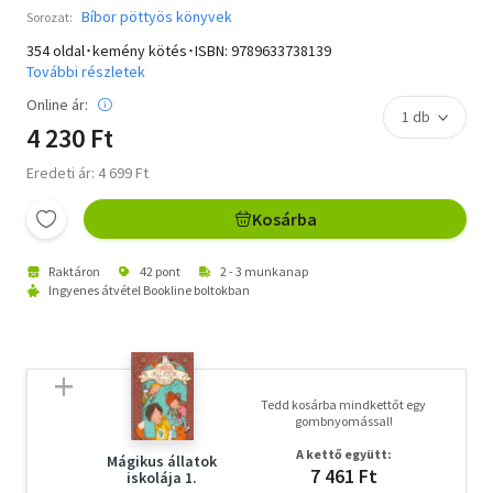
Bíbor pöttyös könyvek
Sorozat:
354 oldal･kemény kötés･ISBN:
9789633738139
További részletek
Online ár:
4 230 Ft
Eredeti ár: 4 699 Ft
Kosárba
Raktáron
42 pont
2 - 3 munkanap
Ingyenes átvétel Bookline boltokban
Tedd kosárba mindkettőt egy
gombnyomással!
A kettő együtt:
Mágikus állatok
7 461 Ft
iskolája 1.