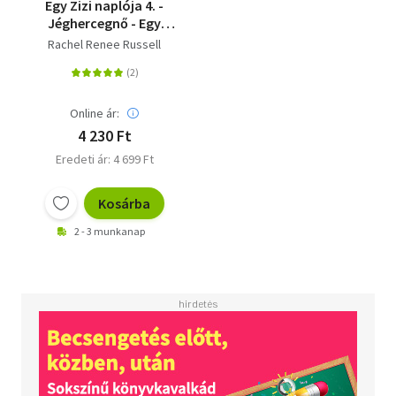
Egy Zizi naplója 4. -
Jéghercegnő - Egy
nem-túl-tehetséges
Rachel Renee Russell
Jéghercegnő meséi
Online ár:
4 230 Ft
Eredeti ár: 4 699 Ft
Kosárba
2 - 3 munkanap