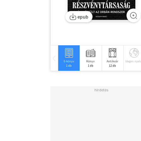
epub
E-könyv
Könyv
Antikvár
Idegen nyel
1 db
1 db
12 db