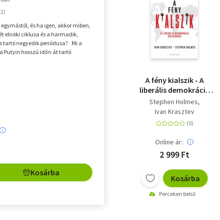
 egymástól, és ha igen, akkor miben,
ét elnöki ciklusa és a harmadik,
 is tartó negyedik periódusa? Mi a
Putyin hosszú időn át tartó
.
A fény kialszik - A
liberális demokrácia
válságáról
Stephen Holmes
Ivan Krasztev
Online ár:
2 999 Ft
Kosárba
Kosárba
Perceken belül