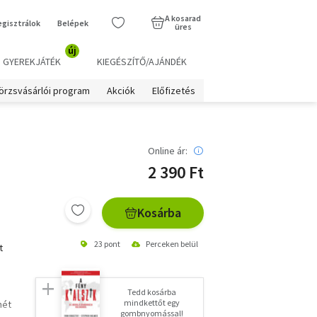
A kosarad
egisztrálok
Belépek
üres
új
GYEREKJÁTÉK
KIEGÉSZÍTŐ/AJÁNDÉK
örzsvásárlói program
Akciók
Előfizetés
Online ár:
2 390 Ft
Kosárba
23 pont
Perceken belül
t
Tedd kosárba
mindkettőt egy
mét
gombnyomással!