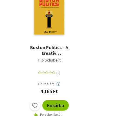
Boston Politics – A
kreatív
hatalomgyakorlás
Tilo Schabert
művészete
Online ár:
4 165 Ft
Kosárba
Perceken belül