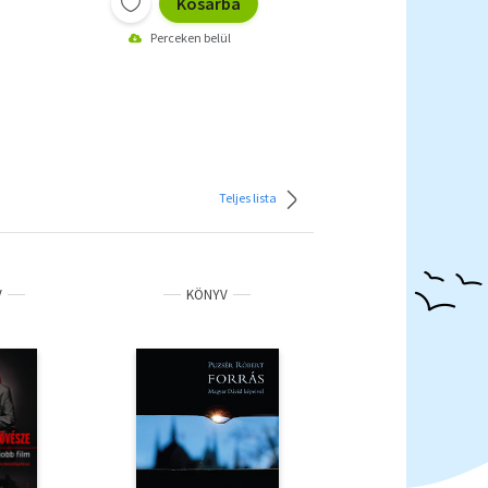
Kosárba
Perceken belül
Teljes lista
V
KÖNYV
KÖNYV