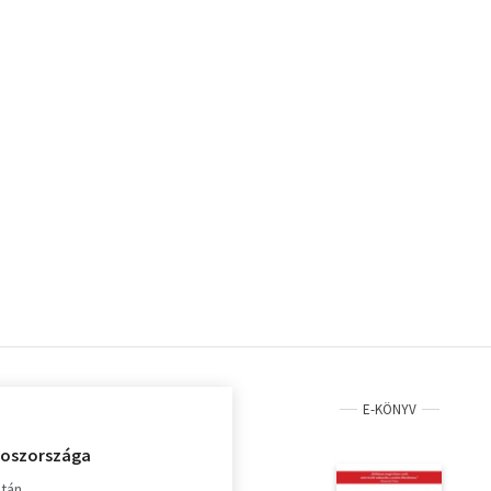
E-KÖNYV
roszországa
ltán