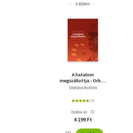
E-KÖNYV
A hatalom
megszállottja - Orbán
Viktor Magyarországa
Stefano Bottoni
Online ár:
4 199 Ft