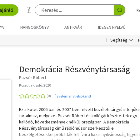
ajánló
R
YV
HANGOSKÖNYV
ANTIKVÁR
IDEGEN NYELVŰ
T
Segítség
Demokrácia Részvénytársaság
Puzsér Róbert
Kossuth Kiadó, 2020
Írj véleményt elsőként!
Ez a kötet 2006-ban és 2007-ben felvett közéleti tárgyú interjúka
tartalmaz, melyeket Puzsér Róbert és kollégái készítettek egy
kallódó, következmények nélküli országban. A Demokrácia
Részvénytársaság című rádióműsor szerkesztői e
beszélgetésekkel próbálták felhívni a hazai nyilvánosság figyel