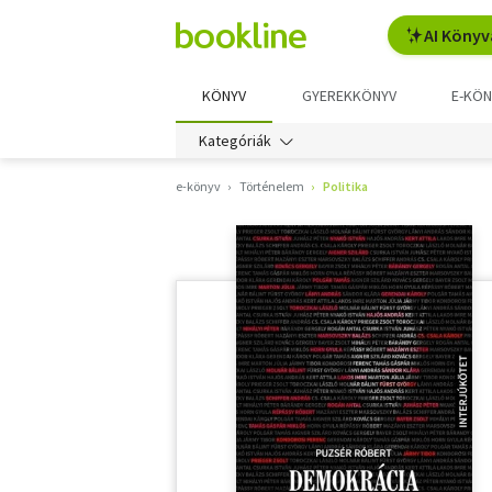
AI Könyv
KÖNYV
GYEREKKÖNYV
E-KÖN
Kategóriák
e-könyv
Történelem
Politika