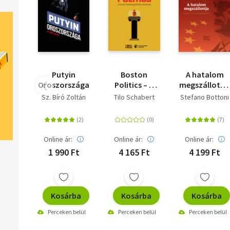
Putyin
Boston
A hatalom
Oroszországa
Politics – A
megszállottj
kreatív
- Orbán Vikto
Sz. Bíró Zoltán
Tilo Schabert
Stefano Bottoni
hatalomgyakorlás
Magyarorszá
művészete
Online ár:
Online ár:
Online ár:
1 990 Ft
4 165 Ft
4 199 Ft
Kosárba
Kosárba
Kosárba
Perceken belül
Perceken belül
Perceken belül