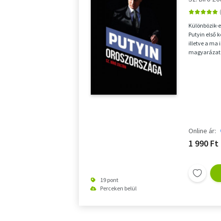
Különbözik-e
Putyin első k
illetve a ma
magyarázata 
rendkívüli n..
Online ár:
1 990 Ft
19 pont
Perceken belül