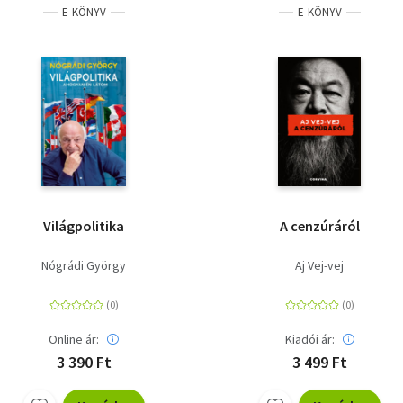
E-KÖNYV
E-KÖNYV
Világpolitika
A cenzúráról
Nógrádi György
Aj Vej-vej
Online ár:
Kiadói ár:
3 390 Ft
3 499 Ft