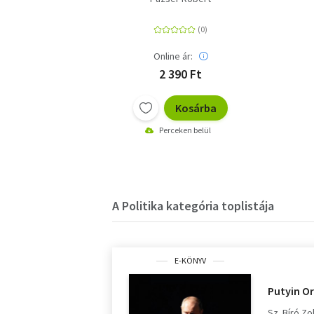
Online ár:
2 390 Ft
Kosárba
Perceken belül
A Politika kategória toplistája
E-KÖNYV
Putyin O
Sz. Bíró Zo