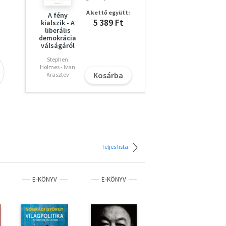
ikai
A kettő együtt:
A fény
5 389 Ft
kialszik - A
liberális
demokrácia
húsz
válságáról
Stephen
Holmes - Ivan
Kosárba
Krasztev
Teljes lista
E-KÖNYV
E-KÖNYV
E-KÖNYV