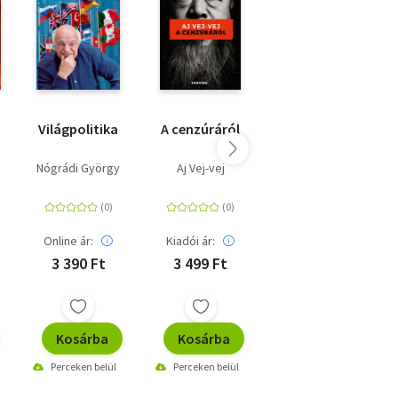
Világpolitika
A cenzúráról
A jelen
a
háborúi
r
Nógrádi György
Aj Vej-vej
Joschka Fischer
ga
Online ár:
Kiadói ár:
Kiadói ár:
3 390 Ft
3 499 Ft
4 899 Ft
Kosárba
Kosárba
Kosárba
Perceken belül
Perceken belül
Perceken belül