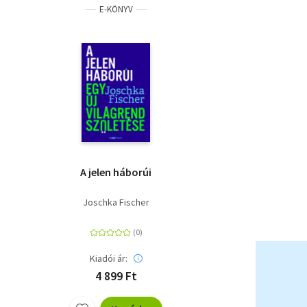
E-KÖNYV
A jelen háborúi
Joschka Fischer
Kiadói ár:
4 899 Ft