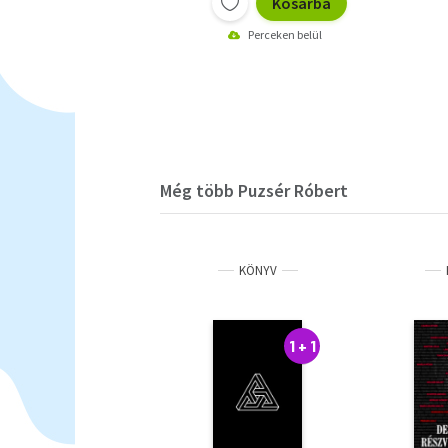
Kosárba
Perceken belül
Még több Puzsér Róbert
KÖNYV
1 + 1