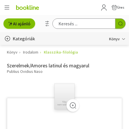
Üres
AI ajánló
Kategóriák
Könyv
Könyv
Irodalom
Klasszika-filológia
Életmód, egészség
Szerelmek/Amores latinul és magyarul
Erotika
Publius Ovidius Naso
Gyermek- és ifjúsági
Hobbi, szabadidő
Irodalom
Művészet
Szakkönyv