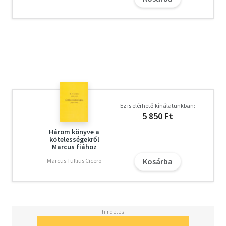
Ez is elérhető kínálatunkban:
5 850 Ft
Három könyve a
kötelességekről
Marcus fiához
Kosárba
Marcus Tullius Cicero