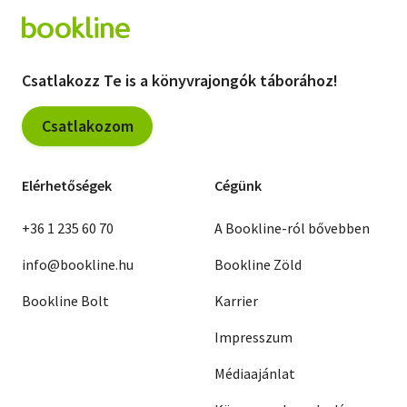
Csatlakozz Te is a könyvrajongók táborához!
Csatlakozom
Elérhetőségek
Cégünk
+36 1 235 60 70
A Bookline-ról bővebben
info@bookline.hu
Bookline Zöld
Bookline Bolt
Karrier
Impresszum
Médiaajánlat