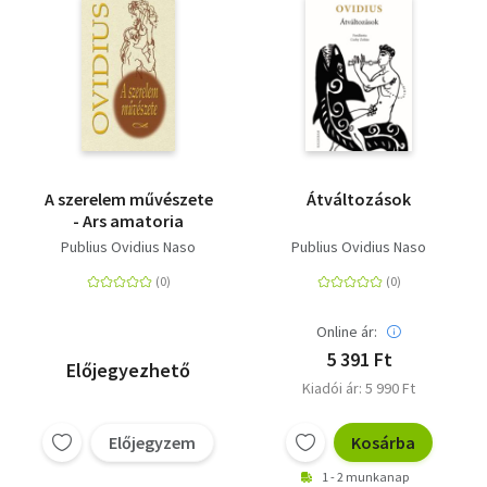
A szerelem művészete
Átváltozások
- Ars amatoria
Publius Ovidius Naso
Publius Ovidius Naso
Online ár:
5 391 Ft
Előjegyezhető
Kiadói ár: 5 990 Ft
Előjegyzem
Kosárba
1 - 2 munkanap