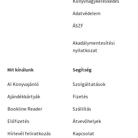
Könyvnagykereskedés
Adatvédelem
ÁSZF
Akadálymentesítési
nyilatkozat
Mit kínálunk
Segítség
AI Könyvajánló
Szolgáltatások
Ajándékkártyák
Fizetés
Bookline Reader
Szállítás
Előfizetés
Átvevőhelyek
Hírlevél feliratkozás
Kapcsolat