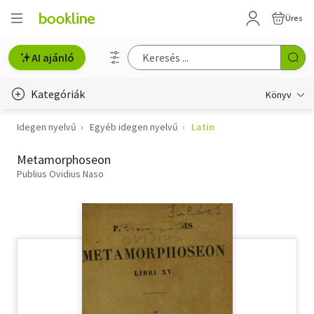
Üres
AI ajánló
Kategóriák
Könyv
Idegen nyelvű
Egyéb idegen nyelvű
Latin
Életmód, egészség
Metamorphoseon
Erotika
Publius Ovidius Naso
Gyermek- és ifjúsági
Hobbi, szabadidő
Irodalom
Művészet
Szakkönyv