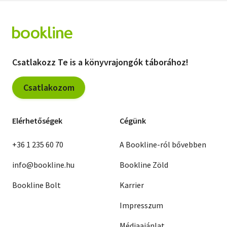
Csatlakozz Te is a könyvrajongók táborához!
Csatlakozom
Elérhetőségek
Cégünk
+36 1 235 60 70
A Bookline-ról bővebben
info@bookline.hu
Bookline Zöld
Bookline Bolt
Karrier
Impresszum
Médiaajánlat