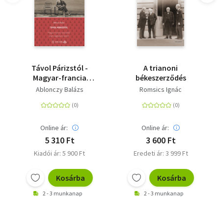
a teljes eredeti szöveggel, jegyzetekkel és gazdag
képanyaggal kiegészítve.
Távol Párizstól -
A trianoni
Magyar-francia
békeszerződés
viszony(ok) a két
Ablonczy Balázs
Romsics Ignác
világháború között
Online ár:
Online ár:
5 310 Ft
3 600 Ft
Kiadói ár: 5 900 Ft
Eredeti ár: 3 999 Ft
Kosárba
Kosárba
2 - 3 munkanap
2 - 3 munkanap