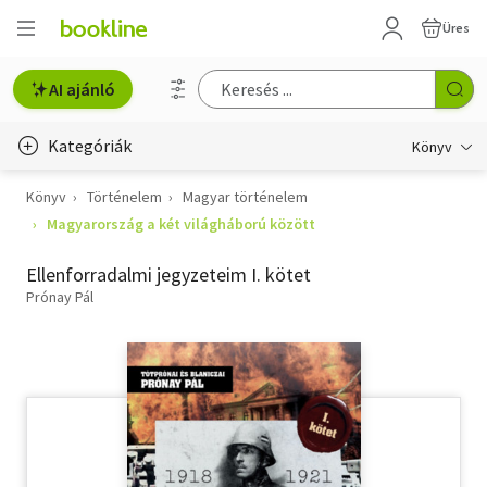
Üres
AI ajánló
Kategóriák
Könyv
Könyv
Történelem
Magyar történelem
Életmód, egészség
Magyarország a két világháború között
Erotika
Ellenforradalmi jegyzeteim I. kötet
Gyermek- és ifjúsági
Prónay Pál
Hobbi, szabadidő
Irodalom
Művészet
Szakkönyv