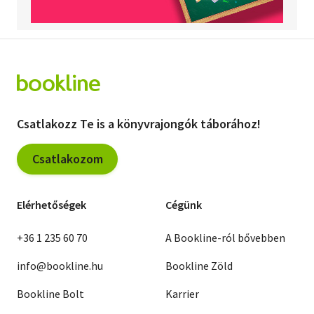
Csatlakozz Te is a könyvrajongók táborához!
Csatlakozom
Elérhetőségek
Cégünk
+36 1 235 60 70
A Bookline-ról bővebben
info@bookline.hu
Bookline Zöld
Bookline Bolt
Karrier