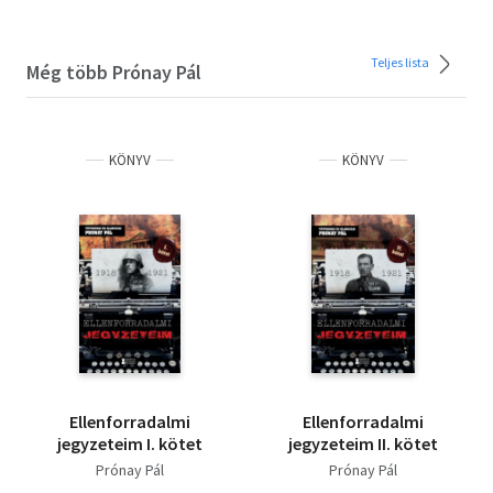
Teljes lista
Még több Prónay Pál
KÖNYV
KÖNYV
Ellenforradalmi
Ellenforradalmi
jegyzeteim I. kötet
jegyzeteim II. kötet
Prónay Pál
Prónay Pál