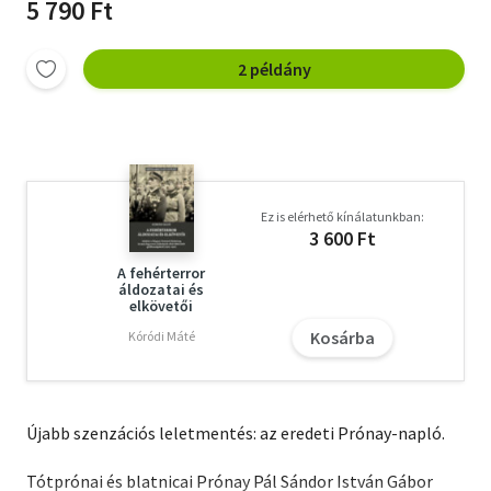
5 790 Ft
2 példány
Ez is elérhető kínálatunkban:
3 600 Ft
A fehérterror
áldozatai és
elkövetői
Kosárba
Kóródi Máté
Újabb szenzációs leletmentés: az eredeti Prónay-napló.
Tótprónai és blatnicai Prónay Pál Sándor István Gábor