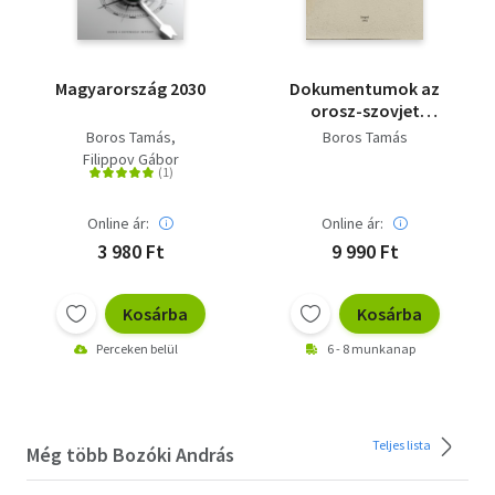
Magyarország 2030
Dokumentumok az
orosz-szovjet
törekvésekről a
Boros Tamás
Boros Tamás
Boszporusz és a
Filippov Gábor
Dardanellák
megszerzésére
(Konstantinápoly-
Online ár:
Online ár:
egyezmény, 1915 ;
3 980 Ft
9 990 Ft
Német-orosz
tárgyalások, 1940) -
Saját képpel
Kosárba
Kosárba
Perceken belül
6 - 8 munkanap
Teljes lista
Még több Bozóki András