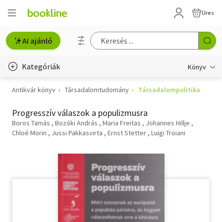
Üres
AI ajánló
Kategóriák
Könyv
Antikvár könyv
Társadalomtudomány
Társadalompolitika
Életmód, egészség
Progresszív válaszok a populizmusra
Erotika
Boros Tamás
Bozóki András
Maria Freitas
Johannes Hillje
Chloé Morin
Gyermek- és ifjúsági
Jussi Pakkasvirta
Ernst Stetter
Luigi Troiani
Hobbi, szabadidő
Irodalom
Művészet
Szakkönyv