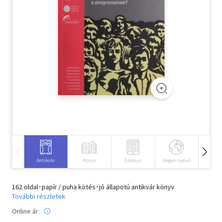
Szótár, nyelvkönyv
Tankönyv, segédkönyv
Társadalomtudomány
Természettudomány
Történelem
Vallás
Antikvár
Könyv
E-könyv
Idegen nyelvű
Hangos
162 oldal･papír / puha kötés･jó állapotú antikvár könyv
További részletek
Online ár: