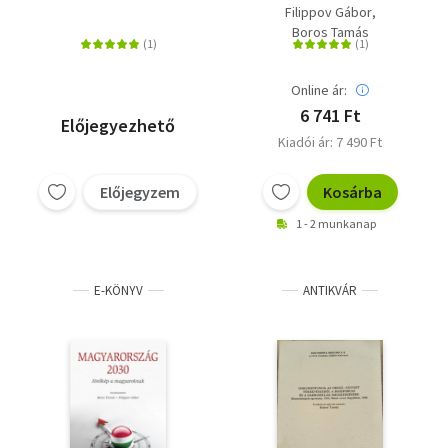
magyaroknak
megoldás 33 égető
Filippov Gábor
problémára
Boros Tamás
Online ár:
6 741 Ft
Előjegyezhető
Kiadói ár: 7 490 Ft
Előjegyzem
Kosárba
1 - 2 munkanap
E-KÖNYV
ANTIKVÁR