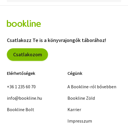
Csatlakozz Te is a könyvrajongók táborához!
Csatlakozom
Elérhetőségek
Cégünk
+36 1 235 60 70
A Bookline-ról bővebben
info@bookline.hu
Bookline Zöld
Bookline Bolt
Karrier
Impresszum