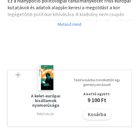
Ez a hiánypótló politológiai tanulmánykötet friss európai
kutatások és adatok alapján keresi a megoldást a kor
legégetőbb politikai kihívására. A kiadvány nem csupán
elemzi a populizmus okait, de gyakorlati, haladó szellemű
szakpolitikai javaslatokat is nyújt a demokratikus értékek
védelmében. Ideális olvasmány egyetemi hallgatóknak,
kutatóknak és a politika iránt mélyebben érdeklődőknek.
Tedd kosárba mindkettőt egy
gombnyomással!
A kettő együtt:
A kelet-európai
9 100 Ft
kisállamok
nyomorúsága
Kosárba
Bibó István