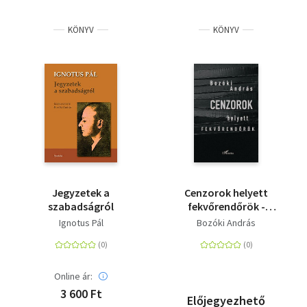
KÖNYV
KÖNYV
Jegyzetek a
Cenzorok helyett
szabadságról
fekvőrendőrök -
Politikai kultúra és
Ignotus Pál
Bozóki András
kultúrális politika
Online ár:
3 600 Ft
Előjegyezhető