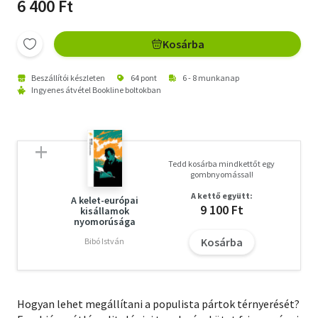
6 400 Ft
Kosárba
Beszállítói készleten
64 pont
6 - 8 munkanap
Ingyenes átvétel Bookline boltokban
Tedd kosárba mindkettőt egy
gombnyomással!
A kettő együtt:
A kelet-európai
9 100 Ft
kisállamok
nyomorúsága
Kosárba
Bibó István
Hogyan lehet megállítani a populista pártok térnyerését?