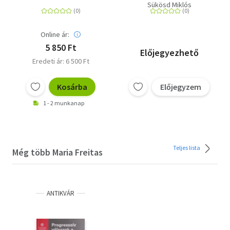
kialakulásáról
magyarországi
Sükösd Miklós
története
Online ár:
5 850 Ft
Előjegyezhető
Eredeti ár: 6 500 Ft
Kosárba
Előjegyzem
1 - 2 munkanap
Teljes lista
Még több Maria Freitas
ANTIKVÁR