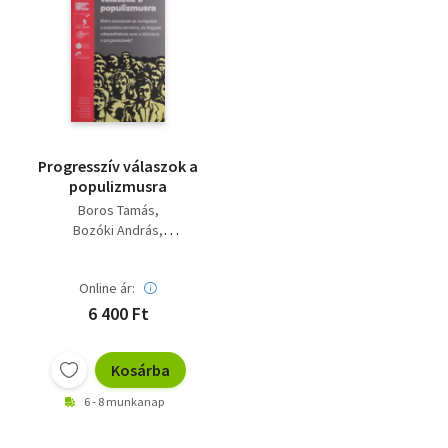
Progresszív válaszok a
populizmusra
Boros Tamás
Bozóki András
Maria Freitas
Johannes Hillje
Online ár:
Chloé Morin
Jussi Pakkasvirta
6 400 Ft
Ernst Stetter
Luigi Troiani
Kosárba
6 - 8 munkanap