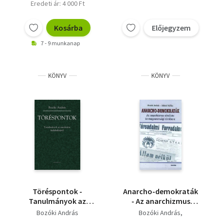
Eredeti ár: 4 000 Ft
Kosárba
Előjegyzem
7 - 9 munkanap
KÖNYV
KÖNYV
Töréspontok -
Anarcho-demokraták
Tanulmányok az
- Az anarchizmus
autokrácia
elmélete és
Bozóki András
Bozóki András