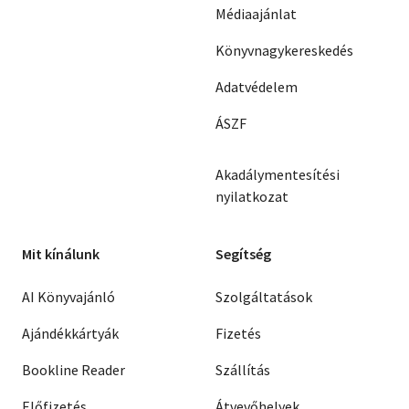
Médiaajánlat
Könyvnagykereskedés
Adatvédelem
ÁSZF
Akadálymentesítési
nyilatkozat
Mit kínálunk
Segítség
AI Könyvajánló
Szolgáltatások
Ajándékkártyák
Fizetés
Bookline Reader
Szállítás
Előfizetés
Átvevőhelyek