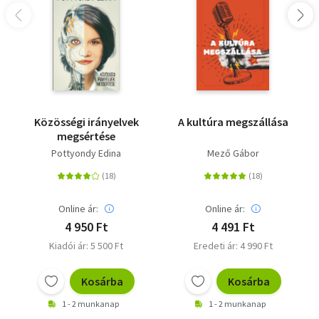
Közösségi irányelvek
A kultúra megszállása
megsértése
Pottyondy Edina
Mező Gábor
Online ár:
Online ár:
4 950 Ft
4 491 Ft
Kiadói ár: 5 500 Ft
Eredeti ár: 4 990 Ft
Kosárba
Kosárba
1 - 2 munkanap
1 - 2 munkanap