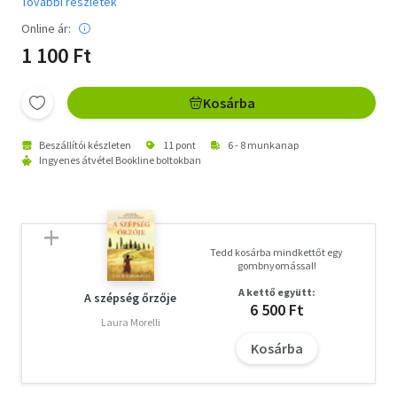
További részletek
Online ár:
1 100 Ft
Kosárba
Beszállítói készleten
11 pont
6 - 8 munkanap
Ingyenes átvétel Bookline boltokban
Tedd kosárba mindkettőt egy
gombnyomással!
A kettő együtt:
A szépség őrzője
6 500 Ft
Laura Morelli
Kosárba