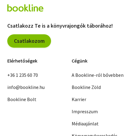
Csatlakozz Te is a könyvrajongók táborához!
Csatlakozom
Elérhetőségek
Cégünk
+36 1 235 60 70
A Bookline-ról bővebben
info@bookline.hu
Bookline Zöld
Bookline Bolt
Karrier
Impresszum
Médiaajánlat
Könyvnagykereskedés