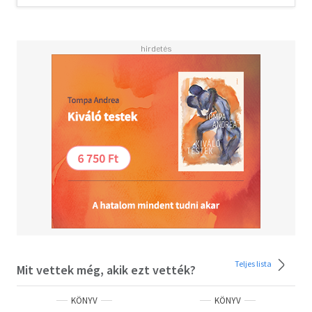
váratlanul beleszeret a baráti kör egyik tagjába. Húga,
Virginia úgy érzi, magára maradt. A varázslatos
személyiségű, karizmatikus és lángeszű fiatal lány, aki
egész életében Vanessa óvó figyelmének középpontjában
állt, mindent megtesz azért, hogy kisajátítsa nővérét.
Érzékeny idegrendszere megsínyli a változásokat: egyre
inkább az őrület határára sodródik. Árulás és
bizalmatlanság ver éket a családtagok közé. Vanessának
el kell döntenie, hogy hajlandó-e bárki mással szemben
megvédeni a saját boldogságát.
Priya Parmar regénye izgalmas képet fest az első
világháború előtti London szellemi pezsgéséről és a híres
testvérpár, Vanessa Bell és Virginia Woolf nem
mindennapi életéről.
Teljes lista
Mit vettek még, akik ezt vették?
KÖNYV
KÖNYV