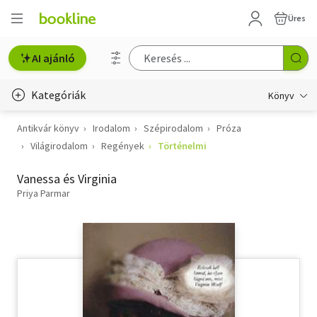
Üres
AI ajánló
Kategóriák
Könyv
Antikvár könyv
Irodalom
Szépirodalom
Próza
Életmód, egészség
Világirodalom
Regények
Történelmi
Erotika
Vanessa és Virginia
Gyermek- és ifjúsági
Priya Parmar
Hobbi, szabadidő
Irodalom
Művészet
Szakkönyv