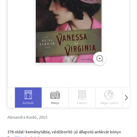
Szótár, nyelvkönyv
Tankönyv, segédkönyv
Társadalomtudomány
Természettudomány
Történelem
Vallás
Antikvár
Könyv
E-könyv
Idegen nyelvű
Hangos
Alexandra Kiadó, 2015
376 oldal･keménytábla, védőborító･jó állapotú antikvár könyv