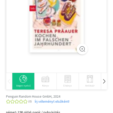
Szótár, nyelvkönyv
Tankönyv, segédkönyv
Társadalomtudomány
Természettudomány
Történelem
Vallás
Idegen nyelvű
Könyv
E-könyv
Antikvár
Hangos
Penguin Random House GmbH, 2024
Írj véleményt elsőként!
német･198 oldal･papír / puha kötés