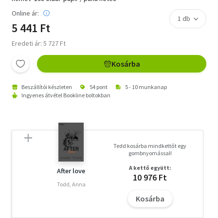
Online ár:
5 441 Ft
Eredeti ár: 5 727 Ft
Kosárba
Beszállítói készleten
54 pont
5 - 10 munkanap
Ingyenes átvétel Bookline boltokban
Tedd kosárba mindkettőt egy
gombnyomással!
A kettő együtt:
After love
10 976 Ft
Todd, Anna
Kosárba