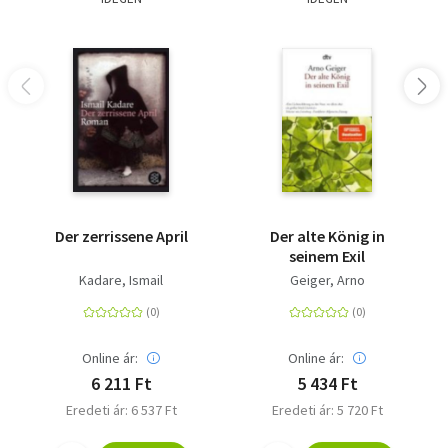
Der zerrissene April
Der alte König in
seinem Exil
Kadare, Ismail
Geiger, Arno
Online ár:
Online ár:
6 211 Ft
5 434 Ft
Eredeti ár: 6 537 Ft
Eredeti ár: 5 720 Ft