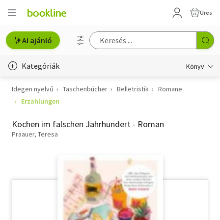
Üres
AI ajánló
Kategóriák
Könyv
Idegen nyelvű
Taschenbücher
Belletristik
Romane
Életmód, egészség
Erzählungen
Erotika
Kochen im falschen Jahrhundert - Roman
Gyermek- és ifjúsági
Präauer, Teresa
Hobbi, szabadidő
Irodalom
Művészet
Szakkönyv