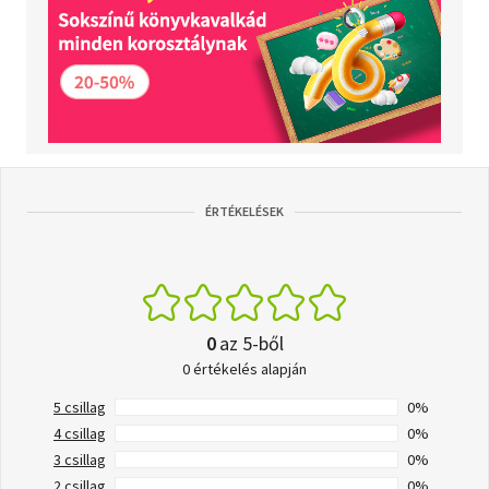
ÉRTÉKELÉSEK
0
az 5-ből
0 értékelés alapján
5 csillag
0%
4 csillag
0%
3 csillag
0%
2 csillag
0%