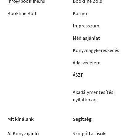
info@bookline.hu
Bookline Zöld
Bookline Bolt
Karrier
Impresszum
Médiaajánlat
Könyvnagykereskedés
Adatvédelem
ÁSZF
Akadálymentesítési
nyilatkozat
Mit kínálunk
Segítség
AI Könyvajánló
Szolgáltatások