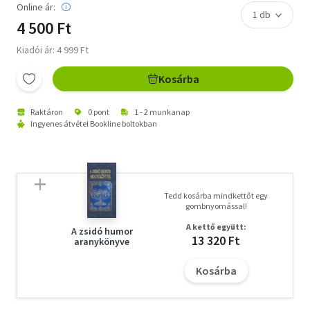
Online ár:
4 500 Ft
Kiadói ár: 4 999 Ft
Kosárba
Raktáron
0 pont
1 - 2 munkanap
Ingyenes átvétel Bookline boltokban
Tedd kosárba mindkettőt egy
gombnyomással!
A kettő együtt:
A zsidó humor
13 320 Ft
aranykönyve
Kosárba