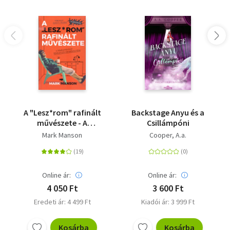
A "Lesz*rom" rafinált
Backstage Anyu és a
művészete - A
Csillámpóni
tökéletes élet
Mark Manson
Cooper, A.a.
tökéletlen
megközelítése
Online ár:
Online ár:
4 050 Ft
3 600 Ft
Eredeti ár: 4 499 Ft
Kiadói ár: 3 999 Ft
Kosárba
Kosárba