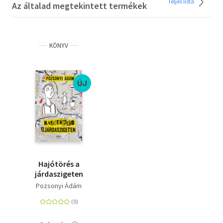
Teljes lista
Az általad megtekintett termékek
KÖNYV
ÚJ
Hajótörés a
járdaszigeten
Pozsonyi Ádám