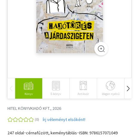
Szótár, nyelvkönyv
Tankönyv, segédkönyv
Társadalomtudomány
Természettudomány
Történelem
Vallás
Könyv
E-könyv
Antikvár
Idegen nyelvű
Hangos
HITEL KÖNYVKIADÓ KFT., 2026
Írj véleményt elsőként!
247 oldal･cérnafűzött, keménytáblás･ISBN:
9786157071049