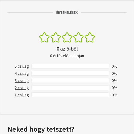
ÉRTÉKELÉSEK
0
az 5-ből
0 értékelés alapján
5 csillag
0%
4 csillag
0%
3 csillag
0%
2 csillag
0%
1 csillag
0%
Neked hogy tetszett?