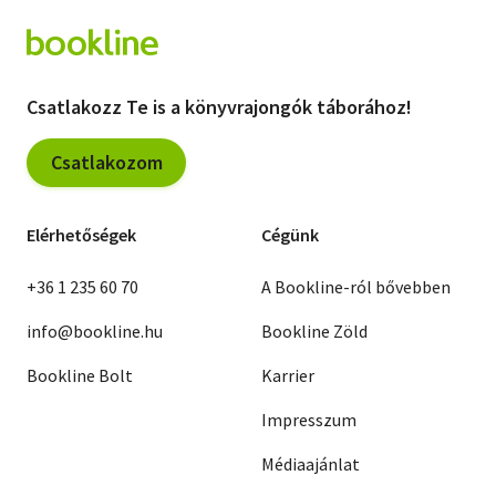
Csatlakozz Te is a könyvrajongók táborához!
Csatlakozom
Elérhetőségek
Cégünk
+36 1 235 60 70
A Bookline-ról bővebben
info@bookline.hu
Bookline Zöld
Bookline Bolt
Karrier
Impresszum
Médiaajánlat