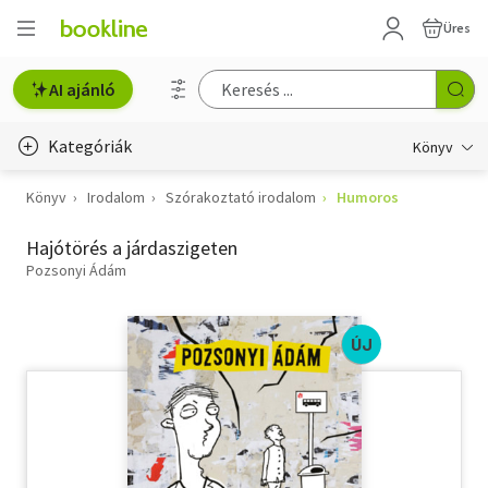
Üres
AI ajánló
Kategóriák
Könyv
Könyv
Irodalom
Szórakoztató irodalom
Humoros
Életmód, egészség
Hajótörés a járdaszigeten
Erotika
Pozsonyi Ádám
Gyermek- és ifjúsági
Hobbi, szabadidő
ÚJ
Irodalom
Művészet
Szakkönyv