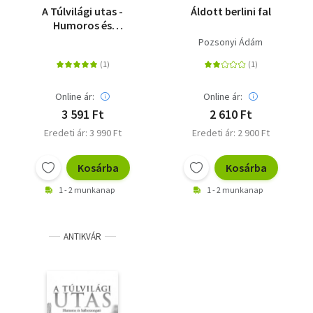
A Túlvilági utas -
Áldott berlini fal
Humoros és
hátborzongató
Pozsonyi Ádám
elbeszélések a XIX-XXI.
századból
Online ár:
Online ár:
3 591 Ft
2 610 Ft
Eredeti ár: 3 990 Ft
Eredeti ár: 2 900 Ft
Kosárba
Kosárba
1 - 2 munkanap
1 - 2 munkanap
ANTIKVÁR