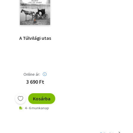
A Túlvilági utas
Online ár:
3 690 Ft
Kosárba
4 - 6 munkanap