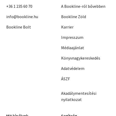
+36 1 235 60 70
A Bookline-ról bővebben
info@bookline.hu
Bookline Zöld
Bookline Bolt
Karrier
Impresszum
Médiaajánlat
Könyvnagykereskedés
Adatvédelem
ÁSZF
Akadálymentesítési
nyilatkozat
Mit kínálunk
Segítség