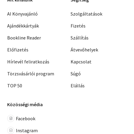
AI Könyvajánló
Szolgáltatások
Ajándékkártyák
Fizetés
Bookline Reader
Szállítás
Előfizetés
Átvevőhelyek
Hírlevél feliratkozás
Kapcsolat
Törzsvásárlói program
Súgó
TOP 50
Elállás
Közösségi média
Facebook
Instagram