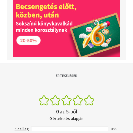
ÉRTÉKELÉSEK
0
az 5-ből
0 értékelés alapján
5 csillag
0%