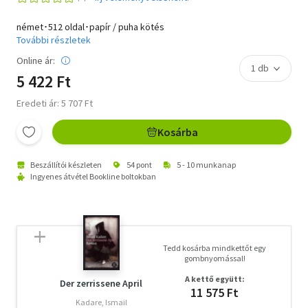
német･512 oldal･papír / puha kötés
További részletek
Online ár:
5 422 Ft
Eredeti ár: 5 707 Ft
Kosárba
Beszállítói készleten
54 pont
5 - 10 munkanap
Ingyenes átvétel Bookline boltokban
Tedd kosárba mindkettőt egy
gombnyomással!
A kettő együtt:
Der zerrissene April
11 575 Ft
Kadare, Ismail