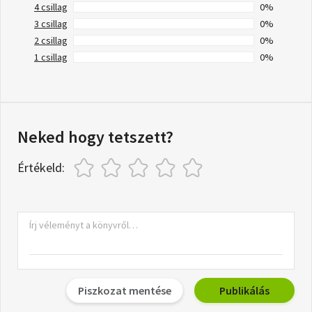
4 csillag
0%
3 csillag
0%
2 csillag
0%
1 csillag
0%
Neked hogy tetszett?
Értékeld:
Piszkozat mentése
Publikálás