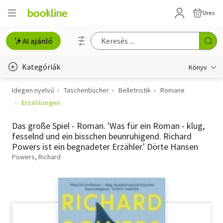
Üres
AI ajánló
Kategóriák
Könyv
Idegen nyelvű
Taschenbücher
Belletristik
Romane
Életmód, egészség
Erzählungen
Erotika
Das große Spiel - Roman. 'Was für ein Roman - klug,
Gyermek- és ifjúsági
fesselnd und ein bisschen beunruhigend. Richard
Powers ist ein begnadeter Erzähler.' Dörte Hansen
Hobbi, szabadidő
Powers, Richard
Irodalom
Művészet
Szakkönyv