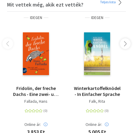
und geheimnisvoll, voller Tiefe und Leben.' Percival
Teljes lista
Mit vettek még, akik ezt vették?
Everett'Eine außergewöhnliche Reise durch vier Leben, die
auf geheimnisvolle Weise miteinander verbunden sind -
IDEGEN
IDEGEN
absolut mitreißend, beunruhigend und doch voller
Hoffnung.' Emma Donoghue'Wäre Powers ein
amerikanischer Autor des 19. Jahrhunderts, welcher wäre
er? Wahrscheinlich Herman Melville mit ¿Moby Dick¿. Seine
Leinwand ist so groß.' Margaret Atwood'Powers
komponiert einige der schönsten Sätze, die ich je gelesen
habe. Ich habe Ehrfurcht vor seinem Talent.' Oprah
Winfrey
Fridolin, der freche
Winterkartoffelknödel
Dachs - Eine zwei- und
- In Einfacher Sprache
vierbeinige Geschichte
Fallada, Hans
Falk, Rita
Online ár:
Online ár:
3 853 Ft
5 005 Ft