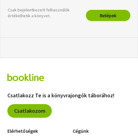
Csak bejelentkezett felhasználók
Belépek
értékelhetik a könyvet.
Csatlakozz Te is a könyvrajongók táborához!
Csatlakozom
Elérhetőségek
Cégünk