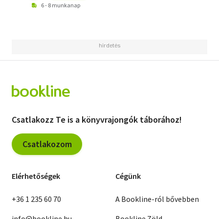
6 - 8 munkanap
Csatlakozz Te is a könyvrajongók táborához!
Csatlakozom
Elérhetőségek
Cégünk
+36 1 235 60 70
A Bookline-ról bővebben
info@bookline.hu
Bookline Zöld