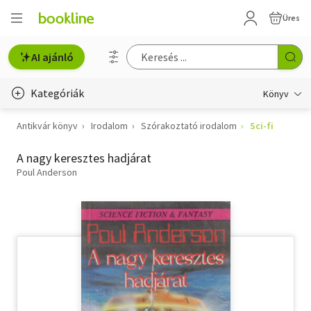
Üres
AI ajánló
Kategóriák
Könyv
Antikvár könyv
Irodalom
Szórakoztató irodalom
Sci-fi
Életmód, egészség
A nagy keresztes hadjárat
Erotika
Poul Anderson
Gyermek- és ifjúsági
Hobbi, szabadidő
Irodalom
Művészet
Szakkönyv