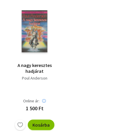
A nagy keresztes
hadjárat
Poul Anderson
Online ár:
1 500 Ft
Kosárba