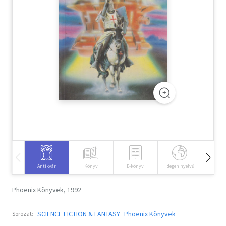
Szótár, nyelvkönyv
Tankönyv, segédkönyv
Társadalomtudomány
Természettudomány
Történelem
Vallás
Antikvár
Könyv
E-könyv
Idegen nyelvű
Hangos
Phoenix Könyvek, 1992
SCIENCE FICTION & FANTASY
Phoenix Könyvek
Sorozat: