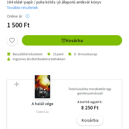
184 oldal･papír / puha kötés･jó állapotú antikvár könyv
További részletek
Online ár:
1 500 Ft
Kosárba
Beszállítói készleten
15 pont
6 - 8 munkanap
Ingyenes átvétel Bookline boltokban
Tedd kosárba mindkettőt egy
gombnyomással!
A kettő együtt:
A halál vége
8 250 Ft
Cixin Liu
Kosárba