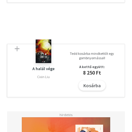
Tedd kosárba mindkettőt egy
gombnyomással!
A kettő együtt:
A halál vége
8 250 Ft
Cixin Liu
Kosárba