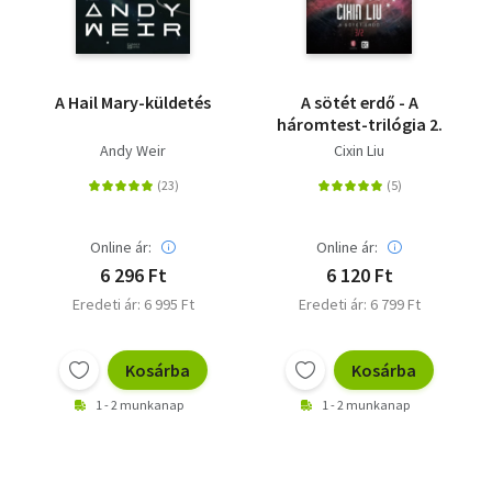
A Hail Mary-küldetés
A sötét erdő - A
háromtest-trilógia 2.
Andy Weir
Cixin Liu
Online ár:
Online ár:
6 296 Ft
6 120 Ft
Eredeti ár: 6 995 Ft
Eredeti ár: 6 799 Ft
Kosárba
Kosárba
1 - 2 munkanap
1 - 2 munkanap