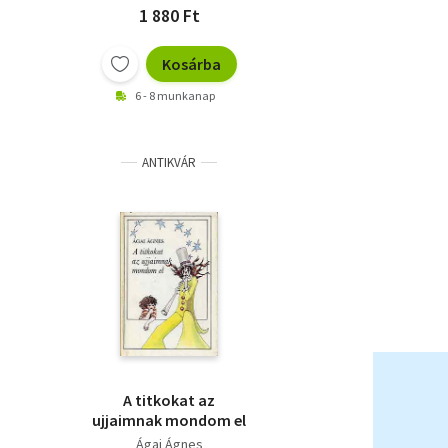
1 880 Ft
Kosárba
6 - 8 munkanap
ANTIKVÁR
A titkokat az
ujjaimnak mondom el
Ágai Ágnes