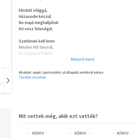
Elindult világgá,
Házasodni készül.
No majd meghalljátok:
Kit vesz feleségül.
Szebbnek kell lenni
Minden élő lánynál,
Az legyen a földön
A legszebb virágszál
66 oldal･papír / puha kötés･jó állapotú antikvár könyv
További részletek
vű
Hangoskönyv
Film
Zene
Mit vettek még, akik ezt vették?
KÖNYV
KÖNYV
KÖNYV