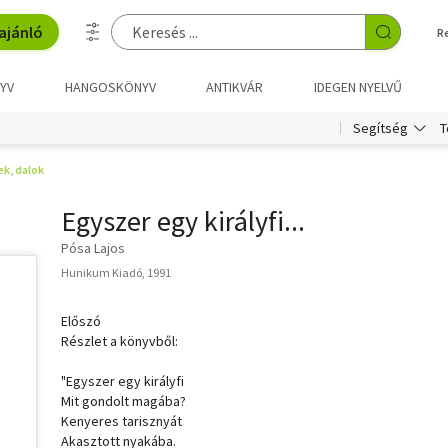
ajánló
R
YV
HANGOSKÖNYV
ANTIKVÁR
IDEGEN NYELVŰ
T
Segítség
k, dalok
Egyszer egy királyfi...
Pósa Lajos
Hunikum Kiadó, 1991
Előszó
Részlet a könyvből:
"Egyszer egy királyfi
Mit gondolt magába?
Kenyeres tarisznyát
Akasztott nyakába.