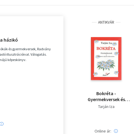
ANTIKVÁR
ga házikó
kák és gyermekversek, Radvány
dó illusztrációival. Válogatás.
rmájú képeskönyv.
Bokréta -
Gyermekversek és
feladatok a figyelem
Tarján Iza
fejlesztéséhez
Online ár: