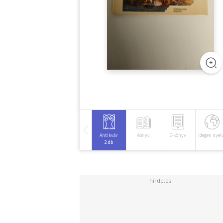
Antikvár
Könyv
E-könyv
Idegen nyel
2 db