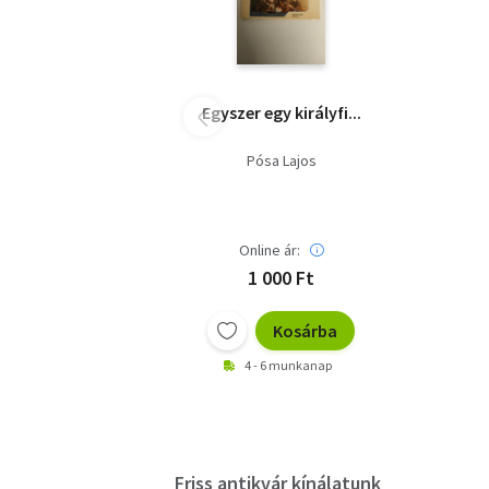
Egyszer egy királyfi...
Pósa Lajos
Online ár:
1 000 Ft
Kosárba
4 - 6 munkanap
Friss antikvár kínálatunk