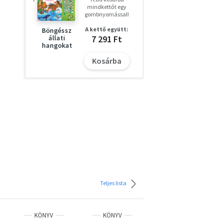
mindkettőt egy
gombnyomással!
A kettő együtt:
Böngéssz
7 291 Ft
állati
hangokat
Kosárba
Teljes lista
KÖNYV
KÖNYV
KÖNYV