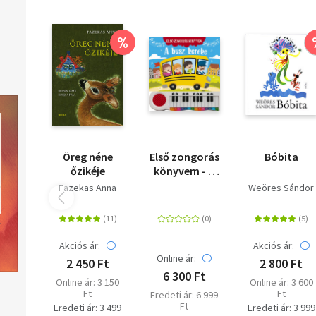
%
Öreg néne
Első zongorás
Bóbita
őzikéje
könyvem - A
busz kereke
Fazekas Anna
Weöres Sándor
Akciós ár:
Akciós ár:
Online ár:
2 450 Ft
2 800 Ft
6 300 Ft
Online ár: 3 150
Online ár: 3 600
Ft
Ft
Eredeti ár: 6 999
Ft
Eredeti ár: 3 499
Eredeti ár: 3 999