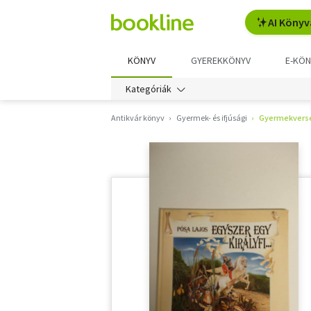
AI Könyv
KÖNYV
GYEREKKÖNYV
E-KÖN
Kategóriák
Antikvár könyv
Gyermek- és ifjúsági
Gyermekverse