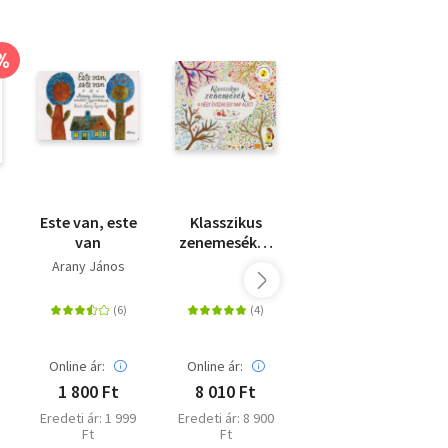
%
%
Este van, este
Klasszikus
Kisvakond és
van
zenemesék: A
a számok
négy évszak
Arany János
Zdenek Miler
egy nap alatt
Romhányi Ágnes
- Nyomd meg
a hangjegyet,
és hallgasd
Akciós ár:
meg Vivaldi
Online ár:
Online ár:
1 050 Ft
zenéjét!
1 800 Ft
8 010 Ft
Online ár: 1 350
Ft
Eredeti ár: 1 999
Eredeti ár: 8 900
Ft
Ft
Eredeti ár: 1 499