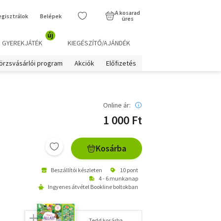
A kosarad
egisztrálok
Belépek
üres
új
GYEREKJÁTÉK
KIEGÉSZÍTŐ/AJÁNDÉK
örzsvásárlói program
Akciók
Előfizetés
Online ár:
1 000 Ft
Kosárba
Beszállítói készleten
10 pont
4 - 6 munkanap
Ingyenes átvétel Bookline boltokban
Tedd kosárba