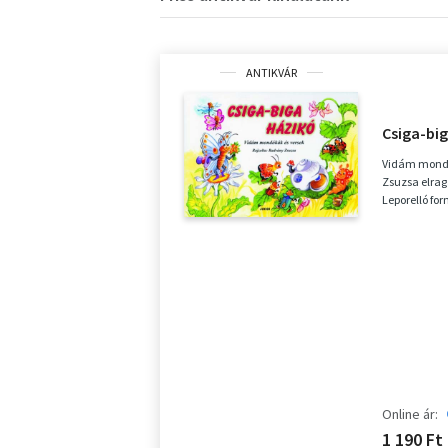
ANTIKVÁR
Csiga-bi
Vidám mondó
Zsuzsa elraga
Leporelló fo
Online ár:
1 190 Ft