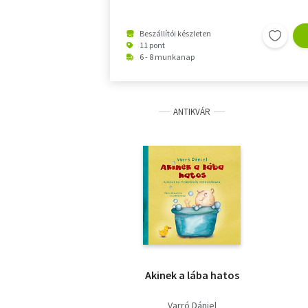
Beszállítói készleten
11 pont
6 - 8 munkanap
ANTIKVÁR
Akinek a lába hatos
Varró Dániel