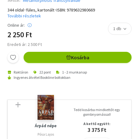
Metamorphosis Transsylvaniae
Sorozat:
344 oldal･füles, kartonált･ISBN:
9789632980669
További részletek
Online ár:
2 250 Ft
Eredeti ár: 2 500 Ft
Kosárba
Raktáron
22 pont
1 - 2 munkanap
Ingyenes átvétel Bookline boltokban
Tedd kosárba mindkettőt egy
gombnyomással!
A kettő együtt:
Árpád népe
3 375 Ft
Pósa Lajos