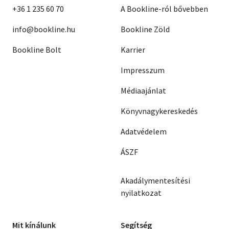
+36 1 235 60 70
A Bookline-ról bővebben
info@bookline.hu
Bookline Zöld
Bookline Bolt
Karrier
Impresszum
Médiaajánlat
Könyvnagykereskedés
Adatvédelem
ÁSZF
Akadálymentesítési
nyilatkozat
Mit kínálunk
Segítség