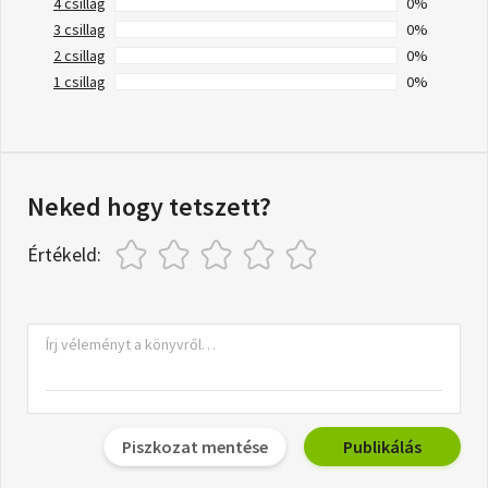
4 csillag
0%
3 csillag
0%
2 csillag
0%
1 csillag
0%
Neked hogy tetszett?
Értékeld:
Piszkozat mentése
Publikálás