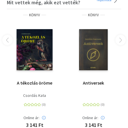
Mit vettek még, akik ezt vették?
KÖNYV
KÖNYV
A tékozlás öröme
Antiversek
Csordás Kata
Online ár:
Online ár:
3 141 Ft
3 141 Ft