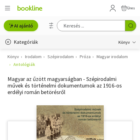
Üres
AI ajánló
Kategóriák
Könyv
Könyv
Irodalom
Szépirodalom
Próza
Magyar irodalom
Életmód, egészség
Antológiák
Erotika
Magyar az űzött magyarságban - Szépirodalmi
Gyermek- és ifjúsági
művek és történelmi dokumentumok az 1916-os
erdélyi román betörésről
Hobbi, szabadidő
Irodalom
Művészet
Szakkönyv