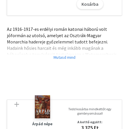
Kosárba
Az 1916-1917-es erdélyi román katonai háború volt
jóformán az utolsó, amelyet az Osztrák-Magyar
Monarchia hadereje győzelemmel tudott befejezni.
Hadaink hősies harcait és még inkább magának a
háborúnak a tanulságait tartalmazza a Metamorphosis
Transylvaniae sorozat harmadik darabja a közvetlen
beszámolók és részben az újabb keletű szakirodalom
bemutatásával. A monografikus elrendezésű panorámát
költők és írók (Ady Endre, Reményik Sándor, Nyirő József
és mások) szépirodalmi munkái teszik teljessé.
Tedd kosárba mindkettőt egy
gombnyomással!
A kettő együtt:
Árpád népe
3 375 Ft