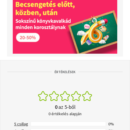
ÉRTÉKELÉSEK
0
az 5-ből
0 értékelés alapján
5 csillag
0%