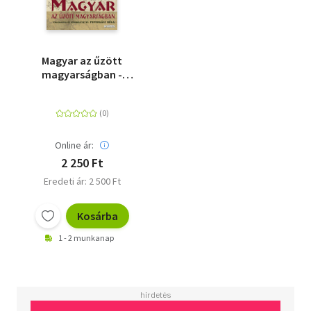
Magyar az űzött
magyarságban -
Szépirodalmi művek
és történelmi
dokumentumok az
1916-os erdélyi román
betörésről
Online ár:
2 250 Ft
Eredeti ár: 2 500 Ft
Kosárba
1 - 2 munkanap