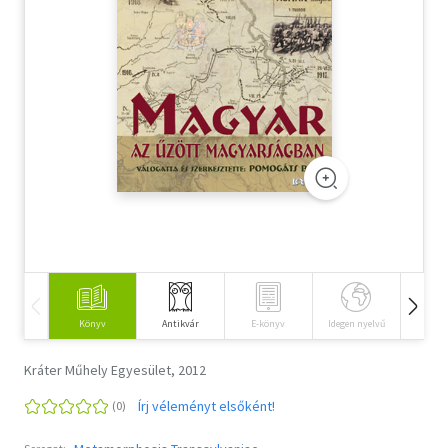
Szótár, nyelvkönyv
Tankönyv, segédkönyv
Társadalomtudomány
Természettudomány
Történelem
Vallás
Könyv
Antikvár
E-könyv
Idegen nyelvű
Hangos
Kráter Műhely Egyesület, 2012
Írj véleményt elsőként!