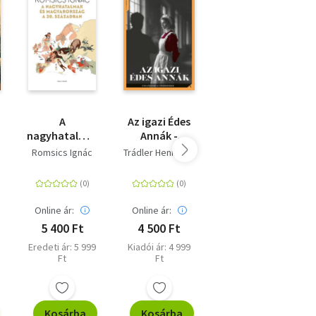
yai
k
A
Az igazi Édes
Várak,
nagyhatalmak
Annák -
várkastélyok
és
Cselédsors a
a történelmi
s
Romsics Ignác
Trádler Henrietta
Kaiser Ottó
Magyarország
fővárosban
Magyarországon
a
a 20.
században
Online ár:
Online ár:
Online ár:
5 400 Ft
4 500 Ft
14 400 Ft
Eredeti ár: 5 999
Kiadói ár: 4 999
Kiadói ár: 15 999
Ft
Ft
Ft
Kosárba
Kosárba
Kosárba