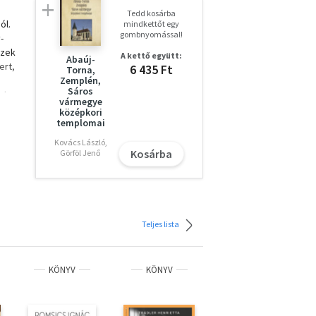
Tedd kosárba
ól.
mindkettőt egy
gombnyomással!
-
ezek
A kettő együtt:
Abaúj-
ert,
6 435 Ft
Torna,
Zemplén,
Sáros
jd
vármegye
öbb
középkori
atású
templomai
Kovács László,
Kosárba
Görföl Jenő
az
 a
Teljes lista
s
KÖNYV
KÖNYV
KÖNYV
ék
k.