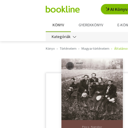
AI Könyv
KÖNYV
GYEREKKÖNYV
E-KÖN
Kategóriák
Könyv
Történelem
Magyar történelem
Általáno