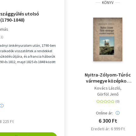
KÖNYV
rszággyűlés utolsó
 (1790-1848)
amás
dnyi önkényuralom után, 1790-ben
ralkodók visszatértek a rendekkel
űködés útjára, és a francia háborúk
790 és 1812, majd 1825 és 1848 között
Nyitra-Zólyom-Túróc
vármegye középkori
templomai
Kovács László
Görföl Jenő
Online ár:
6 300 Ft
 8 225 Ft
Eredeti ár: 6 999 Ft