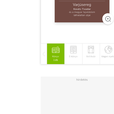
Könyv
E-könyv
Antikvár
Idegen nyel
1 db