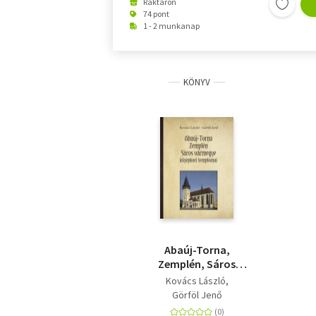
Raktáron
74 pont
1 - 2 munkanap
KÖNYV
Abaúj-Torna,
Zemplén, Sáros
vármegye középkori
Kovács László
templomai
Görföl Jenő