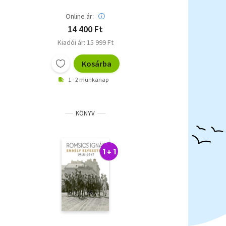
Online ár:
14 400 Ft
Kiadói ár: 15 999 Ft
Kosárba
1 - 2 munkanap
KÖNYV
1 + 1