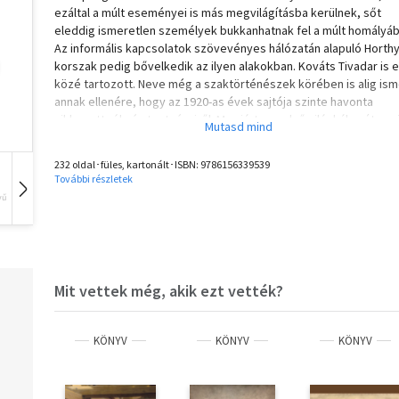
ezáltal a múlt eseményei is más megvilágításba kerülnek, sőt
eleddig ismeretlen személyek bukkanhatnak fel a múlt homályáb
Az informális kapcsolatok szövevényes hálózatán alapuló Horthy
korszak pedig bővelkedik az ilyen alakokban. Kováts Tivadar is 
közé tartozott. Neve még a szaktörténészek körében is alig ism
annak ellenére, hogy az 1920-as évek sajtója szinte havonta
cikkezett róla és testvéreiről. Megjárta az első világháborút, ma
hamar belecsöppent a vörös és fehér forradalmárok világába. T
zsidóellenes atrocitás, határon túli bankrablás és politikai indítt
232 oldal･füles, kartonált･ISBN:
9786156339539
bombamerénylet (terve) fűződik a nevéhez. Az ellenforradalom
További részletek
terepmunkásaként afféle strómanszerepet játszott a Bethlen-
vű
Hangoskönyv
Film
Zene
kormány háttérjátszmáiban, amit a konszolidációs politika miatt 
nem vállalhatott fel nyíltan. Felszínes megközelítéssel Kováts és
hozzá hasonló mozgalmárok köpönyegforgató szélhámosként
tűnhetnek fel előttünk. Amorális természete felől persze nem
lehetnek kétségeink, ugyanakkor életrajzát azért is fontos
Mit vettek még, akik ezt vették?
megismernünk, mert többek között arra a kérdésre is választ
kaphatunk, hogy miként sodródtak a korábbi különítményesek é
fajvédők az 1944/1945-ös ellenállás oldalára. Kováts története
KÖNYV
KÖNYV
KÖNYV
ugyanis nem egyedülálló, hiszen tevékenységét sokan segített
és támogatták. A hozzá hasonló alakok életútját sem a kalandos
véletlenek, hanem a nagyon is világos törvényszerűségek uraltá