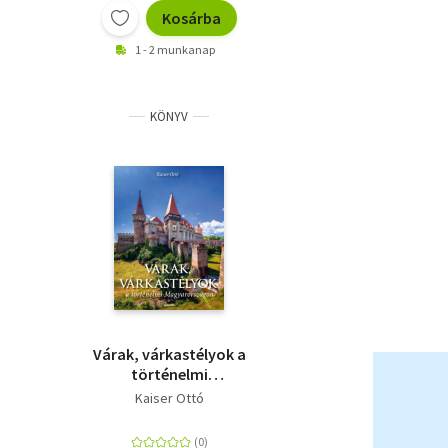
Kosárba
1 - 2 munkanap
KÖNYV
Várak, várkastélyok a
történelmi
Magyarországon
Kaiser Ottó