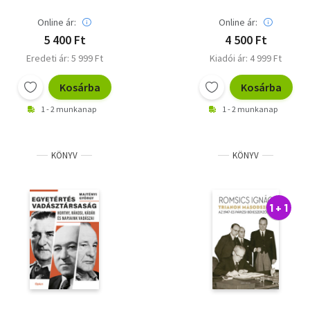
Online ár:
Online ár:
5 400 Ft
4 500 Ft
Eredeti ár: 5 999 Ft
Kiadói ár: 4 999 Ft
Kosárba
Kosárba
1 - 2 munkanap
1 - 2 munkanap
KÖNYV
KÖNYV
1 + 1