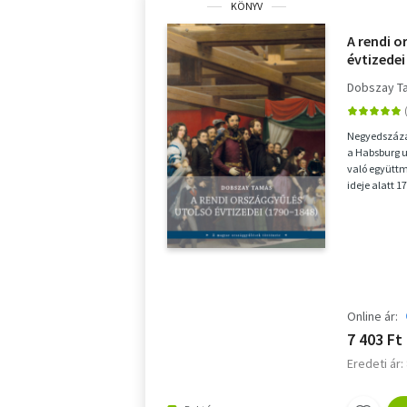
KÖNYV
A rendi o
évtizedei
Dobszay T
Negyedszáza
a Habsburg u
való együttm
ideje alatt 1
rendszer...
Online ár:
7 403 Ft
Eredeti ár: