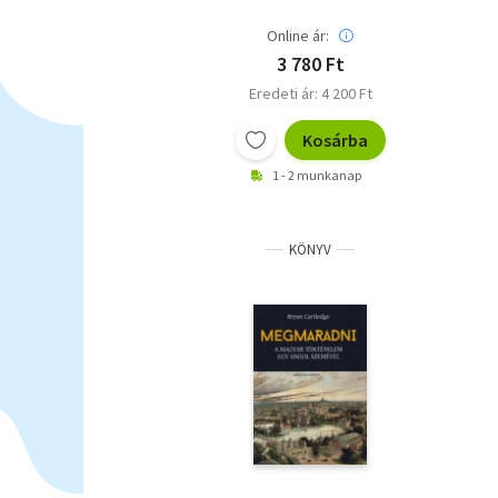
Online ár:
3 780 Ft
Eredeti ár: 4 200 Ft
Kosárba
1 - 2 munkanap
KÖNYV