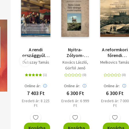
Kiérdemelve ezáltal, hogy ha nem is a klasszikus életrajz szabál
mentén, de mégis egy önálló történet keretében beszélhessün
róluk.
A rendi
Nyitra-
A reformkori
országgyűlés
Zólyom-
főrendi
utolsó
Túróc
ellenzék és
Dobszay Tamás
Kovács László
Melkovics Tamá
évtizedei
vármegye
1839-40-es
Görföl Jenő
(1790-1848)
középkori
zászlóbontás
templomai
Online ár:
Online ár:
Online ár:
7 403 Ft
6 300 Ft
6 300 Ft
Eredeti ár: 8 225
Eredeti ár: 6 999
Eredeti ár: 7 000
Ft
Ft
Ft
Kosárba
Kosárba
Kosárba