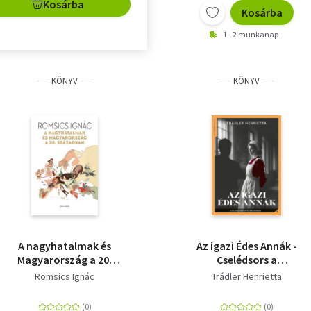
Kosárba
Kosárba
1 - 2 munkanap
KÖNYV
KÖNYV
A nagyhatalmak és
Az igazi Édes Annák -
Magyarország a 20.
Cselédsors a
században
fővárosban
Romsics Ignác
Trádler Henrietta