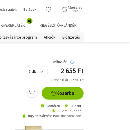
A kosarad
egisztrálok
Belépek
üres
új
GYEREKJÁTÉK
KIEGÉSZÍTŐ/AJÁNDÉK
örzsvásárlói program
Akciók
Előfizetés
Online ár:
2 655 Ft
Eredeti ár: 2 950 Ft
Kosárba
Raktáron
26 pont
1 - 2 munkanap
Ingyenes átvétel Bookline boltokban