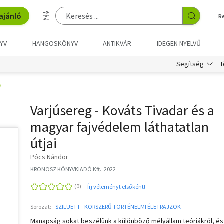
ajánló
R
YV
HANGOSKÖNYV
ANTIKVÁR
IDEGEN NYELVŰ
T
Segítség
s
Varjúsereg - Kováts Tivadar és a
magyar fajvédelem láthatatlan
útjai
Pócs Nándor
KRONOSZ KÖNYVKIADÓ Kft., 2022
Írj véleményt elsőként!
Sorozat:
SZILUETT - KORSZERŰ TÖRTÉNELMI ÉLETRAJZOK
Manapság sokat beszélünk a különböző mélyállam teóriákról, és