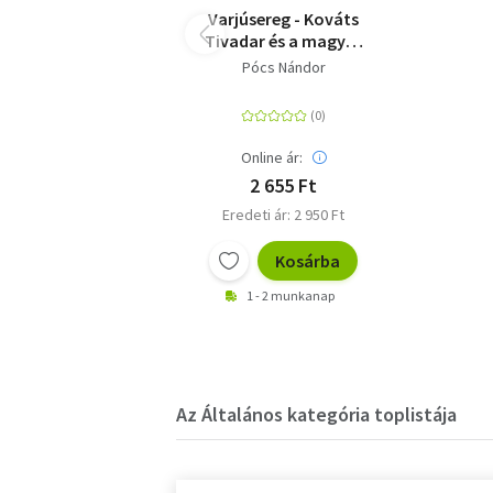
Varjúsereg - Kováts
Tivadar és a magyar
fajvédelem
Pócs Nándor
láthatatlan útjai
Online ár:
2 655 Ft
Eredeti ár: 2 950 Ft
Kosárba
1 - 2 munkanap
Az Általános kategória toplistája