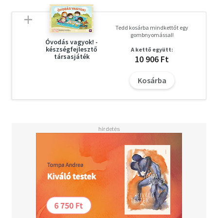
Tedd kosárba mindkettőt egy
gombnyomással!
Óvodás vagyok! -
készségfejlesztő
A kettő együtt:
társasjáték
10 906 Ft
Kosárba