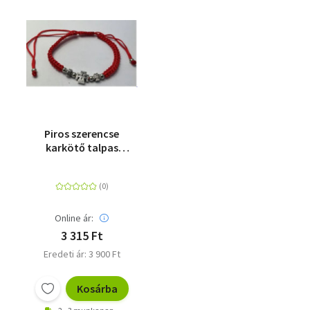
Piros szerencse
karkötő talpas
kereszttel
Online ár:
3 315 Ft
Eredeti ár: 3 900 Ft
Kosárba