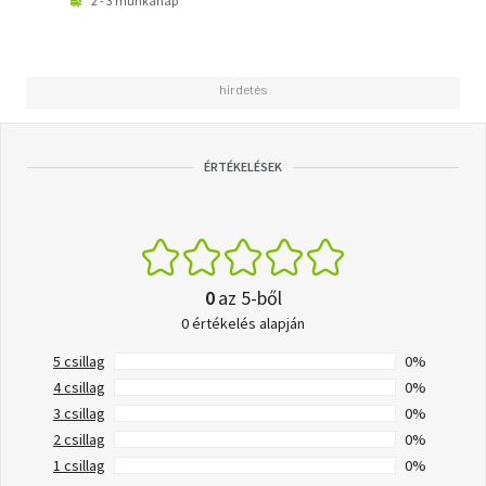
2 - 3 munkanap
ÉRTÉKELÉSEK
0
az 5-ből
0 értékelés alapján
5 csillag
0%
4 csillag
0%
3 csillag
0%
2 csillag
0%
1 csillag
0%