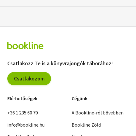
Csatlakozz Te is a könyvrajongók táborához!
Csatlakozom
Elérhetőségek
Cégünk
+36 1 235 60 70
A Bookline-ról bővebben
info@bookline.hu
Bookline Zöld