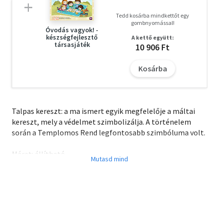
Tedd kosárba mindkettőt egy
gombnyomással!
Óvodás vagyok! -
készségfejlesztő
A kettő együtt:
társasjáték
10 906 Ft
Kosárba
Talpas kereszt: a ma ismert egyik megfelelője a máltai
kereszt, mely a védelmet szimbolizálja. A történelem
során a Templomos Rend legfontosabb szimbóluma volt.
Méret: állítható
Zsinór vastagsága: 0.5 cm
Medál mérete: 3.5 cm