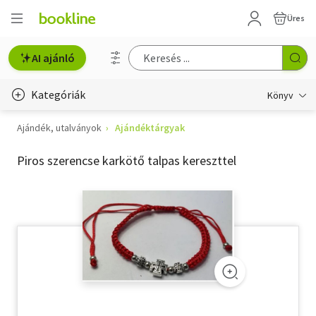
Üres
AI ajánló
Kategóriák
Könyv
Ajándék, utalványok
Ajándéktárgyak
Életmód, egészség
Piros szerencse karkötő talpas kereszttel
Erotika
Gyermek- és ifjúsági
Hobbi, szabadidő
Irodalom
Művészet
Szakkönyv