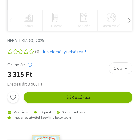
Szótár, nyelvkönyv
Tankönyv, segédkönyv
Könyv
E-könyv
Antikvár
Idegen nyelvű
Hangos
Társadalomtudomány
HERMIT KIADÓ, 2025
Természettudomány
Írj véleményt elsőként!
Történelem
Online ár:
3 315 Ft
Vallás
Eredeti ár: 3 900 Ft
Kosárba
Raktáron
33 pont
2 - 3 munkanap
Ingyenes átvétel Bookline boltokban