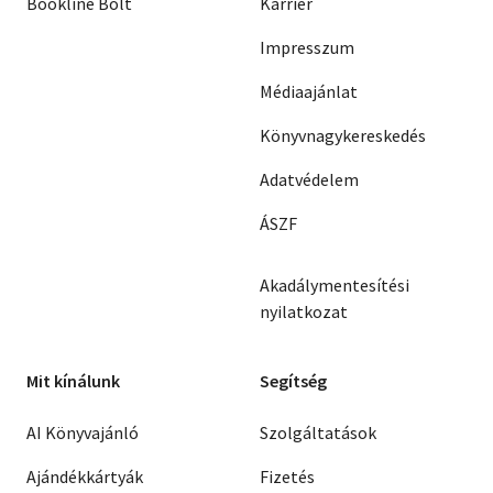
Bookline Bolt
Karrier
Impresszum
Médiaajánlat
Könyvnagykereskedés
Adatvédelem
ÁSZF
Akadálymentesítési
nyilatkozat
Mit kínálunk
Segítség
AI Könyvajánló
Szolgáltatások
Ajándékkártyák
Fizetés