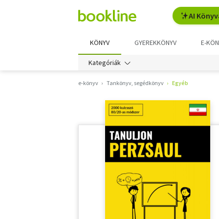
AI Könyv
KÖNYV
GYEREKKÖNYV
E-KÖN
Kategóriák
e-könyv
Tankönyv, segédkönyv
Egyéb