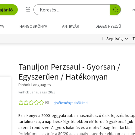
ajánló
R
YV
HANGOSKÖNYV
ANTIKVÁR
IDEGEN NYELVŰ
T
Segítség
Tanuljon Perzsaul - Gyorsan /
Egyszerűen / Hatékonyan
Pinhok Languages
Pinhok Languages, 2023
Írj véleményt elsőként!
Ez a könyv a 2000 leggyakrabban használt szó és kifejezés listáj
tartalmazza, a napi beszélgetésekben előforduló gyakoriságuk
szerint rendezve. A gyors haladás és a motiváltság fenntartása
érdekében a szótár a 80/20-as szabályt követve először az ala