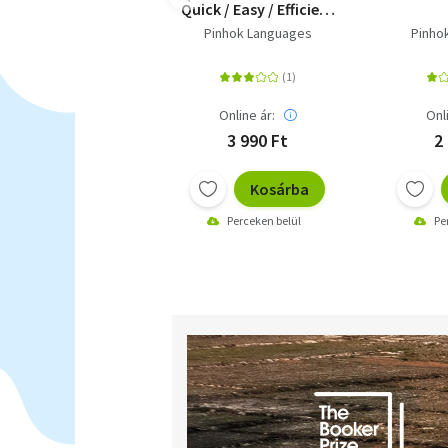
Quick / Easy / Efficient
- 2000 Key
Pinhok Languages
Pinho
Vocabularies
Online ár:
Onl
3 990 Ft
2
Kosárba
Perceken belül
Pe