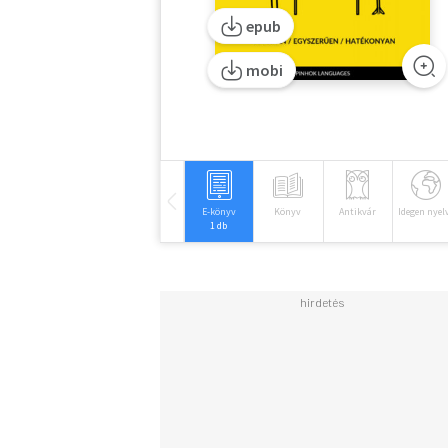
epub
mobi
E-könyv
Könyv
Antikvár
Idegen nyel
1 db