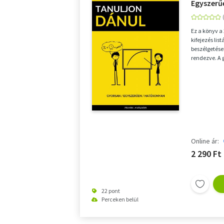
Egyszerű
Ez a könyv a
kifejezés lis
beszélgetése
rendezve. A 
fenntartása 
Online ár:
2 290 Ft
22 pont
Perceken belül