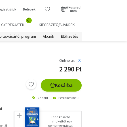
A kosarad
egisztrálok
Belépek
üres
új
GYEREKJÁTÉK
KIEGÉSZÍTŐ/AJÁNDÉK
örzsvásárlói program
Akciók
Előfizetés
Online ár:
2 290 Ft
Kosárba
22 pont
Perceken belül
át
Tedd kosárba
mindkettőt egy
pvető
gombnyomással!