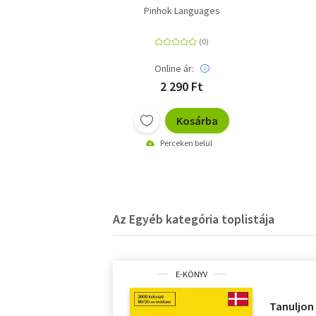
Hatékonyan
Pinhok Languages
Online ár:
2 290 Ft
Kosárba
Perceken belül
Az Egyéb kategória toplistája
E-KÖNYV
Tanuljon 