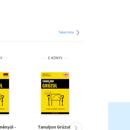
Teljes lista
YV
E-KÖNYV
E-KÖNYV
ményül -
Tanuljon Grúzul -
Tanuljon Héberül