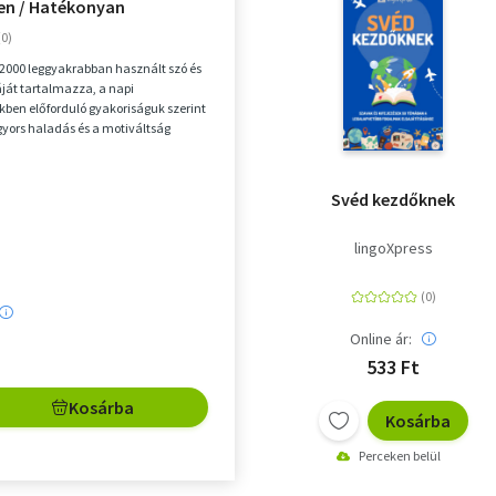
en / Hatékonyan
 2000 leggyakrabban használt szó és
táját tartalmazza, a napi
kben előforduló gyakoriságuk szerint
gyors haladás és a motiváltság
érdeké...
Svéd kezdőknek
lingoXpress
Online ár:
533 Ft
Kosárba
Kosárba
Perceken belül