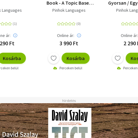
Book - A Topic Based
Gyorsan / Egy
Approach
Hatéko
k Languages
Pinhok Languages
Pinhok Lan
ine ár:
Online ár:
Online ár
 290 Ft
3 990 Ft
2 290 
Kosárba
Kosárba
Ko
rceken belül
Perceken belül
Perceken 