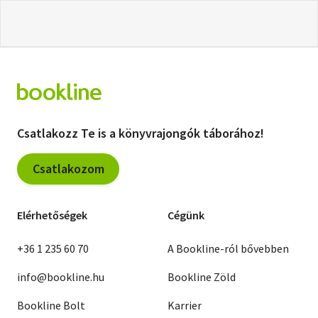
Csatlakozz Te is a könyvrajongók táborához!
Csatlakozom
Elérhetőségek
Cégünk
+36 1 235 60 70
A Bookline-ról bővebben
info@bookline.hu
Bookline Zöld
Bookline Bolt
Karrier