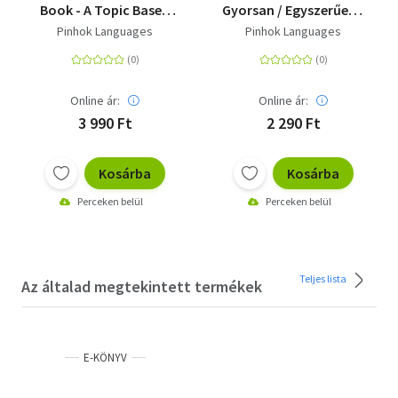
Book - A Topic Based
Gyorsan / Egyszerűen /
Approach
Hatékonyan
Pinhok Languages
Pinhok Languages
Online ár:
Online ár:
3 990 Ft
2 290 Ft
Kosárba
Kosárba
Perceken belül
Perceken belül
Teljes lista
Az általad megtekintett termékek
E-KÖNYV