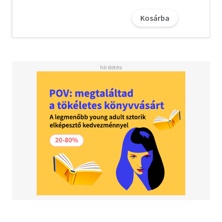
amikor bizonyos örmény szavak fordítását szeretné
megismerni, vagy csak azért, hogy megtanuljon néhány új
Kosárba
szót ábécésorrendben. Néhány záró gondolat: A
szószedetek évszázadok óta léteznek, és mint oly sok
minden, ami már egy ideje elérhető, nem túl divatosak és
egy kicsit unalmasak is, de általában nagyon jól
működnek. Az alapvető örmény szótárrészekkel együtt ez
az örmény szótár nagyszerű forrás a tanulási folyamat
során, és különösen hasznos akkor, amikor nincs
internetkapcsolatunk a szavak és kifejezések
megkereséséhez.
A letöltéssel kapcsolatos kérdésekre
itt
találhat választ.