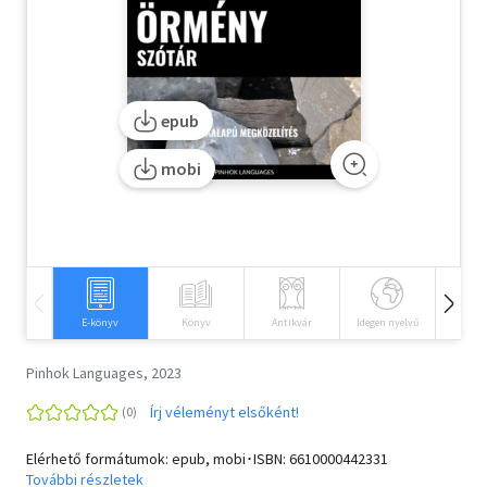
Szótár, nyelvkönyv
Tankönyv, segédkönyv
epub
Társadalomtudomány
mobi
Természettudomány
Történelem
Vallás
E-könyv
Könyv
Antikvár
Idegen nyelvű
Hangos
Pinhok Languages, 2023
Írj véleményt elsőként!
Elérhető formátumok: epub, mobi･ISBN:
6610000442331
További részletek