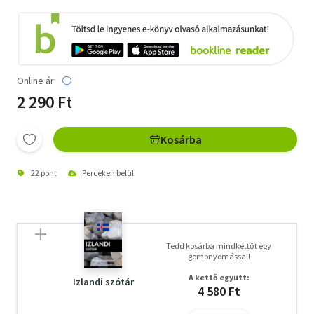
Online ár:
2 290 Ft
Kosárba
22 pont
Perceken belül
Tedd kosárba mindkettőt egy
gombnyomással!
A kettő együtt:
Izlandi szótár
4 580 Ft