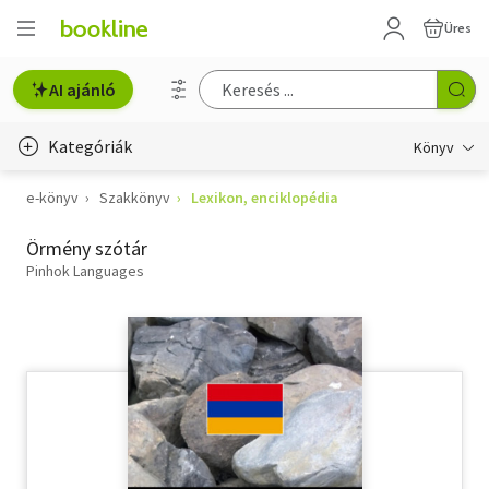
Üres
AI ajánló
Kategóriák
Könyv
e-könyv
Szakkönyv
Lexikon, enciklopédia
Életmód, egészség
Örmény szótár
Erotika
Pinhok Languages
Gyermek- és ifjúsági
Hobbi, szabadidő
Irodalom
Művészet
Szakkönyv