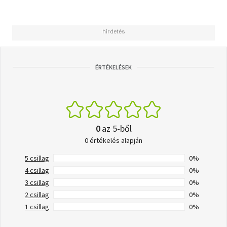
ÉRTÉKELÉSEK
0
az 5-ből
0 értékelés alapján
5 csillag
0%
4 csillag
0%
3 csillag
0%
2 csillag
0%
1 csillag
0%