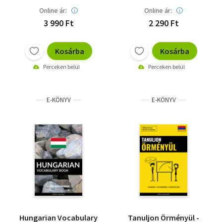
Online ár:
Online ár:
3 990 Ft
2 290 Ft
Kosárba
Kosárba
Perceken belül
Perceken belül
E-KÖNYV
E-KÖNYV
Hungarian Vocabulary
Tanuljon Örményül -