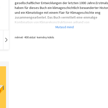
gesellschaftlicher Entwicklungen der letzten 1000 Jahre.Erstmal
haben für dieses Buch ein klimageschichtlich bewanderter Histor
und ein Klimatologe mit einem Flair für Klimageschichte eng
zusammengearbeitet. Das Buch vermittelt eine einmalige
Kombination von Klimarekonstruktionen anhand von
Dokumentendaten in ihrem humangeschichtlichen Kontext und
zeitlich hochaufgelösten Analysen der Klima- und
Gletschergeschichte. «In diesem Buch wird klar gezeigt, wie sich
német･400 oldal･kemény kötés
Klimaveränderungen über viele Jahrhunderte auf die Umwelt und
Hangoskönyv
Film
Zene
Menschen in Europa auswirkten, dies mit wichtigen Lehren für di
Zukunft. Ein wunderbar fesselnder und gut dokumentierter Beric
von zwei der führenden europäischen Klimaforscher.»Prof. Dr.
Raymond Bradley, Direktor, Climate System Research Center,
University of Massachusetts, Amherst (USA)«Dieses einzigartige
Buch bietet neue faszinierende Einblicke in die Wechselwirkung 
Klima und Gesellschaft der letzten 1000 Jahre in Europa. Es kann
Klimatologen, Historikern und Geowissenschaftlern, aber auch
Studierenden und der breiten Öffentlichkeit ausdrücklich empfo
werden.»Prof. Dr. Rudolf Brázdil, Institut für Geographie, Masaryk
Universität, Brünn (Tschechien)«Die Autoren vermitteln eine
spannende interdisziplinäre Kombination von Geschichte und
Naturwissenschaften, um die komplexen Beziehungen von Klima