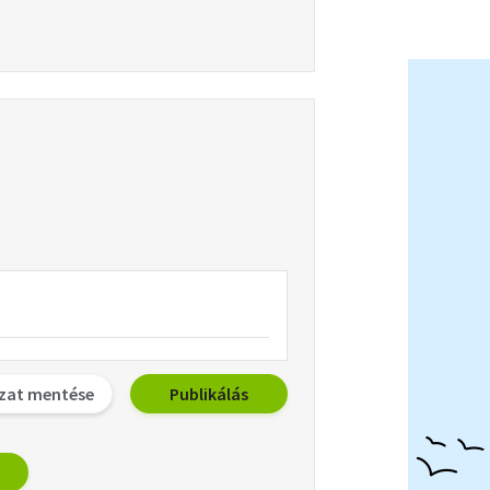
zat mentése
Publikálás