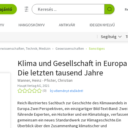
ajánló
R
YV
HANGOSKÖNYV
ANTIKVÁR
IDEGEN NYELVŰ
T
Segítség
rwissenschaften, Technik, Medizin
Geowissenschaften
Sonstiges
Klima und Gesellschaft in Europa 
Die letzten tausend Jahre
Wanner, Heinz - Pfister, Christian
Haupt Verlag AG, 2021
Írj véleményt elsőként!
Reich illustriertes Sachbuch zur Geschichte des Klimawandels in
Europa.Zwei Perspektiven, ein einzigartiger Bild-Text-Band: Zwei
führende Experten, ein Historiker und ein Klimatologe, verfasse
gemeinsam ein neues Standardwerk zur Klimageschichte.Ein
Überblick über den Zusammenhang klimatischer und