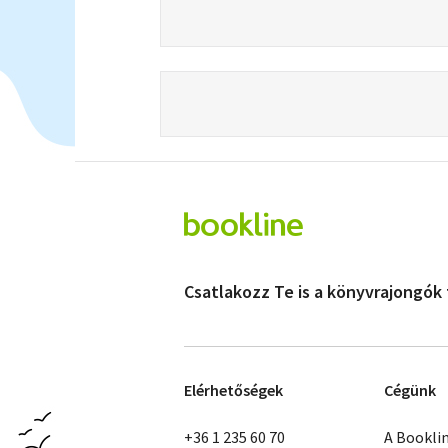
Csatlakozz Te is a könyvrajongók
Elérhetőségek
Cégünk
+36 1 235 60 70
A Bookli