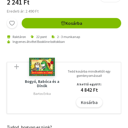
2 241 Ft
Eredeti ár: 2 490 Ft
Kosárba
Raktáron
22 pont
2 - 3 munkanap
Ingyenes átvétel Bookline boltokban
Tedd kosárba mindkettőt egy
gombnyomással!
Bogyó, Babóca és a
A kettő együtt:
Dínók
4 842 Ft
Bartos Erika
Kosárba
Tudod, hogyan eszünk?