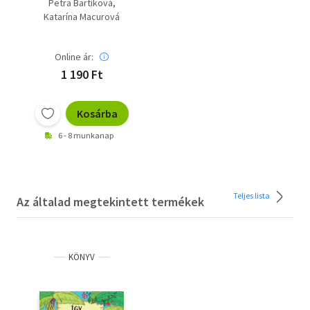
Petra Bartíková
Katarína Macurová
Online ár:
1 190 Ft
Kosárba
6 - 8 munkanap
Teljes lista
Az általad megtekintett termékek
KÖNYV