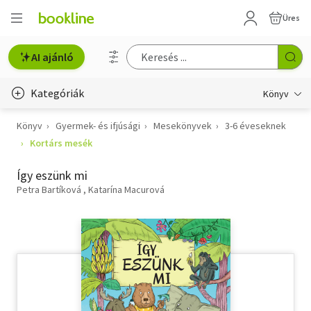
Üres
AI ajánló
Kategóriák
Könyv
Könyv
Gyermek- és ifjúsági
Mesekönyvek
3-6 éveseknek
Életmód, egészség
Kortárs mesék
Erotika
Így eszünk mi
Gyermek- és ifjúsági
Petra Bartíková
Katarína Macurová
Hobbi, szabadidő
Irodalom
Művészet
Szakkönyv