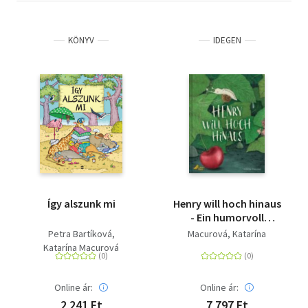
KÖNYV
IDEGEN
Így alszunk mi
Henry will hoch hinaus
- Ein humorvoll
inspirierendes
Petra Bartíková
Macurová, Katarína
Bilderbuch über
Katarína Macurová
Individualität und die
eigenen Stärken für
Kinder ab 4 Jahren
Online ár:
Online ár:
2 241 Ft
7 797 Ft