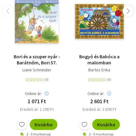
Bori és a szuper nyár -
Bogyó és Babóca a
Barátnőm, Bori 57.
malomban
Liane Schneider
Bartos Erika
Online ár:
Online ár:
1 071 Ft
2 601 Ft
Eredeti ár: 1 190 Ft
Eredeti ár: 2 890 Ft
Kosárba
Kosárba
2 - 3 munkanap
2 - 3 munkanap