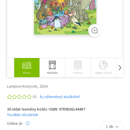
Szótár, nyelvkönyv
Tankönyv, segédkönyv
Társadalomtudomány
Természettudomány
Történelem
Vallás
Könyv
Antikvár
E-könyv
Idegen nyelvű
Hangos
Lampion Könyvek, 2024
Írj véleményt elsőként!
30 oldal･kemény kötés･ISBN:
9789636144487
További részletek
Online ár: