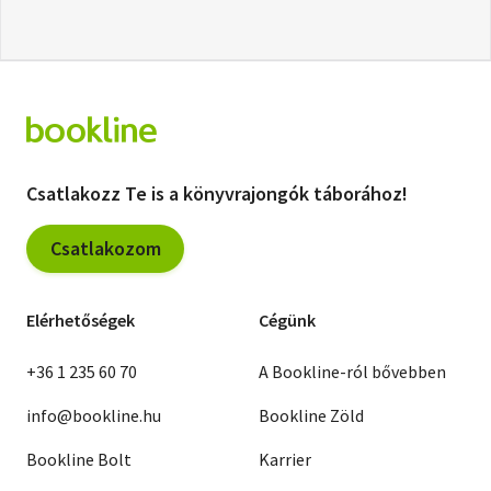
Csatlakozz Te is a könyvrajongók táborához!
Csatlakozom
Elérhetőségek
Cégünk
+36 1 235 60 70
A Bookline-ról bővebben
info@bookline.hu
Bookline Zöld
Bookline Bolt
Karrier