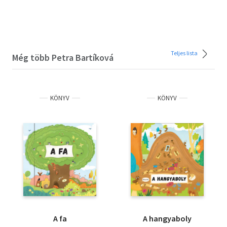
Teljes lista
Még több Petra Bartíková
KÖNYV
KÖNYV
A fa
A hangyaboly