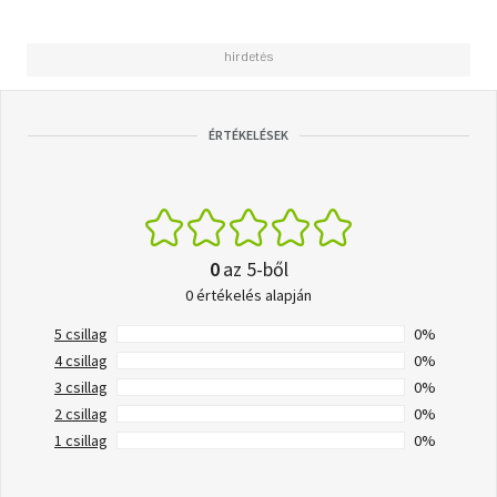
ÉRTÉKELÉSEK
0
az 5-ből
0 értékelés alapján
5 csillag
0%
4 csillag
0%
3 csillag
0%
2 csillag
0%
1 csillag
0%