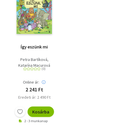
Így eszünk mi
Petra Bartíková
Katarína Macurová
Online ár:
2 241 Ft
Eredeti ár: 2 490 Ft
Kosárba
2 - 3 munkanap