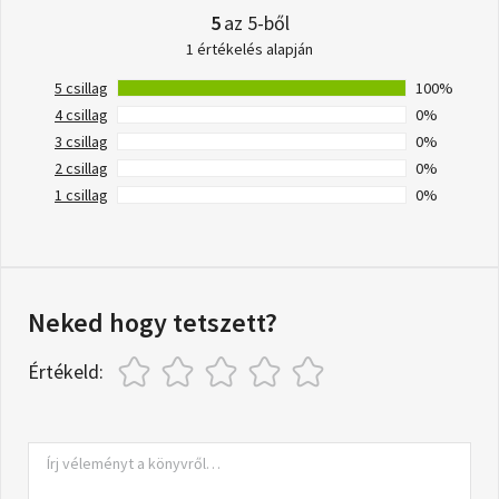
5
az 5-ből
1 értékelés alapján
5 csillag
100%
4 csillag
0%
3 csillag
0%
2 csillag
0%
1 csillag
0%
Neked hogy tetszett?
Értékeld: