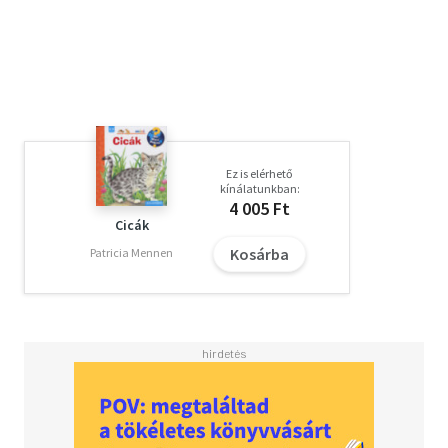
megtalálod? A hangyák igazi hősök. Elpusztítják a
kártevőket, szellőztetik a talajt, és óvják az erdő
egészségét. Gyere, ismerd meg őket!
Ez is elérhető
kínálatunkban:
4 005 Ft
Cicák
Kosárba
Patricia Mennen