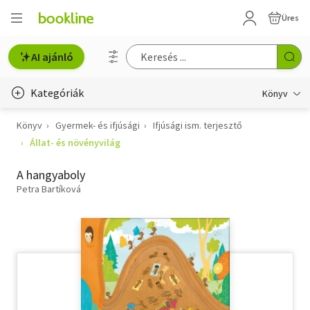
Üres
AI ajánló
Kategóriák
Könyv
Könyv
Gyermek- és ifjúsági
Ifjúsági ism. terjesztő
Életmód, egészség
Állat- és növényvilág
Erotika
A hangyaboly
Gyermek- és ifjúsági
Petra Bartíková
Hobbi, szabadidő
Irodalom
Művészet
Szakkönyv