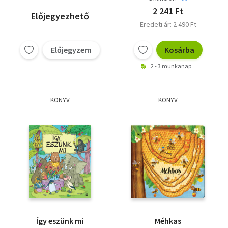
2 241 Ft
Előjegyezhető
Eredeti ár: 2 490 Ft
Előjegyzem
Kosárba
2 - 3 munkanap
KÖNYV
KÖNYV
Így eszünk mi
Méhkas