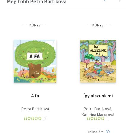
Még több Petra Bartíková
KÖNYV
KÖNYV
A fa
Így alszunk mi
Petra Bartíková
Petra Bartíková
Katarína Macurová
Online ár: