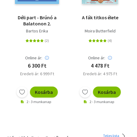
Déli part - Brúnó a
A fák titkos élete
Balatonon 2.
Bartos Erika
Moira Butterfield
Online ár:
Online ár:
6 300 Ft
4 478 Ft
Eredeti ár: 6 999 Ft
Eredeti ár: 4 975 Ft
Kosárba
Kosárba
2 - 3 munkanap
2 - 3 munkanap
Teljes lista