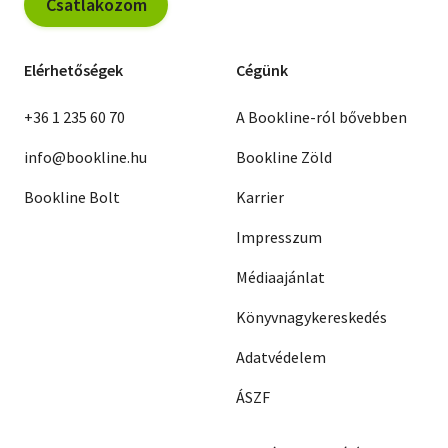
Csatlakozom
Elérhetőségek
Cégünk
+36 1 235 60 70
A Bookline-ról bővebben
info@bookline.hu
Bookline Zöld
Bookline Bolt
Karrier
Impresszum
Médiaajánlat
Könyvnagykereskedés
Adatvédelem
ÁSZF