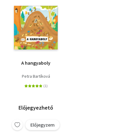
A hangyaboly
Petra Bartíková
Előjegyezhető
Előjegyzem