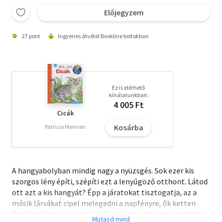
Előjegyzem
27 pont
Ingyenes átvétel Bookline boltokban
Ez is elérhető
kínálatunkban:
4 005 Ft
Cicák
Kosárba
Patricia Mennen
A hangyabolyban mindig nagy a nyüzsgés. Sok ezer kis
szorgos lény építi, szépíti ezt a lenyűgöző otthont. Látod
ott azt a kis hangyát? Épp a járatokat tisztogatja, az a
másik lárvákat cipel melegedni a napfényre, ők ketten
őrséget állnak, és a királynőnek is itt kell lennie valahol...