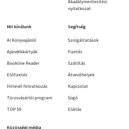
Akadálymentesítési
nyilatkozat
Mit kínálunk
Segítség
AI Könyvajánló
Szolgáltatások
Ajándékkártyák
Fizetés
Bookline Reader
Szállítás
Előfizetés
Átvevőhelyek
Hírlevél feliratkozás
Kapcsolat
Törzsvásárlói program
Súgó
TOP 50
Elállás
Közösségi média