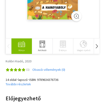
Szótár, nyelvkönyv
Tankönyv, segédkönyv
Társadalomtudomány
Természettudomány
Történelem
Könyv
Antikvár
E-könyv
Idegen nyelvű
Hangos
Vallás
Kolibri Kiadó, 2020
Olvasói vélemények (0)
14 oldal･lapozó･ISBN:
9789634376736
További részletek
Előjegyezhető