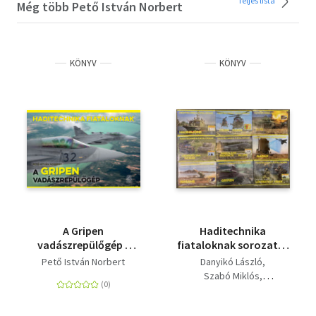
Teljes lista
Még több Pető István Norbert
KÖNYV
KÖNYV
A Gripen
Haditechnika
vadászrepülőgép -
fiataloknak sorozat (9
Haditechnika
kötet 📚)
Pető István Norbert
Danyikó László
Fiataloknak sorozat
Szabó Miklós
Nagy Róbert
Éless - Horváth - Nagy -