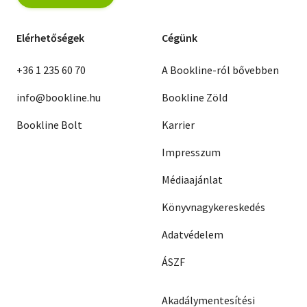
Elérhetőségek
Cégünk
+36 1 235 60 70
A Bookline-ról bővebben
info@bookline.hu
Bookline Zöld
Bookline Bolt
Karrier
Impresszum
Médiaajánlat
Könyvnagykereskedés
Adatvédelem
ÁSZF
Akadálymentesítési