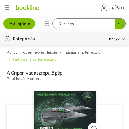
Üres
AI ajánló
Kategóriák
Könyv
Könyv
Gyermek- és ifjúsági
Ifjúsági ism. terjesztő
Életmód, egészség
Tudomány és természet
Erotika
A Gripen vadászrepülőgép
Gyermek- és ifjúsági
Pető István Norbert
Hobbi, szabadidő
Irodalom
Művészet
Szakkönyv