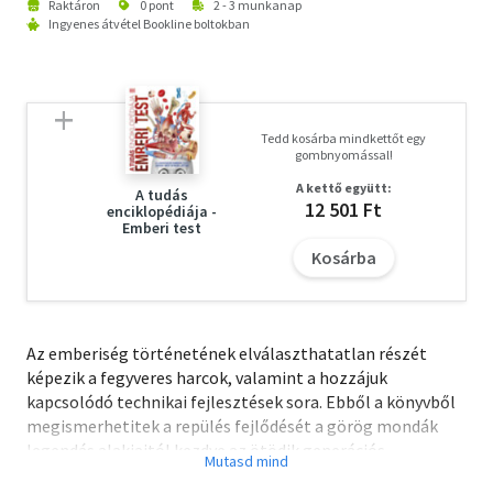
Raktáron
0 pont
2 - 3 munkanap
Ingyenes átvétel Bookline boltokban
Tedd kosárba mindkettőt egy
gombnyomással!
A kettő együtt:
A tudás
12 501 Ft
enciklopédiája -
Emberi test
Kosárba
Az emberiség történetének elválaszthatatlan részét
képezik a fegyveres harcok, valamint a hozzájuk
kapcsolódó technikai fejlesztések sora. Ebből a könyvből
megismerhetitek a repülés fejlődését a görög mondák
legendás alakjaitól kezdve az ötödik generációs
vadászgépek lenyűgöző világáig. Bepillantást nyerhettek