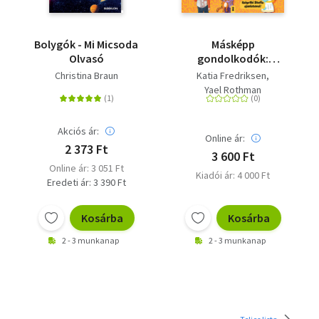
Bolygók - Mi Micsoda
Másképp
Olvasó
gondolkodók:
Autizmus
Christina Braun
Katia Fredriksen
Yael Rothman
Akciós ár:
Online ár:
2 373 Ft
3 600 Ft
Online ár: 3 051 Ft
Kiadói ár: 4 000 Ft
Eredeti ár: 3 390 Ft
Kosárba
Kosárba
2 - 3 munkanap
2 - 3 munkanap