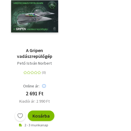
A Gripen
vadászrepülőgép
Pető István Norbert
Online ár:
2 691 Ft
Kiadói ár: 2 990 Ft
Kosárba
2 - 3 munkanap