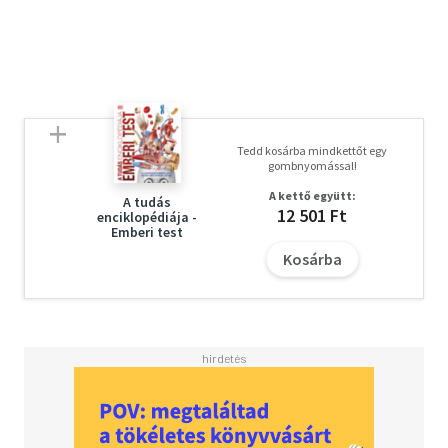
a Gripen fejlesztésének történetébe, működésébe,
felépítésébe és fegyverzetébe is.
Tedd kosárba mindkettőt egy
gombnyomással!
A kettő együtt:
A tudás
12 501 Ft
enciklopédiája -
Emberi test
Kosárba