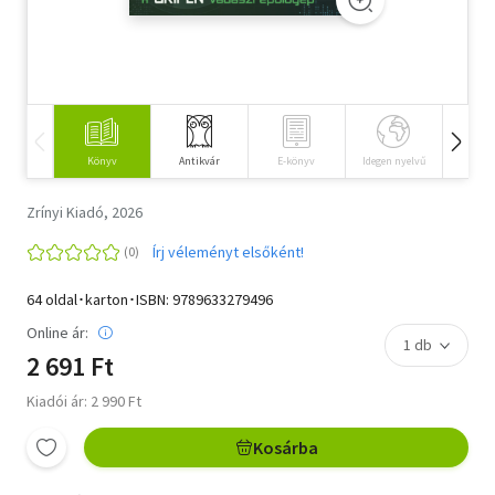
Szótár, nyelvkönyv
Tankönyv, segédkönyv
Társadalomtudomány
Könyv
Antikvár
E-könyv
Idegen nyelvű
Hangos
Természettudomány
Zrínyi Kiadó, 2026
Történelem
Írj véleményt elsőként!
Vallás
64 oldal･karton･ISBN:
9789633279496
Online ár:
2 691 Ft
Kiadói ár: 2 990 Ft
Kosárba