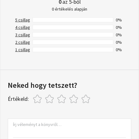
0
az 5-ből
0 értékelés alapján
5 csillag
0%
4 csillag
0%
3 csillag
0%
2 csillag
0%
1 csillag
0%
Neked hogy tetszett?
Értékeld: