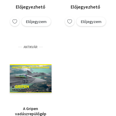
Tóth
Nagy László
Balajti István
Előjegyezhető
Előjegyezhető
Tömböl László
Juhancsik János
Előjegyzem
Előjegyzem
Pető István Norbert
Gyarmati Gábor
Dallos Péter
ANTIKVÁR
A Gripen
vadászrepülőgép