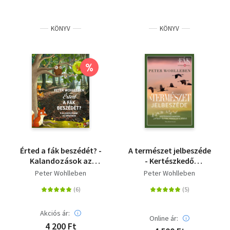
KÖNYV
KÖNYV
%
Érted a fák beszédét? -
A természet jelbeszéde
Kalandozások az
- Kertészkedő
erdőben
hangyák, "liftező"
Peter Wohlleben
Peter Wohlleben
ölyvek, virágillat és
jégeső
Akciós ár:
Online ár:
4 200 Ft