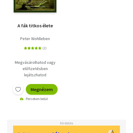
A fák titkos élete
Peter Wohlleben
Megvásárolhatod vagy
előfizetésben
lejátszhatod
Megnézem
Perceken belül