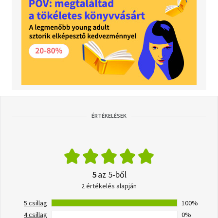
ÉRTÉKELÉSEK
5
az 5-ből
2 értékelés alapján
5 csillag
100%
4 csillag
0%