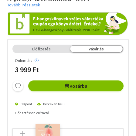
További részletek
Előfizetés
Vásárlás
Online ár:
3 999 Ft
Kosárba
39 pont
Perceken belül
Előfizetésben elérhető