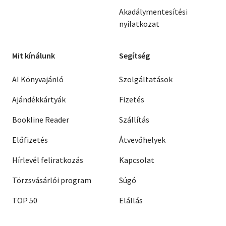
Akadálymentesítési
nyilatkozat
Mit kínálunk
Segítség
AI Könyvajánló
Szolgáltatások
Ajándékkártyák
Fizetés
Bookline Reader
Szállítás
Előfizetés
Átvevőhelyek
Hírlevél feliratkozás
Kapcsolat
Törzsvásárlói program
Súgó
TOP 50
Elállás