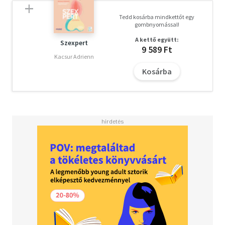
Olvasd el mások véleményét is!
Tedd kosárba mindkettőt egy
gombnyomással!
A kettő együtt:
Szexpert
9 589 Ft
Kacsur Adrienn
Kosárba