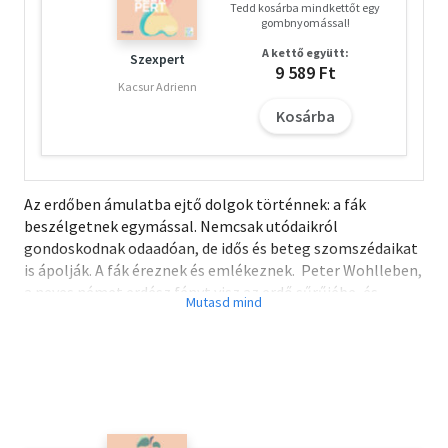
Tedd kosárba mindkettőt egy
gombnyomással!
A kettő együtt:
Szexpert
9 589 Ft
Kacsur Adrienn
Kosárba
Az erdőben ámulatba ejtő dolgok történnek: a fák
beszélgetnek egymással. Nemcsak utódaikról
gondoskodnak odaadóan, de idős és beteg szomszédaikat
is ápolják. A fák éreznek és emlékeznek. Peter Wohlleben,
a neves német erdész fényt visz az erdő sűrűjébe, és
bepillantást nyújt egy titokzatos világba. A fák eddig nem
is sejtett képességeiről írott lebilincselő tudományos
esszéiben a legújabb felfedezéseket éppúgy figyelembe
veszi, mint saját tapasztalatait és érzéseit. És az olvasó
nem győz álmélkodni a természet csodáin. Fordította:
Balázs István.