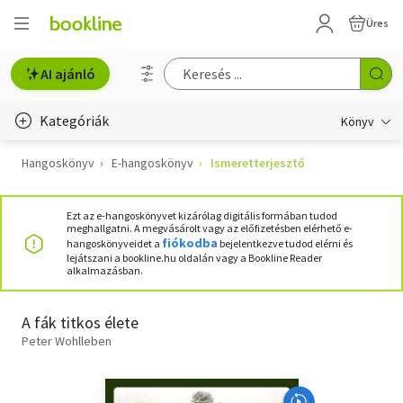
Üres
AI ajánló
Kategóriák
Könyv
Hangoskönyv
E-hangoskönyv
Ismeretterjesztő
Életmód, egészség
Erotika
Ezt az e-hangoskönyvet kizárólag digitális formában tudod
meghallgatni. A megvásárolt vagy az előfizetésben elérhető e-
Gyermek- és ifjúsági
fiókodba
hangoskönyveidet a
bejelentkezve tudod elérni és
lejátszani a bookline.hu oldalán vagy a Bookline Reader
alkalmazásban.
Hobbi, szabadidő
Irodalom
A fák titkos élete
Peter Wohlleben
Művészet
Szakkönyv