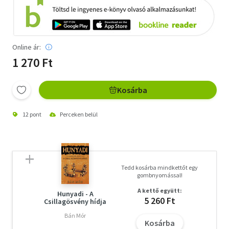
Online ár:
1 270 Ft
Kosárba
12 pont
Perceken belül
Tedd kosárba mindkettőt egy
gombnyomással!
A kettő együtt:
Hunyadi - A
5 260 Ft
Csillagösvény hídja
Bán Mór
Kosárba