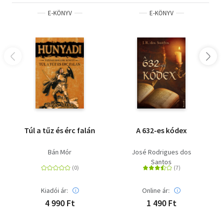
E-KÖNYV
E-KÖNYV
Túl a tűz és érc falán
A 632-es kódex
Bán Mór
José Rodrigues dos
Santos
Kiadói ár:
Online ár:
4 990 Ft
1 490 Ft