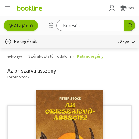
Üres
AI ajánló
Kategóriák
Könyv
e-könyv
Szórakoztató irodalom
Kalandregény
Életmód, egészség
Az orrszarvú asszony
Erotika
Peter Stock
Gyermek- és ifjúsági
Hobbi, szabadidő
Irodalom
Művészet
Szakkönyv