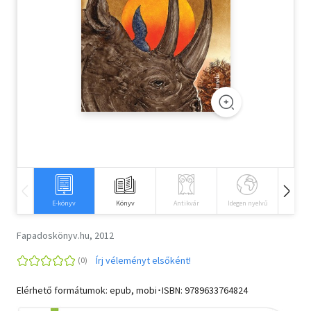
Szótár, nyelvkönyv
Tankönyv, segédkönyv
Társadalomtudomány
Természettudomány
Történelem
Vallás
E-könyv
Könyv
Antikvár
Idegen nyelvű
Hangos
Fapadoskönyv.hu, 2012
Írj véleményt elsőként!
Elérhető formátumok: epub, mobi･ISBN:
9789633764824