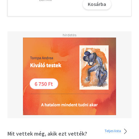
meg a wandoróbokat is, mert az ő emberei! Senki sem
Kosárba
kérdezte, miből jött rá erre. Három pócser a fegyvertelen
Yulura rohant, a ruhájuk alól előrántott bozótvágó késsel,
ketten pedig Bindura és Pelimbura vetették magukat. * Az
Orrszarvú-asszony néven ismert bandavezér áldozatai
között nem csak orrszarvúk és elefántok vannak, hanem
emberek is. Connor hadnagy és Yulu őrmester, a nairobi
rendőrség nyomozó-párosa, minden eszközt bevet a
kegyetlen Bibi Kifaru elfogása érdekében."
A letöltéssel kapcsolatos kérdésekre
itt
találhat választ.
Teljes lista
Mit vettek még, akik ezt vették?