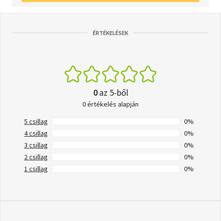
ÉRTÉKELÉSEK
0
az 5-ből
0 értékelés alapján
5 csillag
0%
4 csillag
0%
3 csillag
0%
2 csillag
0%
1 csillag
0%