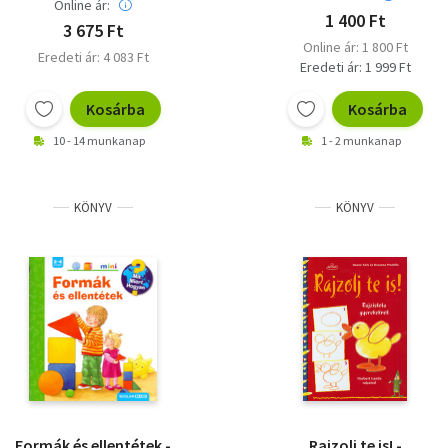
Online ár:
1 400 Ft
3 675 Ft
Online ár: 1 800 Ft
Eredeti ár: 4 083 Ft
Eredeti ár: 1 999 Ft
Kosárba
Kosárba
10 - 14 munkanap
1 - 2 munkanap
KÖNYV
KÖNYV
Formák és ellentétek -
Rajzolj te is! -