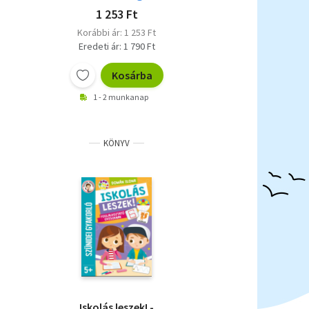
1 253 Ft
Korábbi ár: 1 253 Ft
Eredeti ár: 1 790 Ft
Kosárba
1 - 2 munkanap
KÖNYV
Iskolás leszek! -