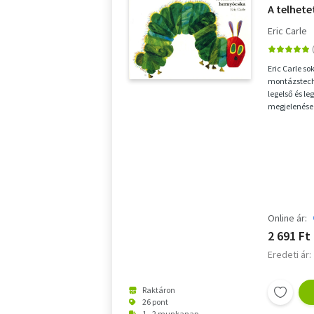
A telhet
Eric Carle
Eric Carle so
montázstech
legelső és le
megjelenése 
adtak el vilá
Online ár:
2 691 Ft
Eredeti ár:
Raktáron
26 pont
1 - 2 munkanap