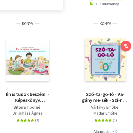
1 - 2 munkanap
KÖNYV
KÖNYV
%
Én is tudok beszélni -
Szó-ta-go-ló - Va-
Képeskönyv
gány me-sék - Szí-nez-
kisgyermekek beszéd-
he-tő raj-zok-kal
Bittera Tiborné
Várfalvy Emőke
és nyelvi
Dr. Juhász Ágnes
Madar Emőke
fejlesztéséhez
Akciós ár: