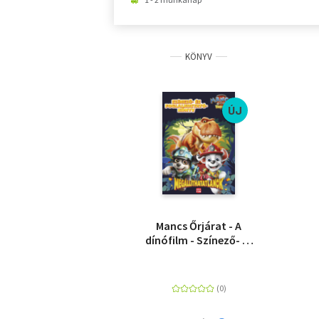
KÖNYV
ÚJ
Mancs Őrjárat - A
dínófilm - Színező- és
foglalkoztatókönyv -
Megállíthatatlanok