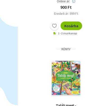
Online ár:
900 Ft
Eredeti ár: 999 Ft
Kosárba
1 - 2 munkanap
KÖNYV
Találj meg! -