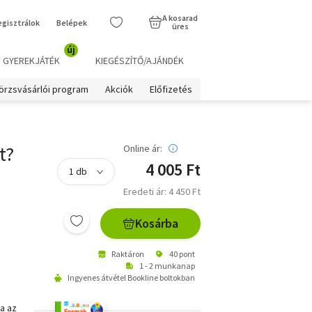
A kosarad
egisztrálok
Belépek
üres
új
GYEREKJÁTÉK
KIEGÉSZÍTŐ/AJÁNDÉK
örzsvásárlói program
Akciók
Előfizetés
t?
Online ár:
4 005 Ft
Eredeti ár: 4 450 Ft
Kosárba
Raktáron
40 pont
1 - 2 munkanap
Ingyenes átvétel Bookline boltokban
a az