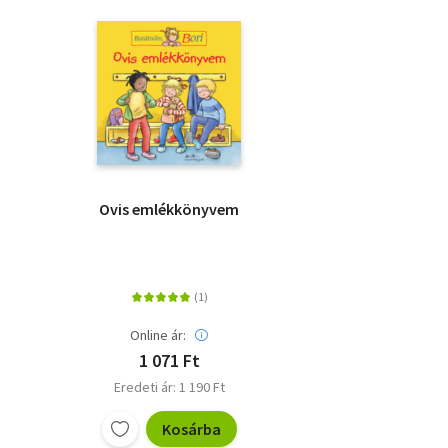
Ovis emlékkönyvem
Online ár:
1 071 Ft
Eredeti ár: 1 190 Ft
Kosárba