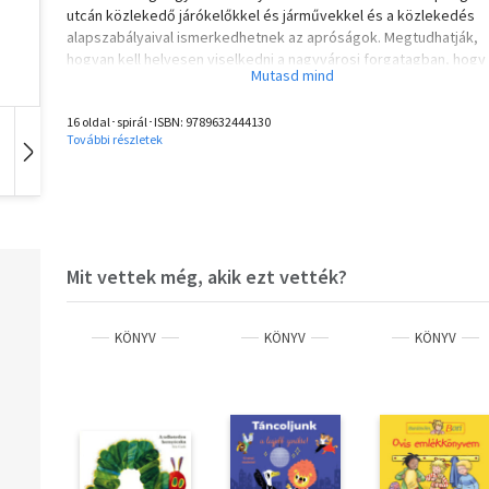
utcán közlekedő járókelőkkel és járművekkel és a közlekedés
alapszabályaival ismerkedhetnek az apróságok. Megtudhatják,
hogyan kell helyesen viselkedni a nagyvárosi forgatagban, hogy
mindenki biztonságosan célba érjen. A kötetből játékosan
megtanulják, hogyan működnek a közlekedési lámpák, mi az a
16 oldal･spirál･ISBN:
9789632444130
zebra, mire valók a fényvisszaverő csíkok és miért kell bukósis
További részletek
viselni a kerékpáron.
Hangoskönyv
Film
Zene
Olvasd el mások véleményét is!
Mit vettek még, akik ezt vették?
KÖNYV
KÖNYV
KÖNYV