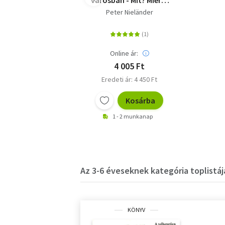
városban - Mit? Miért?
Hogyan? Kihajtható
Peter Nieländer
ablakokkal
Online ár:
4 005 Ft
Eredeti ár: 4 450 Ft
Kosárba
1 - 2 munkanap
Az 3-6 éveseknek kategória toplistáj
KÖNYV