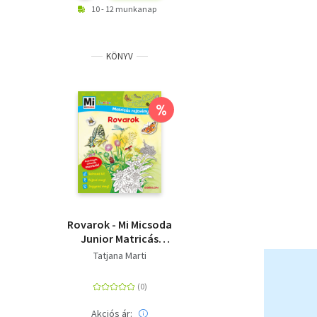
10 - 12 munkanap
KÖNYV
%
Rovarok - Mi Micsoda
Junior Matricás
rejtvényfüzet -
Tatjana Marti
Rejtvények, színezők,
matricák!
Akciós ár: