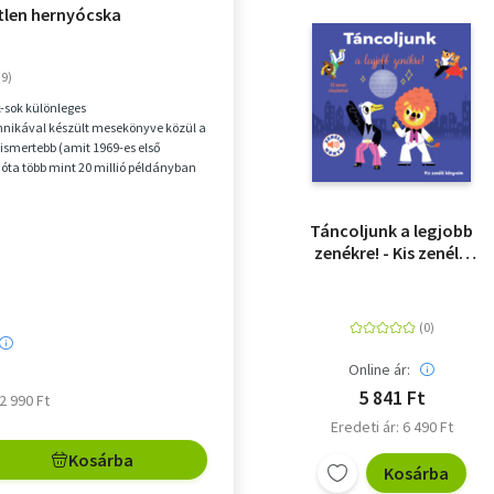
etlen hernyócska
k-sok különleges
nikával készült mesekönyve közül a
gismertebb (amit 1969-es első
óta több mint 20 millió példányban
gszerte) A telhete...
Táncoljunk a legjobb
zenékre! - Kis zenélő
könyveim
Online ár:
5 841 Ft
 2 990 Ft
Eredeti ár: 6 490 Ft
Kosárba
Kosárba