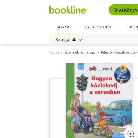
AI Könyv
KÖNYV
GYEREKKÖNYV
E-KÖN
Kategóriák
Könyv
Gyermek- és ifjúsági
Kifestők, foglalkoztatók