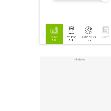
Könyv
Antikvár
Idegen nyelvű
E-könyv
1 db
2 db
1 db