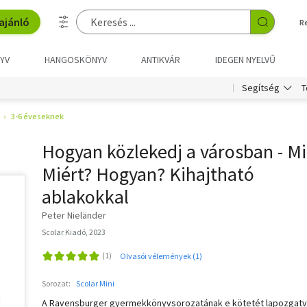
ajánló
R
YV
HANGOSKÖNYV
ANTIKVÁR
IDEGEN NYELVŰ
T
Segítség
3-6 éveseknek
Hogyan közlekedj a városban - Mi
Miért? Hogyan? Kihajtható
ablakokkal
Peter Nieländer
Scolar Kiadó, 2023
Olvasói vélemények (1)
Sorozat:
Scolar Mini
A Ravensburger gyermekkönyvsorozatának e kötetét lapozgatv