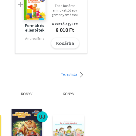
Tedd kosárba
mindkettőt egy
gombnyomással!
A kettő együtt:
Formák és
8 010 Ft
ellentétek
akot
Andrea Erne
Kosárba
Teljes lista
KÖNYV
KÖNYV
KÖNYV
%
ÚJ