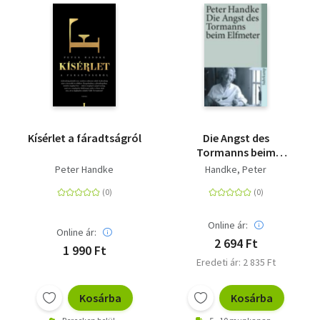
Kísérlet a fáradtságról
Die Angst des
Tormanns beim
Elfmeter
Peter Handke
Handke, Peter
Online ár:
Online ár:
2 694 Ft
1 990 Ft
Eredeti ár: 2 835 Ft
Kosárba
Kosárba