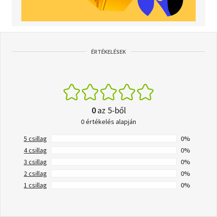
ÉRTÉKELÉSEK
0
az 5-ből
0 értékelés alapján
5 csillag
0%
4 csillag
0%
3 csillag
0%
2 csillag
0%
1 csillag
0%