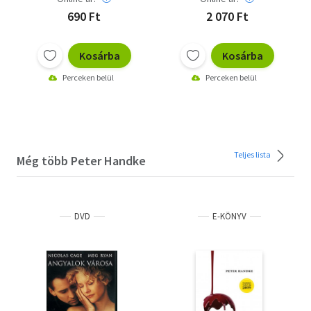
690 Ft
2 070 Ft
Kosárba
Kosárba
Perceken belül
Perceken belül
Teljes lista
Még több Peter Handke
DVD
E-KÖNYV