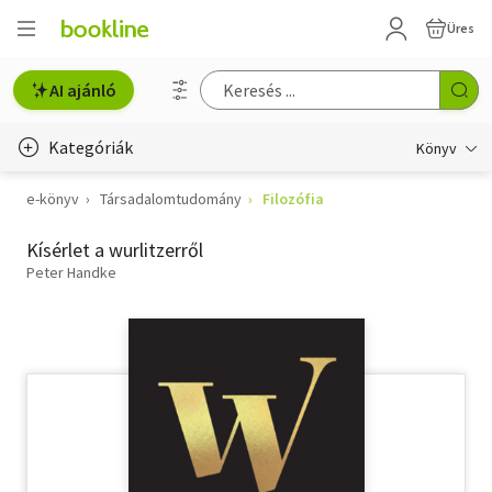
Üres
AI ajánló
Kategóriák
Könyv
e-könyv
Társadalomtudomány
Filozófia
Életmód, egészség
Kísérlet a wurlitzerről
Erotika
Peter Handke
Gyermek- és ifjúsági
Hobbi, szabadidő
Irodalom
Művészet
Szakkönyv