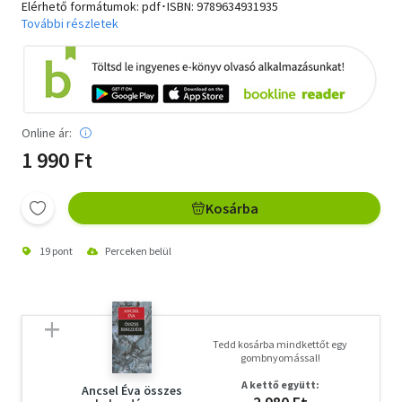
Elérhető formátumok: pdf･ISBN:
9789634931935
További részletek
Online ár:
1 990 Ft
Kosárba
19 pont
Perceken belül
Tedd kosárba mindkettőt egy
gombnyomással!
A kettő együtt:
Ancsel Éva összes