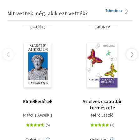
Teljes lista
Mit vettek még, akik ezt vették?
E-KÖNYV
E-KÖNYV
Elmélkedések
Az elvek csapodár
természete
Marcus Aurelius
Mérő László
Online ár:
Online ár: