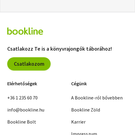
Csatlakozz Te is a könyvrajongók táborához!
Csatlakozom
Elérhetőségek
Cégünk
+36 1 235 60 70
A Bookline-ról bővebben
info@bookline.hu
Bookline Zöld
Bookline Bolt
Karrier
Impresszum