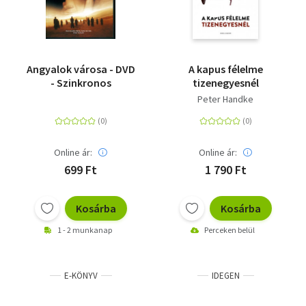
Angyalok városa - DVD
A kapus félelme
- Szinkronos
tizenegyesnél
Peter Handke
Online ár:
Online ár:
699 Ft
1 790 Ft
Kosárba
Kosárba
1 - 2 munkanap
Perceken belül
E-KÖNYV
IDEGEN