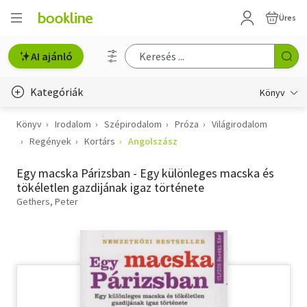
Üres
AI ajánló
Kategóriák
Könyv
Könyv
Irodalom
Szépirodalom
Próza
Világirodalom
Életmód, egészség
Regények
Kortárs
Angolszász
Erotika
Egy macska Párizsban - Egy különleges macska és
Gyermek- és ifjúsági
tökéletlen gazdijának igaz története
Gethers, Peter
Hobbi, szabadidő
Irodalom
Művészet
Szakkönyv