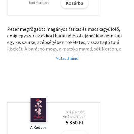
Kosárba
Toni Morrison
Peter megrögzött magányos farkas és macskagyűlölő,
amíg egyszer az akkori barátnőjétől ajándékba nem kap
egy kis szürke, szépségében tökéletes, visszahajló fülű
kiscicát. A barátnő megy, a macska marad, sőt Norton, a
cica és Peter elválaszthatatlanok lesznek.
Norton, aki mellette kocog az utcán, külön széken ül az
éttermekben vagy Peter ölében tanyázik a hosszú
repülőutakon, megkerülhetetlen társ lesz, és Peter többé
nem magányos farkas. Kérdés, hogy miután megtanulja,
hogy szeresse a macskáját, megtanulja-e azt is, hogy
szeressen egy másik embert?
Ez is elérhető
Vicces, megható és igaz történet, hűségről és
kínálatunkban:
barátságról, és egy különleges macskáról
5 850 Ft
A Kedves