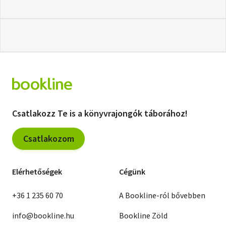
Csatlakozz Te is a könyvrajongók táborához!
Csatlakozom
Elérhetőségek
Cégünk
+36 1 235 60 70
A Bookline-ról bővebben
info@bookline.hu
Bookline Zöld