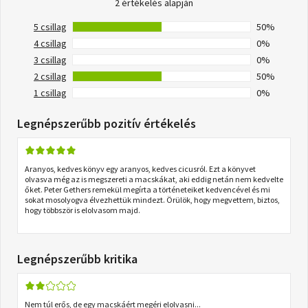
2 értékelés alapján
5 csillag
50%
4 csillag
0%
3 csillag
0%
2 csillag
50%
1 csillag
0%
Legnépszerűbb pozitív értékelés
Aranyos, kedves könyv egy aranyos, kedves cicusról. Ezt a könyvet
olvasva még az is megszereti a macskákat, aki eddig netán nem kedvelte
őket. Peter Gethers remekül megírta a történeteiket kedvencével és mi
sokat mosolyogva élvezhettük mindezt. Örülök, hogy megvettem, biztos,
hogy többször is elolvasom majd.
Legnépszerűbb kritika
Nem túl erős, de egy macskáért megéri elolvasni...