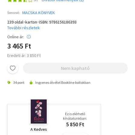
MACSKA KÖNYVEK
Sorozat:
239 oldal･karton･ISBN:
9786156186393
További részletek
Online ár:
3 465 Ft
Eredeti ár: 3 850 Ft
Nem kapható
34 pont
Ingyenes átvétel Bookline boltokban
Ez is elérhető
kínálatunkban:
5 850 Ft
A Kedves