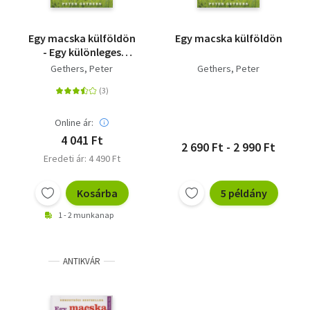
Egy macska külföldön
Egy macska külföldön
- Egy különleges
macska, aki
Gethers, Peter
Gethers, Peter
megtanította a
gazdiját, hogyan
élvezze az életet
Online ár:
4 041 Ft
2 690 Ft - 2 990 Ft
Eredeti ár: 4 490 Ft
Kosárba
5 példány
1 - 2 munkanap
ANTIKVÁR