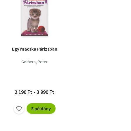
Egy macska Párizsban
Gethers, Peter
2 190 Ft - 3 990 Ft
5 példány