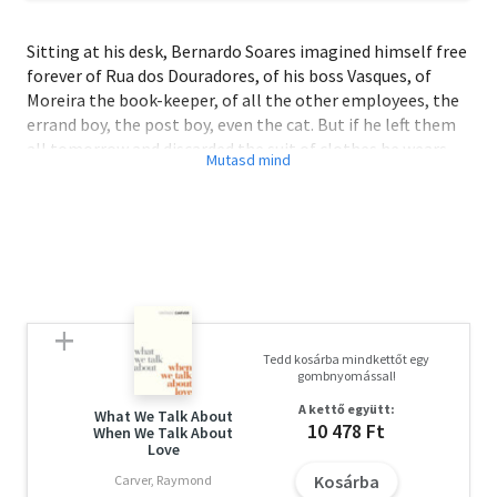
Sitting at his desk, Bernardo Soares imagined himself free
forever of Rua dos Douradores, of his boss Vasques, of
Moreira the book-keeper, of all the other employees, the
errand boy, the post boy, even the cat. But if he left them
all tomorrow and discarded the suit of clothes he wears,
what else would he do? Because he would have to do
something. And what suit would he wear? Because he
would have to wear another suit. <BR><BR>A self-
deprecating reflection on the sheer distance between the
loftiness of his feelings and the humdrum reality of his
life, The Book of Disquiet is a classic of existentialist
literature.
Tedd kosárba mindkettőt egy
gombnyomással!
A kettő együtt:
What We Talk About
10 478 Ft
When We Talk About
Love
Kosárba
Carver, Raymond