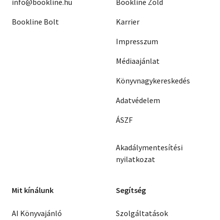
info@bookline.hu
Bookline Zöld
Bookline Bolt
Karrier
Impresszum
Médiaajánlat
Könyvnagykereskedés
Adatvédelem
ÁSZF
Akadálymentesítési
nyilatkozat
Mit kínálunk
Segítség
AI Könyvajánló
Szolgáltatások