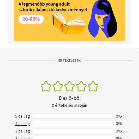
ÉRTÉKELÉSEK
0
az 5-ből
0 értékelés alapján
5 csillag
0%
4 csillag
0%
3 csillag
0%
2 csillag
0%