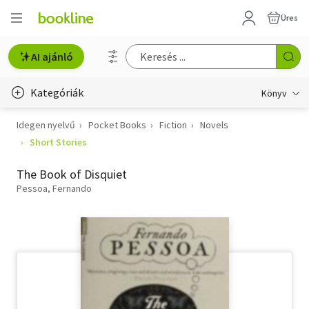
Üres
AI ajánló
Kategóriák
Könyv
Idegen nyelvű
Pocket Books
Fiction
Novels
Életmód, egészség
Short Stories
Erotika
The Book of Disquiet
Gyermek- és ifjúsági
Pessoa, Fernando
Hobbi, szabadidő
Irodalom
Művészet
Szakkönyv