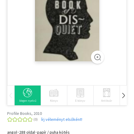
Szótár, nyelvkönyv
Tankönyv, segédkönyv
Társadalomtudomány
Természettudomány
Történelem
Vallás
Idegen nyelvű
Könyv
E-könyv
Antikvár
Hangos
Profile Books, 2010
Írj véleményt elsőként!
angol･288 oldal･papír / puha kötés