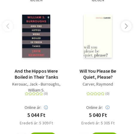
And the Hippos Were
Will You Please Be
Boiled in Their Tanks
Quiet, Please?
Kerouac, Jack - Burroughs,
Carver, Raymond
William S.
Online ár:
Online ár:
5 044 Ft
5 040 Ft
Eredeti ár: 5 309 Ft
Eredeti ár: 5 305 Ft