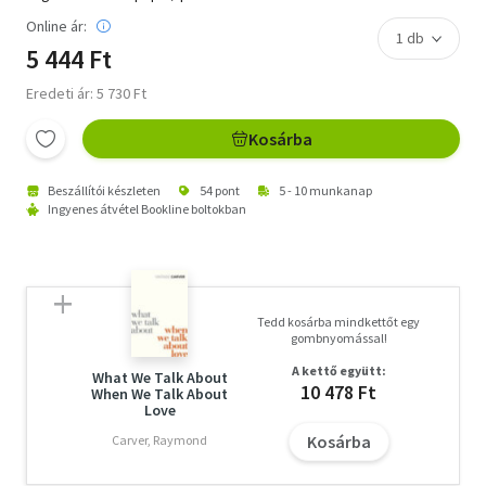
Online ár:
5 444 Ft
Eredeti ár: 5 730 Ft
Kosárba
Beszállítói készleten
54 pont
5 - 10 munkanap
Ingyenes átvétel Bookline boltokban
Tedd kosárba mindkettőt egy
gombnyomással!
A kettő együtt:
What We Talk About
10 478 Ft
When We Talk About
Love
Kosárba
Carver, Raymond