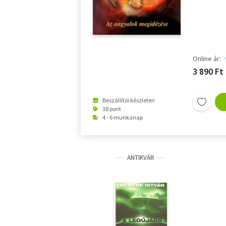
Online ár:
3 890 Ft
Beszállítói készleten
38 pont
4 - 6 munkanap
ANTIKVÁR