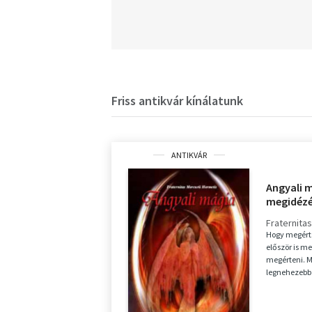
Friss antikvár kínálatunk
ANTIKVÁR
Angyali 
megidéz
Fraternita
Hogy megérts
először is m
megérteni. M
legnehezebb 
szó csak leír