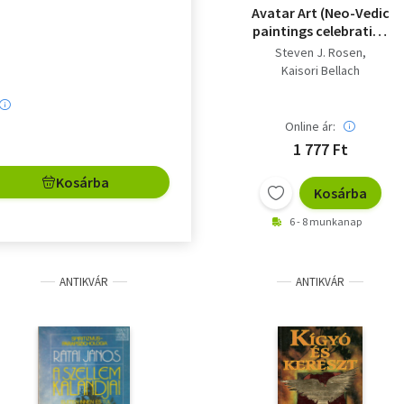
Avatar Art (Neo-Vedic
paintings celebrating
life)
Steven J. Rosen
Kaisori Bellach
Online ár:
1 777 Ft
Kosárba
Kosárba
6 - 8 munkanap
ANTIKVÁR
ANTIKVÁR