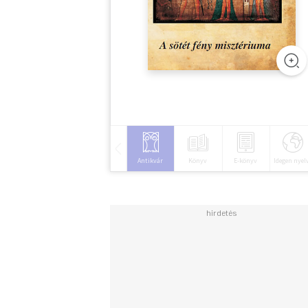
Antikvár
Könyv
E-könyv
Idegen nyel