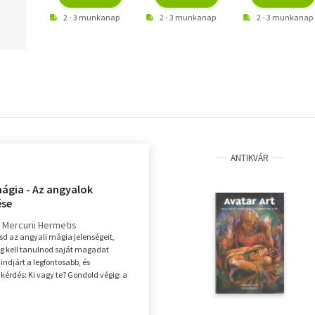
2 - 3 munkanap
2 - 3 munkanap
2 - 3 munkanap
ANTIKVÁR
mágia - Az angyalok
ése
s Mercurii Hermetis
d az angyali mágia jelenségeit,
eg kell tanulnod saját magadat
indjárt a legfontosabb, és
kérdés: Ki vagy te? Gondold végig: a
ás, nem m...