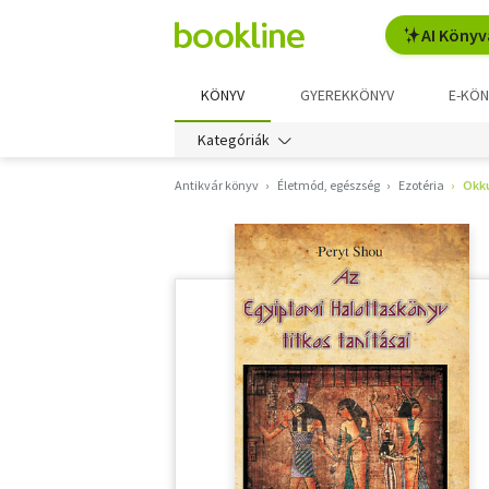
AI Könyv
KÖNYV
GYEREKKÖNYV
E-KÖN
Kategóriák
Antikvár könyv
Életmód, egészség
Ezotéria
Okku