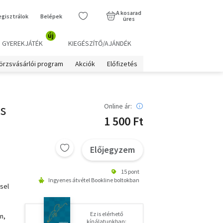
A kosarad
egisztrálok
Belépek
üres
új
GYEREKJÁTÉK
KIEGÉSZÍTŐ/AJÁNDÉK
örzsvásárlói program
Akciók
Előfizetés
s
Online ár:
1 500 Ft
Előjegyzem
15 pont
Ingyenes átvétel Bookline boltokban
sel
Ez is elérhető
n,
kínálatunkban: