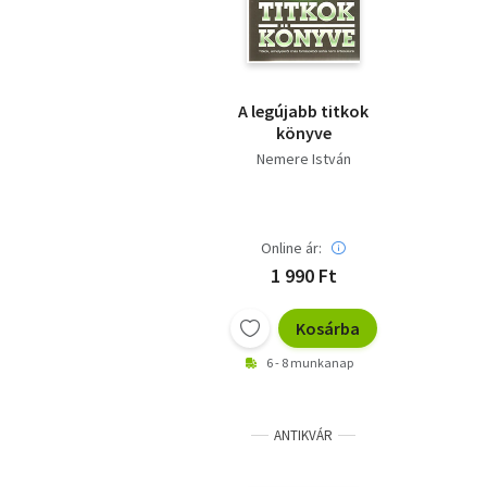
A legújabb titkok
könyve
Nemere István
Online ár:
1 990 Ft
Kosárba
6 - 8 munkanap
ANTIKVÁR