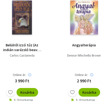
Belülről izzó tűz (Az
Angyalterápia
indián varázsló beavat
a látás rejtelmeibe)
Carlos Castaneda
Denise Whichello Brown
Online ár:
Online ár:
3 990 Ft
2 990 Ft
Kosárba
Kosárba
6 - 8 munkanap
6 - 8 munkanap