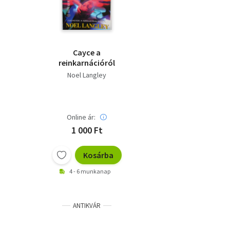
Cayce a
reinkarnációról
Noel Langley
Online ár:
1 000 Ft
Kosárba
4 - 6 munkanap
ANTIKVÁR