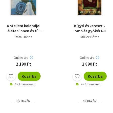
A szellem kalandjai
Kígyó és kereszt -
életen innen és túl
Lomb és gyökér I-II.
Konyhamágia - A
Rátai János
Müller Péter
dogmatikus
demagógia
útmutatása szerint
Online ár:
Online ár:
2 190 Ft
2 890 Ft
Kosárba
Kosárba
6 - 8 munkanap
4 - 6 munkanap
ANTIKVÁR
ANTIKVÁR