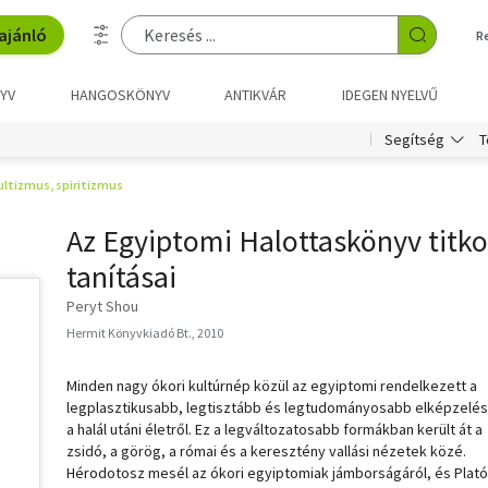
ajánló
R
YV
HANGOSKÖNYV
ANTIKVÁR
IDEGEN NYELVŰ
T
Segítség
ltizmus, spiritizmus
Az Egyiptomi Halottaskönyv titko
tanításai
Peryt Shou
Hermit Könyvkiadó Bt., 2010
Minden nagy ókori kultúrnép közül az egyiptomi rendelkezett a
legplasztikusabb, legtisztább és legtudományosabb elképzelés
a halál utáni életről. Ez a legváltozatosabb formákban került át a
zsidó, a görög, a római és a keresztény vallási nézetek közé.
Hérodotosz mesél az ókori egyiptomiak jámborságáról, és Plató