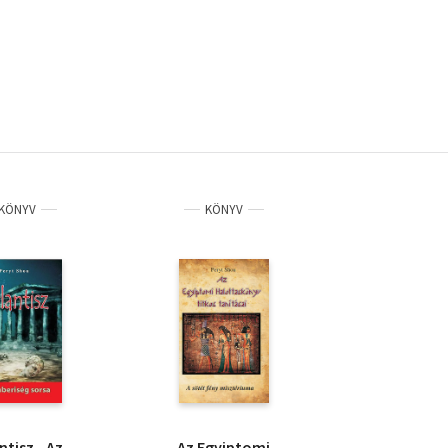
KÖNYV
KÖNYV
ntisz - Az
Az Egyiptomi