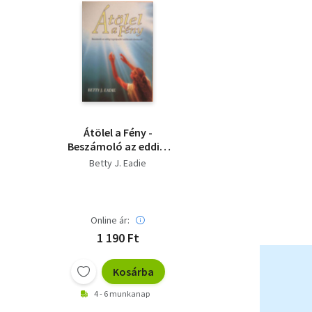
Átölel a Fény -
Beszámoló az eddigi
legteljesebb
Betty J. Eadie
halálközeli élményről
Online ár:
1 190 Ft
Kosárba
4 - 6 munkanap