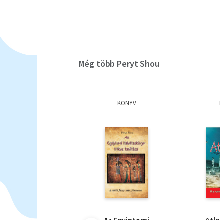
Még több Peryt Shou
KÖNYV
Az Egyiptomi
Atla