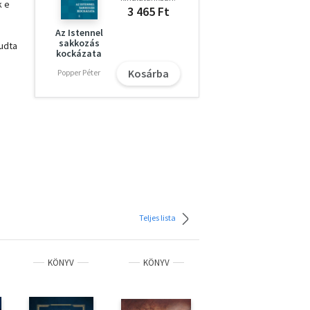
k e
3 465 Ft
Az Istennel
sakkozás
udta
kockázata
Kosárba
Popper Péter
ai
Teljes lista
,
KÖNYV
KÖNYV
KÖNYV
let a