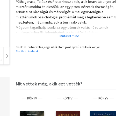
Püthagorasz, Tálész és Plutarkhosz azok, akik beavatást nyerte
misztériumokba és dicsőítik az egyiptomi nézetek tisztaságát,
erkölcsi szilárdságát és mélységét. A mai egyiptológia e
misztériumok pszichológiai problémáit még a legkevésbé sem t
megfejteni, még mindig sok a tennivaló velük.
Mégsem tagadhatja senki az egyiptomiak vallás nézeteinek
hatalmas kulturális jelentőségét az ókori fejlődésben.
Természetesen az egyiptomiak lelkialkatának egyedisége és
visszafogott szigorúsága, gondolkodásuk már-már merev és
96 oldal･puhatáblás, ragasztókötött･jó állapotú antikvár könyv
formális zártsága több lelkes úttörőt is zavarba ejtett és
További részletek
visszafordulásra késztetett. Így az egyiptomi szellemi élet
kutatásainak eredménye ma még csekély, és többek között
vű
Hangoskönyv
Film
Zene
pszichológiai és ezoterikus előismereteket is feltételez. Az indi
ezotéria tanulmányozása így szükségszerűen megelőzte az
egyiptomi kozmológia és a titkos tanítások kutatását.
Mit vettek még, akik ezt vették?
Nagyon kevés dolog nyilvánvaló az első pillantásra az ilyen
tanításoknál. A szakrális szövegeknek a pusztán racionális
értelmezése hiábavaló. Akár az írásuk, a gondolkodásuk is tömör
KÖNYV
KÖNYV
KÖNYV
sokrétű és rejtvényekkel teli. Ez a kevés forma olyan átfogó és
mély, hogy ezoterikus tudás nélkül megfejthetetlen. Az evilági é
beavatott egyiptomiak számára szinte teljesen a túlvilági élet
keretei közé volt szorítva.