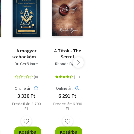
k,
lett.
ze
A magyar
A Titok - The
Az élet
szabadkőművesség
Secret
virágának ősi
története
titka I-II.
Dr. Gerő Imre
Rhonda Byrne
Drunvalo
én”-
kötet
Melchizedek
Online ár:
Online ár:
Online ár:
3 330 Ft
6 291 Ft
6 291 Ft
Eredeti ár: 3 700
Eredeti ár: 6 990
Eredeti ár: 6 990
Ft
Ft
Ft
Kosárba
Kosárba
Kosárba