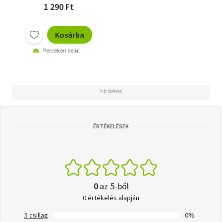
1 290 Ft
Kosárba
Perceken belül
ÉRTÉKELÉSEK
0
az 5-ből
0 értékelés alapján
5 csillag
0%