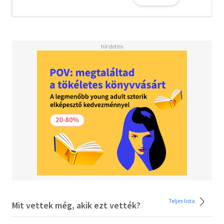
szőtt fátyola mögött mindenki meglátta és megérezte a
valóságban is megtörtént tragédiát. És, amikor akadtak
kritikusok, akik a francia embertelenségek védelmére
keltek, illetőleg túlzásnak, ferdítésnek akarták
bélyegezni az idegenlégió vasfegyelmével visszaélő
altisztek haj-meresztő zsarnokságát: - az angol őrnagy
nyugodt méltósággal felelt meg nekik, előállván a
nevekkel, a hiteles adatokkal és élőegyének
tanúságtételével, ami lerontott minden kritikát A „Kék
Csillag" - melynek eredeti, angol címe „Beau Geste" -
páratlan szenzációja az utolsó évtized irodalmának.
Kolosszális sikere viharként rohant végig a
földkerekségen és megjelenésének napjától kezdve,
szinte szabályos időközökben érte egyik kiadása másikat
A romantikus-kalandos regényeknek ez a klasszikus
remeke megrázta a Hármas Királyság világirodalmát,
majd végigizgatta az európai kontinenst és Amerikát,
ahol, egyetlen egy évben 19 új kiadást adtak el belőle,
több, mint félmilliós példány-számban! A rádió szétvitte
Teljes lista
Mit vettek még, akik ezt vették?
hírét a gyarmatokba és Londontól San-Franciscóig,
Páristól Tokióig, Bombaytól New Yorkig, Berlintől