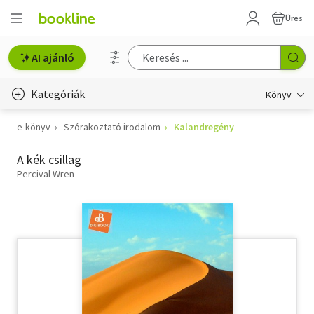
Üres
AI ajánló
Kategóriák
Könyv
e-könyv
Szórakoztató irodalom
Kalandregény
Életmód, egészség
A kék csillag
Erotika
Percival Wren
Gyermek- és ifjúsági
Hobbi, szabadidő
Irodalom
Művészet
Szakkönyv