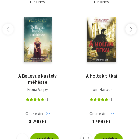
E-KÖNYV
E-KÖNYV
Melbourne-ig épp oly izgatottan beszéltek róla, mint a
Csendes-óceán legtávolabb eső szigetein. Természetesen
filmre is fölvették a regényt: s a „Halállégió"-nak
vászonra vetített izgalmas epizódjai szintén diadalmasan
járták be az egész világot - írta egykori fordítója, Zigány
Árpád erről a ma, megjelenését követő sok évtized
távlatában is lebilincselő tény- és kalandregényről.
A letöltéssel kapcsolatos kérdésekre
itt
találhat választ.
A Bellevue kastély
A holtak titkai
méhésze
Fiona Valpy
Tom Harper
Online ár:
Online ár:
4 290 Ft
1 990 Ft
Kosárba
Kosárba