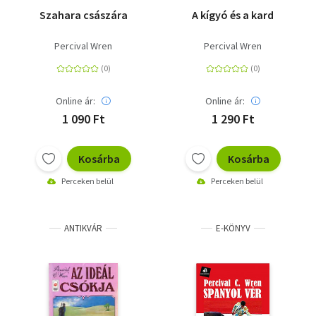
Szahara császára
A kígyó és a kard
Percival Wren
Percival Wren
Online ár:
Online ár:
1 090 Ft
1 290 Ft
Kosárba
Kosárba
Perceken belül
Perceken belül
ANTIKVÁR
E-KÖNYV