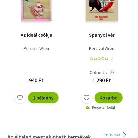
Az ideál csókja
Spanyol vér
Percival Wren
Percival Wren
Online ár:
940 Ft
1 290 Ft
2 példány
Kosárba
Perceken belül
Teljes lista
Az általad megtekintett termékek