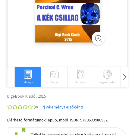
Szótár, nyelvkönyv
Tankönyv, segédkönyv
Társadalomtudomány
Természettudomány
Történelem
Vallás
E-könyv
Könyv
Antikvár
Idegen nyelvű
Hangos
Digi-Book Kiadó, 2015
Írj véleményt elsőként!
Elérhető formátumok: epub, mobi･ISBN:
9789633980552