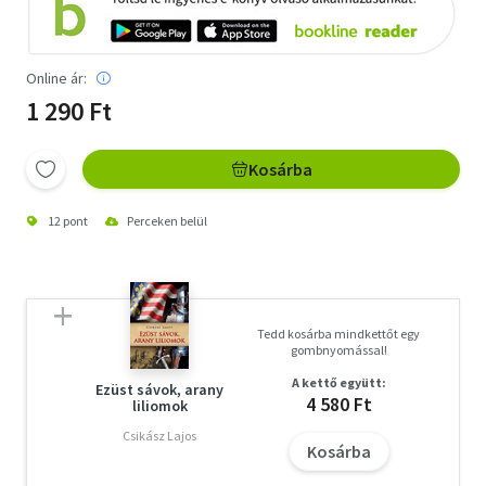
Online ár:
1 290 Ft
Kosárba
12 pont
Perceken belül
Tedd kosárba mindkettőt egy
gombnyomással!
A kettő együtt:
Ezüst sávok, arany
4 580 Ft
liliomok
Csikász Lajos
Kosárba