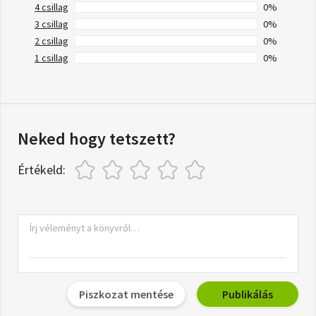
4 csillag
0%
3 csillag
0%
2 csillag
0%
1 csillag
0%
Neked hogy tetszett?
Értékeld:
Piszkozat mentése
Publikálás