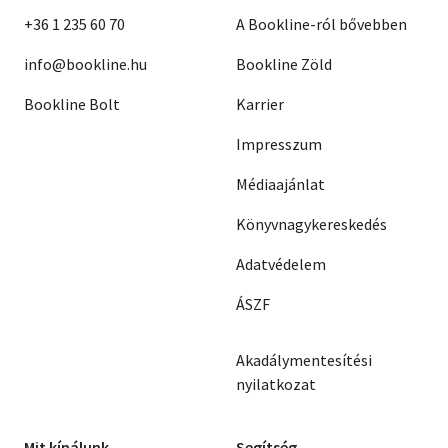
+36 1 235 60 70
A Bookline-ról bővebben
info@bookline.hu
Bookline Zöld
Bookline Bolt
Karrier
Impresszum
Médiaajánlat
Könyvnagykereskedés
Adatvédelem
ÁSZF
Akadálymentesítési
nyilatkozat
Mit kínálunk
Segítség