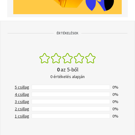
ÉRTÉKELÉSEK
0
az 5-ből
0 értékelés alapján
5 csillag
0%
4 csillag
0%
3 csillag
0%
2 csillag
0%
1 csillag
0%