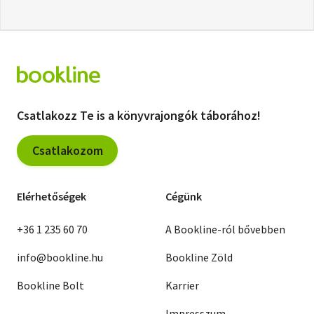
Csatlakozz Te is a könyvrajongók táborához!
Csatlakozom
Elérhetőségek
Cégünk
+36 1 235 60 70
A Bookline-ról bővebben
info@bookline.hu
Bookline Zöld
Bookline Bolt
Karrier
Impresszum