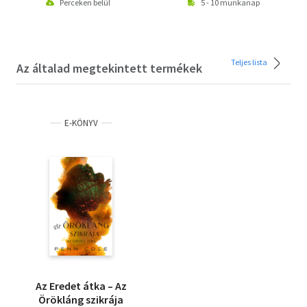
Perceken belül
5 - 10 munkanap
Teljes lista
Az általad megtekintett termékek
E-KÖNYV
Az Eredet átka – Az
Örökláng szikrája