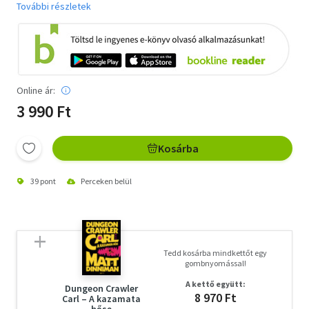
További részletek
Online ár:
3 990 Ft
Kosárba
39 pont
Perceken belül
Tedd kosárba mindkettőt egy
gombnyomással!
A kettő együtt:
Dungeon Crawler
8 970 Ft
Carl – A kazamata