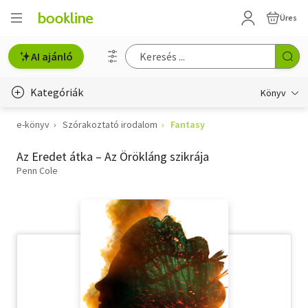
Üres
AI ajánló
Kategóriák
Könyv
e-könyv
Szórakoztató irodalom
Fantasy
Életmód, egészség
Az Eredet átka – Az Örökláng szikrája
Erotika
Penn Cole
Gyermek- és ifjúsági
Hobbi, szabadidő
Irodalom
Művészet
Szakkönyv