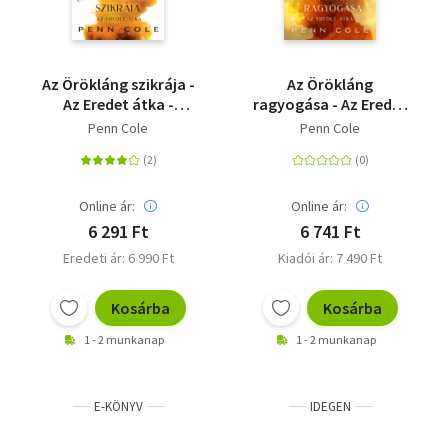
Az Örökláng szikrája -
Az Örökláng
Az Eredet átka -
ragyogása - Az Eredet
(Különleges kiadás)
átka - (Különleges
Penn Cole
Penn Cole
kiadás)
Online ár:
Online ár:
6 291 Ft
6 741 Ft
Eredeti ár: 6 990 Ft
Kiadói ár: 7 490 Ft
Kosárba
Kosárba
1 - 2 munkanap
1 - 2 munkanap
E-KÖNYV
IDEGEN