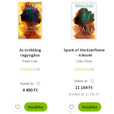
Az örökláng
Spark of the Everflame
ragyogása
- A Novel
Penn Cole
Cole, Penn
Online ár:
Kiadói ár:
11 164 Ft
4 490 Ft
Eredeti ár: 11 751 Ft
Kosárba
Kosárba