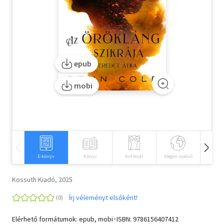
Szótár, nyelvkönyv
Tankönyv, segédkönyv
Társadalomtudomány
epub
Természettudomány
mobi
Történelem
Vallás
E-könyv
Könyv
Antikvár
Idegen nyelvű
Hangos
Kossuth Kiadó, 2025
Írj véleményt elsőként!
Elérhető formátumok: epub, mobi･ISBN:
9786156407412