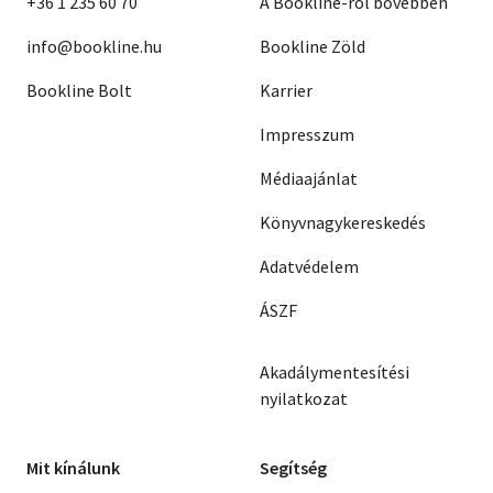
+36 1 235 60 70
A Bookline-ról bővebben
info@bookline.hu
Bookline Zöld
Bookline Bolt
Karrier
Impresszum
Médiaajánlat
Könyvnagykereskedés
Adatvédelem
ÁSZF
Akadálymentesítési
nyilatkozat
Mit kínálunk
Segítség