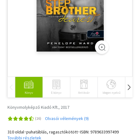
Szótár, nyelvkönyv
Tankönyv, segédkönyv
Társadalomtudomány
Természettudomány
Történelem
Vallás
Könyv
E-könyv
Antikvár
Idegen nyelvű
Hangos
Könyvmolyképző Kiadó Kft., 2017
Olvasói vélemények (9)
310 oldal･puhatáblás, ragasztókötött･ISBN:
9789633997499
További részletek