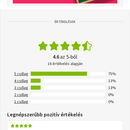
ÉRTÉKELÉSEK
4.6
az 5-ből
16 értékelés alapján
5 csillag
75%
4 csillag
13%
3 csillag
13%
2 csillag
0%
1 csillag
0%
Legnépszerűbb pozitív értékelés