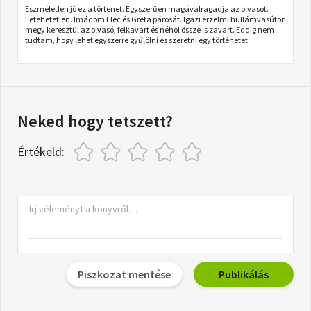
Eszméletlen jó ez a törtenet. Egyszerűen magávalragadja az olvasót.
Letehetetlen. Imádom Elec és Greta párosát. Igazi érzelmi hullámvasúton
megy keresztül az olvasó, felkavart és néhol össze is zavart. Eddig nem
tudtam, hogy lehet egyszerre gyűlölni és szeretni egy történetet.
Neked hogy tetszett?
Értékeld:
Piszkozat mentése
Publikálás