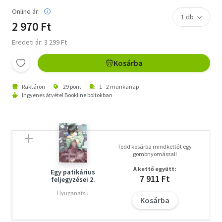
Online ár:
2 970 Ft
Eredeti ár: 3 299 Ft
Kosárba
Raktáron
29 pont
1 - 2 munkanap
Ingyenes átvétel Bookline boltokban
Tedd kosárba mindkettőt egy
gombnyomással!
A kettő együtt:
Egy patikárius
7 911 Ft
feljegyzései 2.
Hyuganatsu
Kosárba