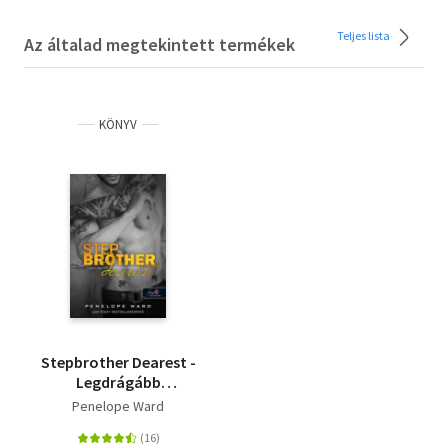
Teljes lista
Az általad megtekintett termékek
KÖNYV
Stepbrother Dearest -
Legdrágább
mostohabátyám
Penelope Ward