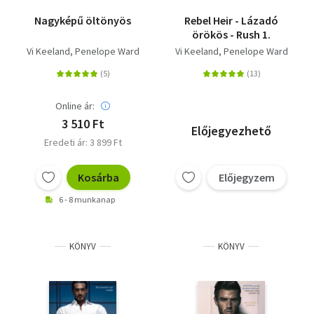
Nagyképű öltönyös
Rebel Heir - Lázadó
örökös - Rush 1.
Vi Keeland
Penelope Ward
Vi Keeland
Penelope Ward
Online ár:
3 510 Ft
Előjegyezhető
Eredeti ár: 3 899 Ft
Kosárba
Előjegyzem
6 - 8 munkanap
KÖNYV
KÖNYV