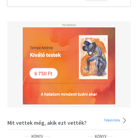
kellett néznem vele.
És szent ég, a kamasz, akiért egykor megőrültem, most
férfivá érett, aki egyenesen az eszemet vette!
Volt egy olyan érzésem, hogy megint darabokra törik
majd a szívem.
Perzselő vágy és nyers erő. Láss a mélyére!
Olvasd el mások véleményét is!
Teljes lista
Mit vettek még, akik ezt vették?
KÖNYV
KÖNYV