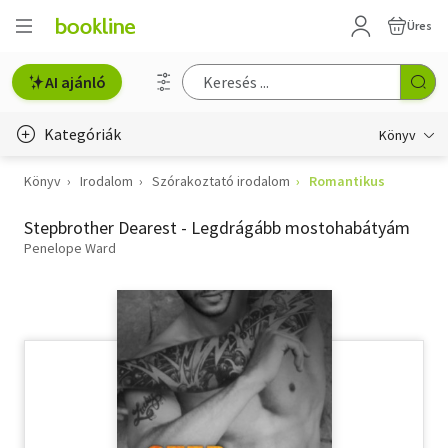
Üres
AI ajánló
Kategóriák
Könyv
Könyv
Irodalom
Szórakoztató irodalom
Romantikus
Életmód, egészség
Stepbrother Dearest - Legdrágább mostohabátyám
Erotika
Penelope Ward
Gyermek- és ifjúsági
Hobbi, szabadidő
Irodalom
Művészet
Szakkönyv