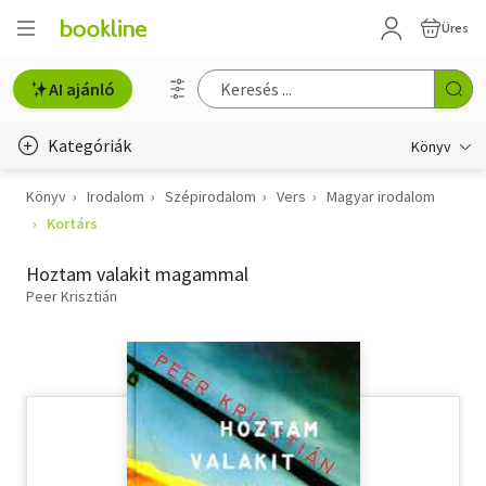
Üres
AI ajánló
Kategóriák
Könyv
Könyv
Irodalom
Szépirodalom
Vers
Magyar irodalom
Életmód, egészség
Kortárs
Erotika
Hoztam valakit magammal
Gyermek- és ifjúsági
Peer Krisztián
Hobbi, szabadidő
Irodalom
Művészet
Szakkönyv