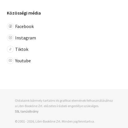
Közösségi média
Facebook
Instagram
Tiktok
Youtube
Oldalaink bármely tartalmi és grafikai elemének felhasználásához
a Libri-Bookline Zrt. előzetes írásbeli engedélye szükséges.
SSL tanúsítvány
© 2001 - 2026, Libri-Bookline Zrt. Minden jog fenntartva.