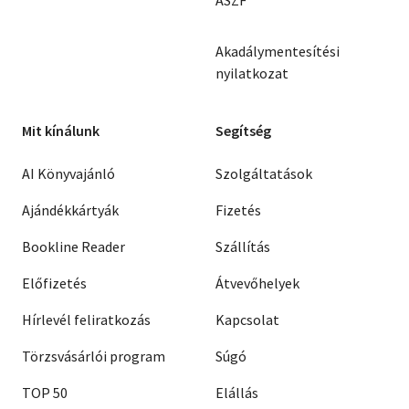
Akadálymentesítési
nyilatkozat
Mit kínálunk
Segítség
AI Könyvajánló
Szolgáltatások
Ajándékkártyák
Fizetés
Bookline Reader
Szállítás
Előfizetés
Átvevőhelyek
Hírlevél feliratkozás
Kapcsolat
Törzsvásárlói program
Súgó
TOP 50
Elállás