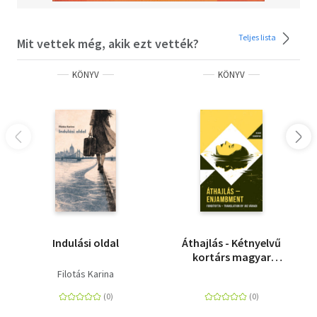
Teljes lista
Mit vettek még, akik ezt vették?
KÖNYV
KÖNYV
Indulási oldal
Áthajlás - Kétnyelvű
kortárs magyar
költészeti antológia
Filotás Karina