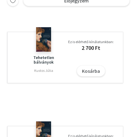
Előjegyzem
Ez is elérhető kínálatunkban:
2 700 Ft
Tehetetlen
bálványok
Kosárba
Kustos Júlia
Ez is elérhető kínálatunkban: