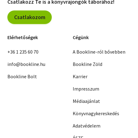
Csatlakozz Te is a könyvrajongók táborához!
Csatlakozom
Elérhetőségek
Cégünk
+36 1 235 60 70
A Bookline-ról bővebben
info@bookline.hu
Bookline Zöld
Bookline Bolt
Karrier
Impresszum
Médiaajánlat
Könyvnagykereskedés
Adatvédelem
ÁSZF