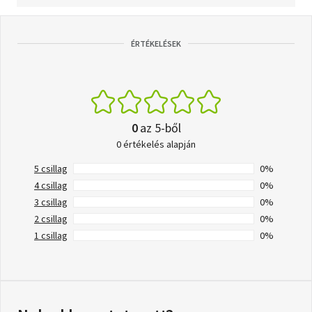
ÉRTÉKELÉSEK
0
az 5-ből
0 értékelés alapján
5 csillag
0%
4 csillag
0%
3 csillag
0%
2 csillag
0%
1 csillag
0%