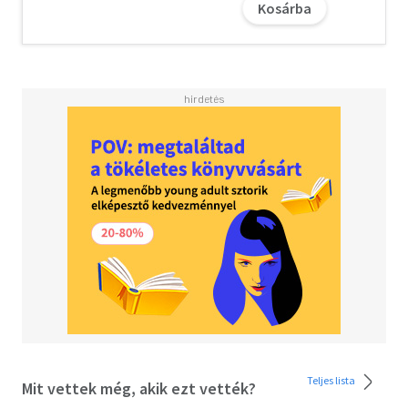
Kosárba
igazgatója Részlet "Egy jó forgatókönyv szerzője képes
(és hivatott is) jó regényt írni, gondolhatnánk. Azt hittem,
ez csupán idő kérdése; hogy meg kell érni,
tapasztalatokat kell gyűjteni, tehetséggel, megfelelő
látásmóddal és saját világgal kell bírni hozzá. Ám annak
ellenére, hogy azt hiszem, mindennek birtokában vagyok,
lassan rájöttem, hogy csak áltatom magam. Jó
forgatókönyvet írni nem egyszerű dolog: sok idő és
magányos óra (valamint narratív ravaszság) kell hozzá, és
egy kicsit kíméletlennek is kell lennünk önmagunkhoz.
Mindez azonban még nem elegendő ahhoz, hogy egy jó
forgatókönyvből jó regény szülessen. Senki sem olyan
ostoba, hogy azt higgye, egy jó forgatókönyv jó regényhez
is vezet, még kevésbé egy nagy regényhez. Mégis jogos
emberi törekvés, amely mellett ki kell állni; ehhez
azonban nagyon fontos szempont, hogy ne szeressünk
bele a saját munkánkba."
Teljes lista
Mit vettek még, akik ezt vették?