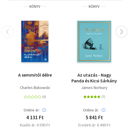
KÖNYV
KÖNYV
A semmitől délre
Az utazás - Nagy
Panda és Kicsi Sárkány
Charles Bukowski
James Norbury
Online ár:
Online ár:
4 131 Ft
5 841 Ft
Kiadói ár: 4 590 Ft
Eredeti ár: 6 490 Ft