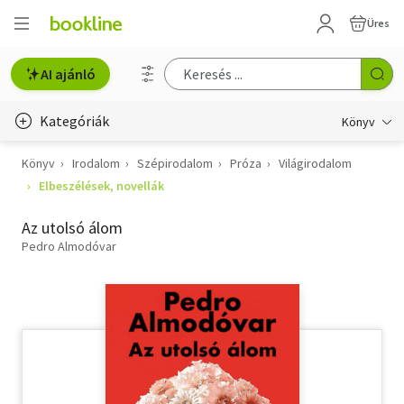
Üres
AI ajánló
Kategóriák
Könyv
Könyv
Irodalom
Szépirodalom
Próza
Világirodalom
Életmód, egészség
Elbeszélések, novellák
Erotika
Az utolsó álom
Gyermek- és ifjúsági
Pedro Almodóvar
Hobbi, szabadidő
Irodalom
Művészet
Szakkönyv