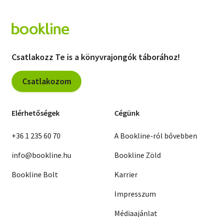
Csatlakozz Te is a könyvrajongók táborához!
Csatlakozom
Elérhetőségek
Cégünk
+36 1 235 60 70
A Bookline-ról bővebben
info@bookline.hu
Bookline Zöld
Bookline Bolt
Karrier
Impresszum
Médiaajánlat