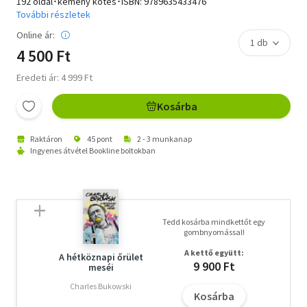
192 oldal･kemény kötés･ISBN:
9789635433476
További részletek
Online ár:
4 500 Ft
Eredeti ár: 4 999 Ft
Kosárba
Raktáron
45 pont
2 - 3 munkanap
Ingyenes átvétel Bookline boltokban
Tedd kosárba mindkettőt egy
gombnyomással!
A kettő együtt:
A hétköznapi őrület
9 900 Ft
meséi
Charles Bukowski
Kosárba