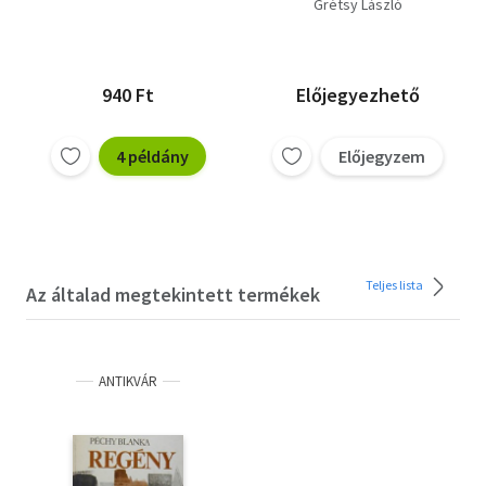
nyelvünk,Beszélni
Grétsy László
nehéz!
940 Ft
Előjegyezhető
4 példány
Előjegyzem
Teljes lista
Az általad megtekintett termékek
ANTIKVÁR