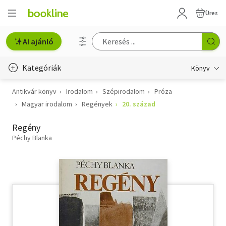
Üres
AI ajánló
Kategóriák
Könyv
Antikvár könyv
Irodalom
Szépirodalom
Próza
Életmód, egészség
Magyar irodalom
Regények
20. század
Erotika
Regény
Gyermek- és ifjúsági
Péchy Blanka
Hobbi, szabadidő
Irodalom
Művészet
Szakkönyv