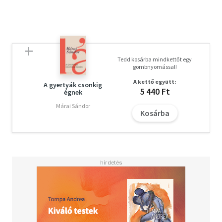
Tedd kosárba mindkettőt egy
gombnyomással!
A kettő együtt:
A gyertyák csonkig
5 440 Ft
égnek
Márai Sándor
Kosárba