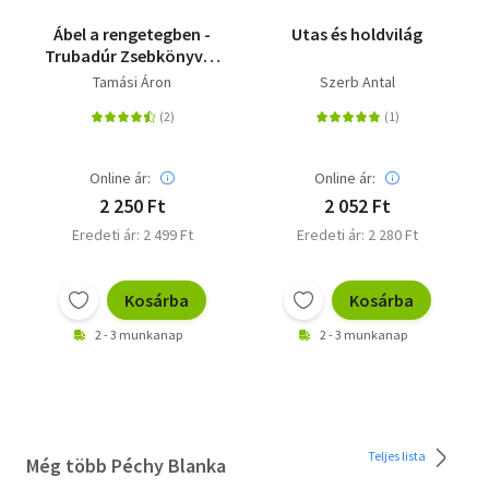
Ábel a rengetegben -
Utas és holdvilág
Trubadúr Zsebkönyvek
21.
Tamási Áron
Szerb Antal
Online ár:
Online ár:
2 250 Ft
2 052 Ft
Eredeti ár: 2 499 Ft
Eredeti ár: 2 280 Ft
Kosárba
Kosárba
2 - 3 munkanap
2 - 3 munkanap
Teljes lista
Még több Péchy Blanka