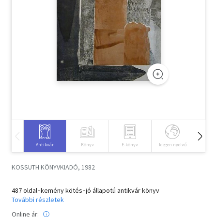
Szótár, nyelvkönyv
Tankönyv, segédkönyv
Társadalomtudomány
Természettudomány
Történelem
Vallás
Antikvár
Könyv
E-könyv
Idegen nyelvű
Hangos
KOSSUTH KÖNYVKIADÓ, 1982
487 oldal･kemény kötés･jó állapotú antikvár könyv
További részletek
Online ár: