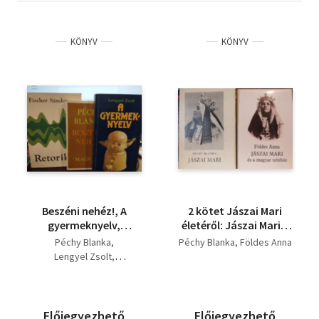
KÖNYV
KÖNYV
Beszéni nehéz!, A
2 kötet Jászai Mari
gyermeknyelv,
életéről: Jászai Mari +
Retorika- Retorika
Jászai Mari és a
Péchy Blanka
Péchy Blanka
Földes Anna
könyvcsomag 3
magyar színház
Lengyel Zsolt
darabos
Fischer Sándor
Előjegyezhető
Előjegyezhető