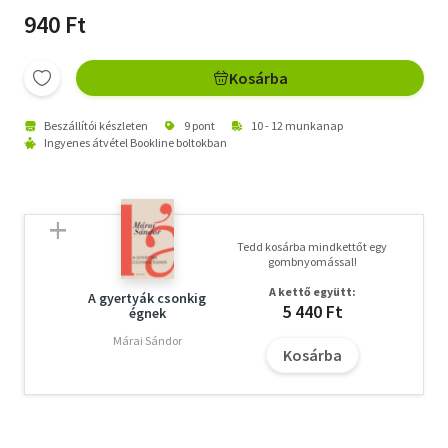
940 Ft
Kosárba
Beszállítói készleten
9 pont
10 - 12 munkanap
Ingyenes átvétel Bookline boltokban
Tedd kosárba mindkettőt egy
gombnyomással!
A kettő együtt:
A gyertyák csonkig
5 440 Ft
égnek
Márai Sándor
Kosárba