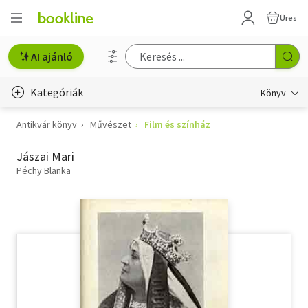
Üres
AI ajánló
Kategóriák
Könyv
Antikvár könyv
Művészet
Film és színház
Életmód, egészség
Jászai Mari
Erotika
Péchy Blanka
Gyermek- és ifjúsági
Hobbi, szabadidő
Irodalom
Művészet
Szakkönyv