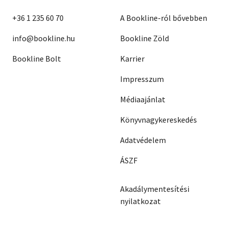
+36 1 235 60 70
A Bookline-ról bővebben
info@bookline.hu
Bookline Zöld
Bookline Bolt
Karrier
Impresszum
Médiaajánlat
Könyvnagykereskedés
Adatvédelem
ÁSZF
Akadálymentesítési
nyilatkozat