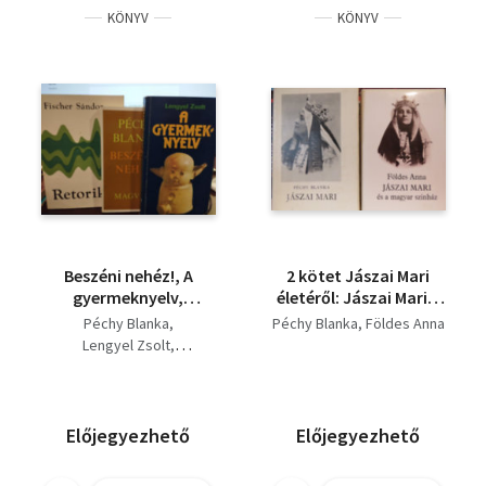
KÖNYV
KÖNYV
Beszéni nehéz!, A
2 kötet Jászai Mari
gyermeknyelv,
életéről: Jászai Mari +
Retorika- Retorika
Jászai Mari és a
Péchy Blanka
Péchy Blanka
Földes Anna
könyvcsomag 3
magyar színház
Lengyel Zsolt
darabos
Fischer Sándor
Előjegyezhető
Előjegyezhető