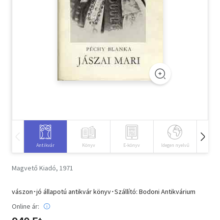
Szótár, nyelvkönyv
Tankönyv, segédkönyv
Társadalomtudomány
Természettudomány
Történelem
Vallás
Antikvár
Könyv
E-könyv
Idegen nyelvű
Hangos
Magvető Kiadó, 1971
vászon･jó állapotú antikvár könyv･Szállító: Bodoni Antikvárium
Online ár: