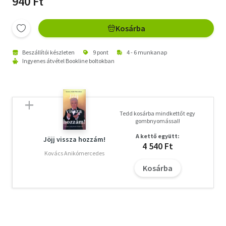
940 Ft
Kosárba
Beszállítói készleten
9 pont
4 - 6 munkanap
Ingyenes átvétel Bookline boltokban
Tedd kosárba mindkettőt egy
gombnyomással!
A kettő együtt:
Jöjj vissza hozzám!
4 540 Ft
Kovács Anikómercedes
Kosárba