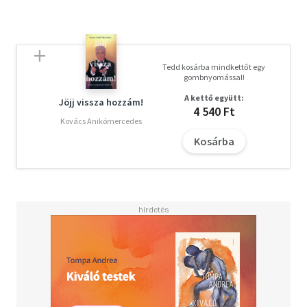
Tedd kosárba mindkettőt egy
gombnyomással!
A kettő együtt:
Jöjj vissza hozzám!
4 540 Ft
Kovács Anikómercedes
Kosárba