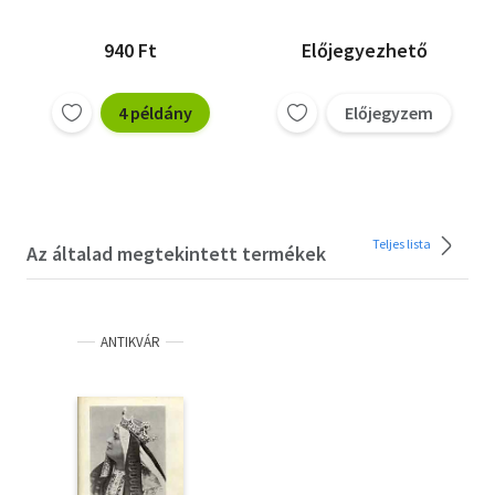
940 Ft
Előjegyezhető
4 példány
Előjegyzem
Teljes lista
Az általad megtekintett termékek
ANTIKVÁR