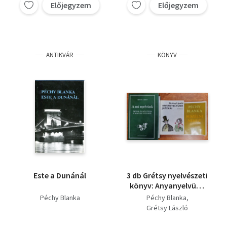
Előjegyzem
Előjegyzem
ANTIKVÁR
KÖNYV
Este a Dunánál
3 db Grétsy nyelvészeti
könyv: Anyanyelvünk
játékai,A mi
Péchy Blanka
Péchy Blanka
nyelvünk,Beszélni
Grétsy László
nehéz!