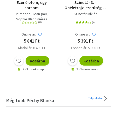
Ezer életem, egy
Szinetár 3. -
sorsom
Önéletrajz-szerűség és
egyebek
Belmondo, Jean-paul
Szinetár Miklós
Sophie Blandiniéres
Online ár:
Online ár:
5 841 Ft
5 391 Ft
Kiadói ár: 6 490 Ft
Eredeti ár: 5 990 Ft
Kosárba
Kosárba
2 - 3 munkanap
2 - 3 munkanap
Teljes lista
Még több Péchy Blanka