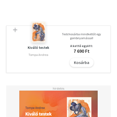
Tedd kosárba mindkettőt egy
gombnyomással!
A kettő együtt:
Kiváló testek
7 690 Ft
Tompa Andrea
Kosárba