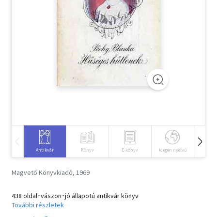
Szótár, nyelvkönyv
Tankönyv, segédkönyv
Társadalomtudomány
Természettudomány
Történelem
Vallás
Antikvár
Könyv
E-könyv
Idegen nyelvű
Hangos
Magvető Könyvkiadó, 1969
438 oldal･vászon･jó állapotú antikvár könyv
További részletek