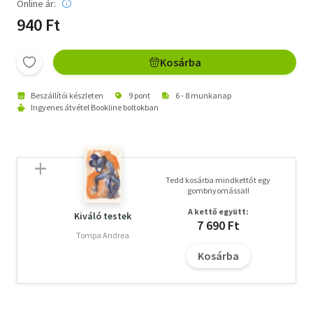
Online ár:
940 Ft
Kosárba
Beszállítói készleten
9 pont
6 - 8 munkanap
Ingyenes átvétel Bookline boltokban
Tedd kosárba mindkettőt egy
gombnyomással!
A kettő együtt:
Kiváló testek
7 690 Ft
Tompa Andrea
Kosárba