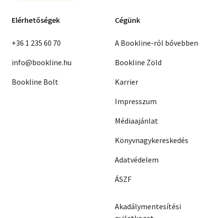
Elérhetőségek
Cégünk
+36 1 235 60 70
A Bookline-ról bővebben
info@bookline.hu
Bookline Zöld
Bookline Bolt
Karrier
Impresszum
Médiaajánlat
Könyvnagykereskedés
Adatvédelem
ÁSZF
Akadálymentesítési
nyilatkozat