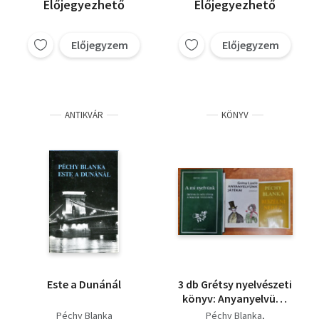
Előjegyezhető
Előjegyezhető
Előjegyzem
Előjegyzem
ANTIKVÁR
KÖNYV
Este a Dunánál
3 db Grétsy nyelvészeti
könyv: Anyanyelvünk
játékai,A mi
Péchy Blanka
Péchy Blanka