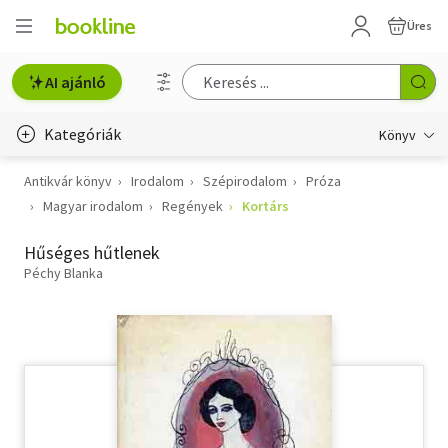
Üres
AI ajánló
Kategóriák
Könyv
Antikvár könyv
Irodalom
Szépirodalom
Próza
Életmód, egészség
Magyar irodalom
Regények
Kortárs
Erotika
Hűséges hűtlenek
Gyermek- és ifjúsági
Péchy Blanka
Hobbi, szabadidő
Irodalom
Művészet
Szakkönyv