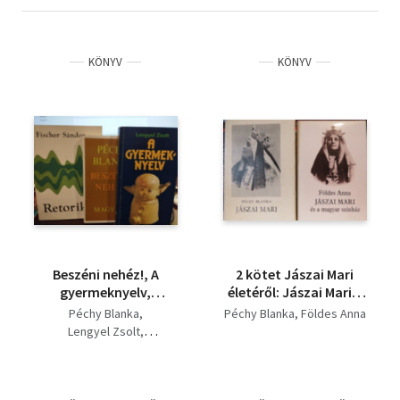
KÖNYV
KÖNYV
Beszéni nehéz!, A
2 kötet Jászai Mari
gyermeknyelv,
életéről: Jászai Mari +
Retorika- Retorika
Jászai Mari és a
Péchy Blanka
Péchy Blanka
Földes Anna
könyvcsomag 3
magyar színház
Lengyel Zsolt
darabos
Fischer Sándor