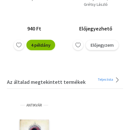
nyelvünk,Beszélni
Grétsy László
nehéz!
940 Ft
Előjegyezhető
4 példány
Előjegyzem
Teljes lista
Az általad megtekintett termékek
ANTIKVÁR