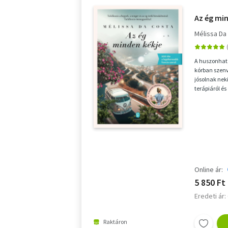
Az ég mi
Mélissa Da
A huszonhat 
kórban szenv
jósolnak neki
terápiáról é
fordítva...
Online ár:
5 850 Ft
Eredeti ár:
Raktáron