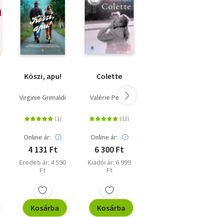
,
, ha
ek,
,
i
Köszi, apu!
Colette
A
Szerelemvirág
titka
a
Virginie Grimaldi
Valérie Perrin
Clarisse Sabard
Online ár:
Online ár:
Online ár:
4 131 Ft
6 300 Ft
7 650 Ft
Eredeti ár: 4 590
Kiadói ár: 6 999
Kiadói ár: 8 499
Ft
Ft
Ft
Kosárba
Kosárba
Kosárba