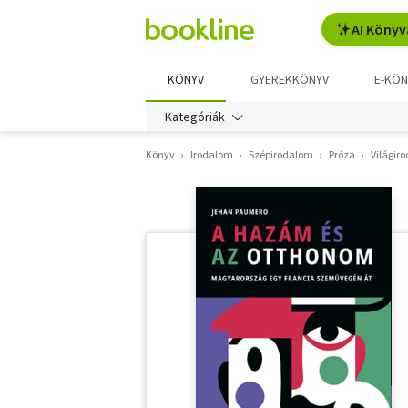
AI Könyv
KÖNYV
GYEREKKÖNYV
E-KÖN
Kategóriák
Könyv
Irodalom
Szépirodalom
Próza
Világir