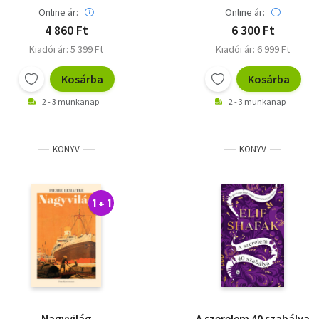
Online ár:
Online ár:
4 860 Ft
6 300 Ft
Kiadói ár: 5 399 Ft
Kiadói ár: 6 999 Ft
Kosárba
Kosárba
2 - 3 munkanap
2 - 3 munkanap
KÖNYV
KÖNYV
1 + 1
Nagyvilág
A szerelem 40 szabálya