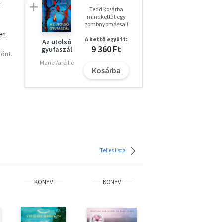
a
Tedd kosárba
mindkettőt egy
gombnyomással!
en
A kettő együtt:
Az utolsó
9 360 Ft
gyufaszál
dönt.
Marie Vareille
Kosárba
t ő
ek,
ell
Teljes lista
ket
KÖNYV
KÖNYV
KÖNYV
i,