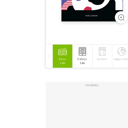
Könyv
E-könyv
Antikvár
Idegen nyel
1 db
1 db