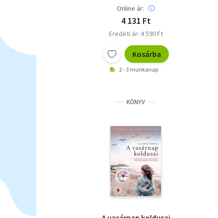
Online ár:
4 131 Ft
Eredeti ár: 4 590 Ft
Kosárba
2 - 3 munkanap
KÖNYV
A vasárnap koldusai