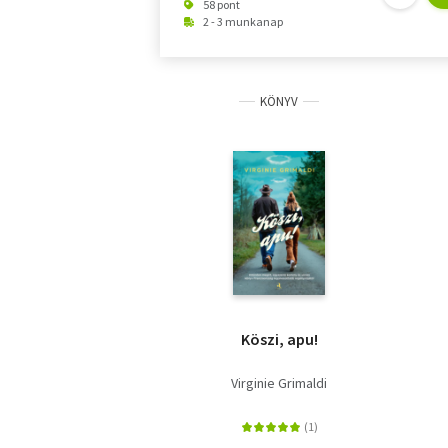
58 pont
2 - 3 munkanap
KÖNYV
Köszi, apu!
Virginie Grimaldi