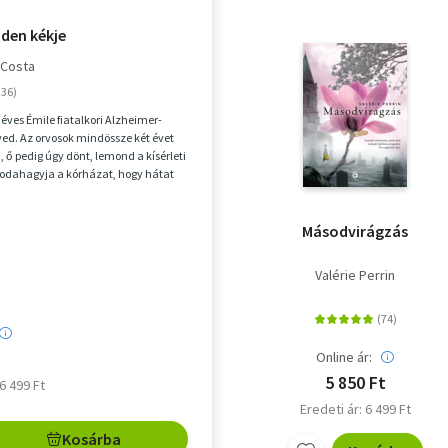
nden kékje
 Costa
éves Émile fiatalkori Alzheimer-
ed. Az orvosok mindössze két évet
, ő pedig úgy dönt, lemond a kísérleti
s odahagyja a kórházat, hogy hátat
Másodvirágzás
Valérie Perrin
Online ár:
5 850 Ft
 6 499 Ft
Eredeti ár: 6 499 Ft
Kosárba