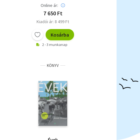
Online ár:
7 650 Ft
Kiadói ár: 8 499 Ft
Kosárba
2 - 3 munkanap
KÖNYV
Évek