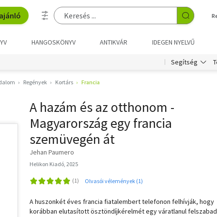
ajánló
R
YV
HANGOSKÖNYV
ANTIKVÁR
IDEGEN NYELVŰ
T
Segítség
odalom
Regények
Kortárs
Francia
A hazám és az otthonom -
Magyarország egy francia
szemüvegén át
Jehan Paumero
Helikon Kiadó, 2025
Olvasói vélemények (1)
A huszonkét éves francia fiatalembert telefonon felhívják, hogy
korábban elutasított ösztöndíjkérelmét egy váratlanul felszabad