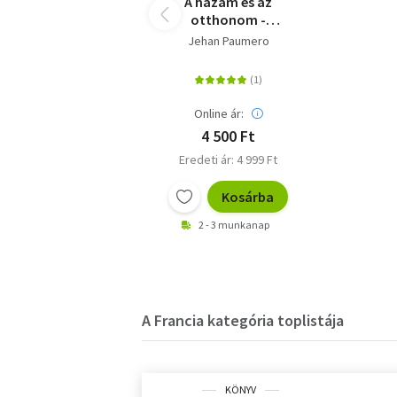
A hazám és az
otthonom -
Magyarország egy
Jehan Paumero
francia szemüvegén át
Online ár:
4 500 Ft
Eredeti ár: 4 999 Ft
Kosárba
2 - 3 munkanap
A Francia kategória toplistája
KÖNYV