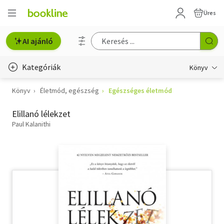
Üres
AI ajánló
Kategóriák
Könyv
Könyv
Életmód, egészség
Egészséges életmód
Életmód, egészség
Elillanó lélekzet
Erotika
Paul Kalanithi
Gyermek- és ifjúsági
Hobbi, szabadidő
Irodalom
Művészet
Szakkönyv