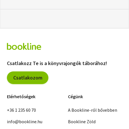
Csatlakozz Te is a könyvrajongók táborához!
Csatlakozom
Elérhetőségek
Cégünk
+36 1 235 60 70
A Bookline-ról bővebben
info@bookline.hu
Bookline Zöld