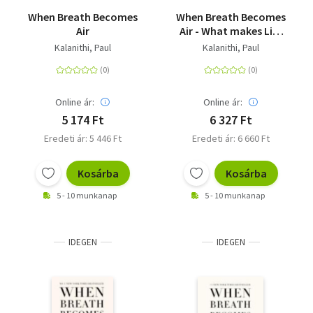
When Breath Becomes
When Breath Becomes
Air
Air - What makes Life
worth living in the
Kalanithi, Paul
Kalanithi, Paul
Face of Death?
Online ár:
Online ár:
5 174 Ft
6 327 Ft
Eredeti ár: 5 446 Ft
Eredeti ár: 6 660 Ft
Kosárba
Kosárba
5 - 10 munkanap
5 - 10 munkanap
IDEGEN
IDEGEN