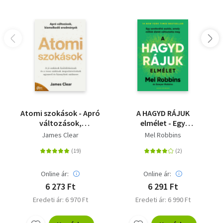
Atomi szokások - Apró
A HAGYD RÁJUK
változások,
elmélet - Egy
kiemelkedő
sorsfordító eszköz,
James Clear
Mel Robbins
eredmények
amely milliók életét
változtatta meg
Online ár:
Online ár:
6 273 Ft
6 291 Ft
Eredeti ár: 6 970 Ft
Eredeti ár: 6 990 Ft