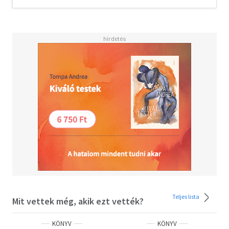
meg, miután Paul 2015. március 9-én meghalt. Így
született meg ez a könyv.
"A halál gondolata aggasztó, de hiába: mégsem élhetünk
nélküle."
A szerző betekintést enged kétségekkel teli
gyötrődésébe, keresésébe, így megérezhetjük, milyen
lenne "mindent" elveszíteni, könyve mégis szívmelengető
életigenlést és hálát ébreszt bennünk szeretteinkért és
az örömökért, amikkel az élet a születés és a halál között
elhalmoz minket - amelyeket korábban észre se vettünk.
Olvasd el mások véleményét is!
Teljes lista
Mit vettek még, akik ezt vették?
KÖNYV
KÖNYV