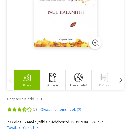
Szótár, nyelvkönyv
Tankönyv, segédkönyv
Társadalomtudomány
Természettudomány
Történelem
Vallás
Könyv
Antikvár
Idegen nyelvű
E-könyv
Hangos
Casparus Kiadó, 2016
Olvasói vélemények (2)
273 oldal･keménytábla, védőborító･ISBN:
9786158043458
További részletek