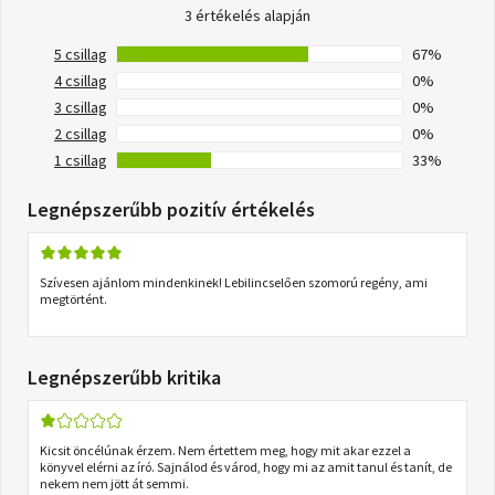
3 értékelés alapján
5 csillag
67%
4 csillag
0%
3 csillag
0%
2 csillag
0%
1 csillag
33%
Legnépszerűbb pozitív értékelés
Szívesen ajánlom mindenkinek! Lebilincselően szomorú regény, ami
megtörtént.
Legnépszerűbb kritika
Kicsit öncélúnak érzem. Nem értettem meg, hogy mit akar ezzel a
könyvel elérni az író. Sajnálod és várod, hogy mi az amit tanul és tanít, de
nekem nem jött át semmi.