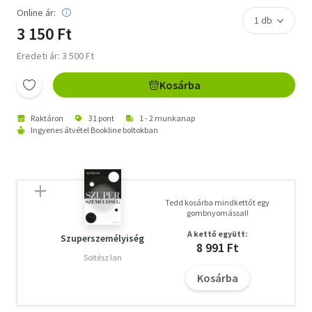
Online ár:
3 150 Ft
Eredeti ár: 3 500 Ft
Kosárba
Raktáron
31 pont
1 - 2 munkanap
Ingyenes átvétel Bookline boltokban
Tedd kosárba mindkettőt egy
gombnyomással!
A kettő együtt:
Szuperszemélyiség
8 991 Ft
Soltész Ian
Kosárba