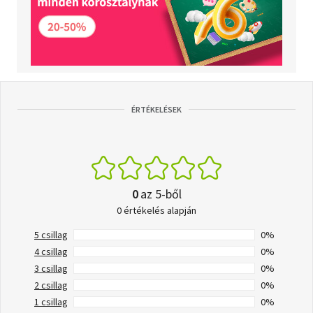
ÉRTÉKELÉSEK
0
az 5-ből
0 értékelés alapján
5 csillag
0%
4 csillag
0%
3 csillag
0%
2 csillag
0%
1 csillag
0%