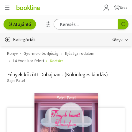
Üres
AI ajánló
Kategóriák
Könyv
Könyv
Gyermek- és ifjúsági
Ifjúsági irodalom
Életmód, egészség
14 éves kor felett
Kortárs
Erotika
Fények között Dubajban - (Különleges kiadás)
Gyermek- és ifjúsági
Sajni Patel
Hobbi, szabadidő
Irodalom
Művészet
Szakkönyv