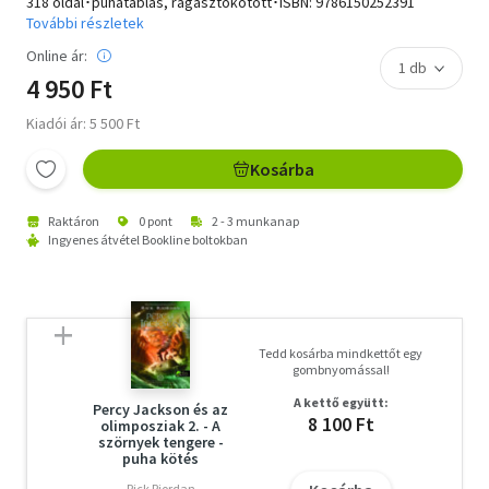
318 oldal･puhatáblás, ragasztókötött･ISBN:
9786150252391
További részletek
Online ár:
4 950 Ft
Kiadói ár: 5 500 Ft
Kosárba
Raktáron
0 pont
2 - 3 munkanap
Ingyenes átvétel Bookline boltokban
Tedd kosárba mindkettőt egy
gombnyomással!
A kettő együtt:
Percy Jackson és az
8 100 Ft
olimposziak 2. - A
szörnyek tengere -
puha kötés
Rick Riordan