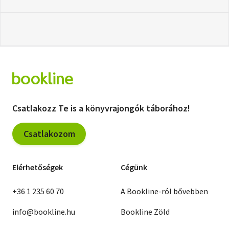
Csatlakozz Te is a könyvrajongók táborához!
Csatlakozom
Elérhetőségek
Cégünk
+36 1 235 60 70
A Bookline-ról bővebben
info@bookline.hu
Bookline Zöld