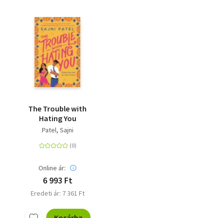
The Trouble with
Hating You
Patel, Sajni
Online ár:
6 993 Ft
Eredeti ár: 7 361 Ft
Kosárba