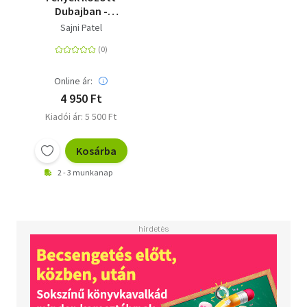
Dubajban -
(Különleges kiadás)
Sajni Patel
Online ár:
4 950 Ft
Kiadói ár: 5 500 Ft
Kosárba
2 - 3 munkanap