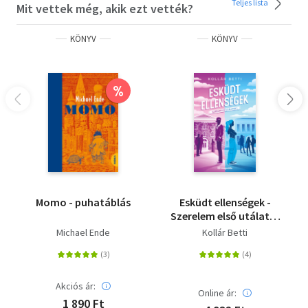
Teljes lista
Mit vettek még, akik ezt vették?
KÖNYV
KÖNYV
%
Momo - puhatáblás
Esküdt ellenségek -
Szerelem első utálatra
1. - (Különleges kiadás)
Michael Ende
Kollár Betti
Akciós ár:
Online ár:
1 890 Ft