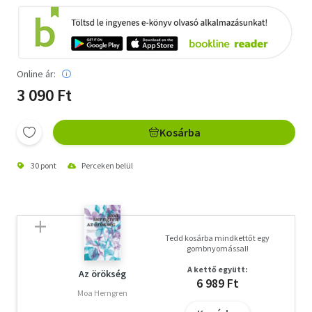
Online ár:
3 090 Ft
Kosárba
30 pont
Perceken belül
Tedd kosárba mindkettőt egy
gombnyomással!
A kettő együtt:
Az örökség
6 989 Ft
Moa Herngren