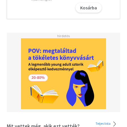
felejtés határait, Pasi Ilmari Jääskeläinen letehetetlen
Kosárba
regénye a részletgazdag valóság és a burjánzó fantázia
határvidékére kalauzolja el az olvasót.
A letöltéssel kapcsolatos kérdésekre
itt
találhat választ.
Teljes lista
Mit vettek még, akik ezt vették?