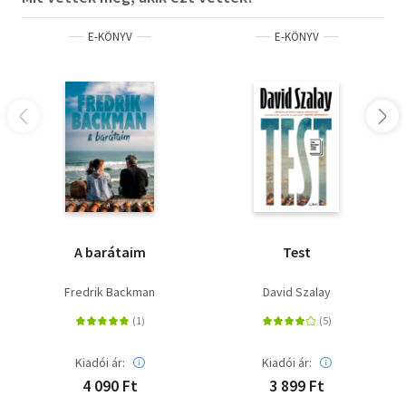
E-KÖNYV
E-KÖNYV
A barátaim
Test
Fredrik Backman
David Szalay
Kiadói ár:
Kiadói ár:
4 090 Ft
3 899 Ft