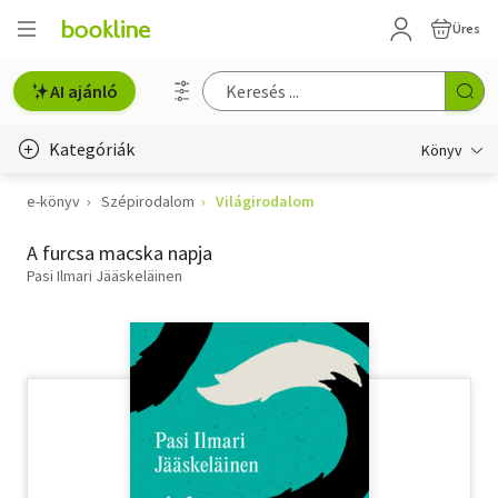
Üres
AI ajánló
Kategóriák
Könyv
e-könyv
Szépirodalom
Világirodalom
Életmód, egészség
A furcsa macska napja
Erotika
Pasi Ilmari Jääskeläinen
Gyermek- és ifjúsági
Hobbi, szabadidő
Irodalom
Művészet
Szakkönyv