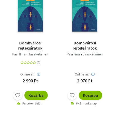
Dombvárosi
Dombvárosi
rejtekjáratok
rejtekjáratok
Pasi Ilmari Jääskeläinen
Pasi Ilmari Jääskeläinen
Online ár:
Online ár:
2 990 Ft
2 970 Ft
Kosárba
Kosárba
Perceken belül
6 - 8 munkanap