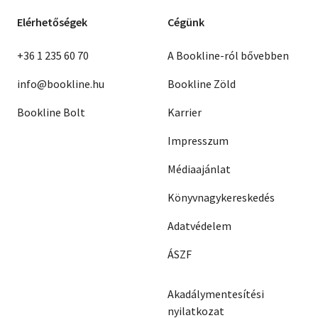
Elérhetőségek
Cégünk
+36 1 235 60 70
A Bookline-ról bővebben
info@bookline.hu
Bookline Zöld
Bookline Bolt
Karrier
Impresszum
Médiaajánlat
Könyvnagykereskedés
Adatvédelem
ÁSZF
Akadálymentesítési
nyilatkozat