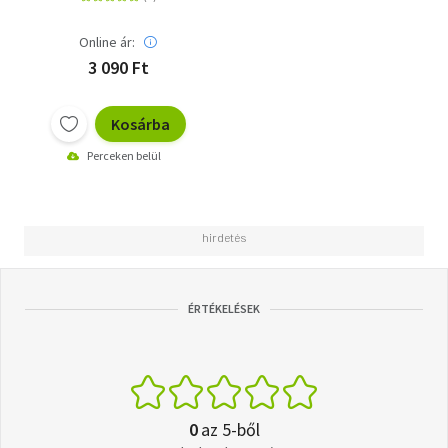
Online ár:
3 090 Ft
Kosárba
Perceken belül
ÉRTÉKELÉSEK
0
az 5-ből