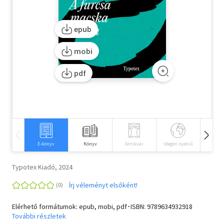
Szótár, nyelvkönyv
epub
Tankönyv, segédkönyv
mobi
Társadalomtudomány
pdf
Természettudomány
Történelem
Vallás
E-könyv
Könyv
Antikvár
Idegen nyelvű
Hangos
Typotex Kiadó, 2024
Írj véleményt elsőként!
Elérhető formátumok: epub, mobi, pdf･ISBN:
9789634932918
További részletek