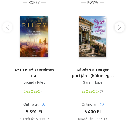
KÖNYV
KÖNYV
Az utolsó szerelmes
Kávézó a tenger
dal
partján - (Különleges
kiadás)
Lucinda Riley
Sarah Hope
Online ár:
Online ár:
5 391 Ft
5 400 Ft
Kiadói ár: 5 990 Ft
Kiadói ár: 5 999 Ft