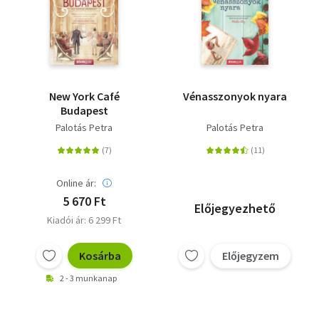
New York Café
Vénasszonyok nyara
Budapest
Palotás Petra
Palotás Petra
Online ár:
5 670 Ft
Előjegyezhető
Kiadói ár: 6 299 Ft
Kosárba
Előjegyzem
2 - 3 munkanap