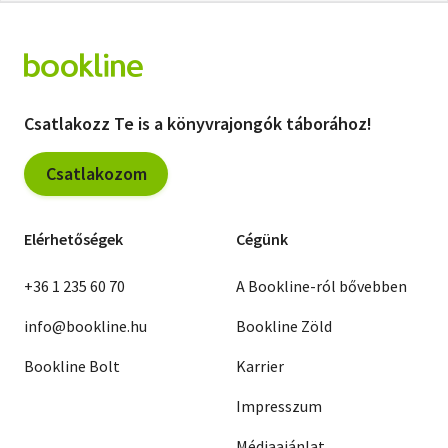
Csatlakozz Te is a könyvrajongók táborához!
Csatlakozom
Elérhetőségek
Cégünk
+36 1 235 60 70
A Bookline-ról bővebben
info@bookline.hu
Bookline Zöld
Bookline Bolt
Karrier
Impresszum
Médiaajánlat