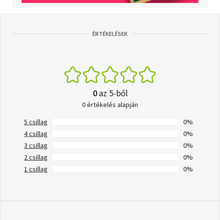
ÉRTÉKELÉSEK
0
az 5-ből
0 értékelés alapján
5 csillag
0%
4 csillag
0%
3 csillag
0%
2 csillag
0%
1 csillag
0%