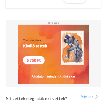
család szolgálatában áll. Mindeközben Katica lázasan
keresi a lehetőséget, hogy végre éttermet nyithasson a
Hanza-városban. Olyan elszánt, olyan eltökélt, hogy
Palkó egyre gyakrabban érzi magát másodhegedűsnek.
Hogyan alakul a négy hölgy barátságának dinamikája?
Sikerül megvalósítaniuk az álmaikat? Milyen hatással van
a jövőjükre a számukra egyelőre még ismeretlen családi
titok? Merre viszi őket az óceánjáró, amikor több hónapra
kénytelenek maguk mögött hagyni Hamburgot?
Az Év Könyve díjas írónő Palotás Petra történelmi-
romantikus regénye megannyi őszinte, mély és fordulatos
pillanatot ígér. A Világ Kapuja pedig örökre a szívünkben él
tovább.
Teljes lista
Mit vettek még, akik ezt vették?