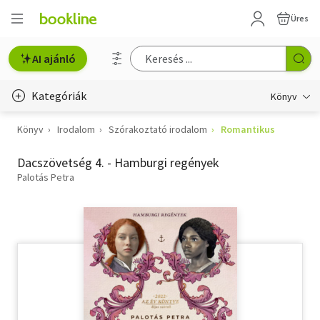
Üres
AI ajánló
Kategóriák
Könyv
Könyv
Irodalom
Szórakoztató irodalom
Romantikus
Életmód, egészség
Dacszövetség 4. - Hamburgi regények
Erotika
Palotás Petra
Gyermek- és ifjúsági
Hobbi, szabadidő
Irodalom
Művészet
Szakkönyv