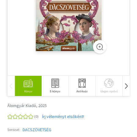
Szótár, nyelvkönyv
Tankönyv, segédkönyv
Társadalomtudomány
Természettudomány
Történelem
Vallás
Könyv
E-könyv
Antikvár
Idegen nyelvű
Hangos
Álomgyár Kiadó, 2025
Írj véleményt elsőként!
DACSZÖVETSÉG
Sorozat: