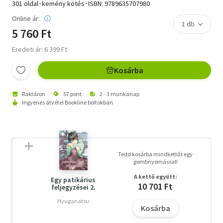
301 oldal･kemény kötés･ISBN:
9789635707980
Online ár:
5 760 Ft
Eredeti ár: 6 399 Ft
Kosárba
Raktáron
57 pont
2 - 3 munkanap
Ingyenes átvétel Bookline boltokban
Tedd kosárba mindkettőt egy
gombnyomással!
A kettő együtt:
Egy patikárius
10 701 Ft
feljegyzései 2.
Hyuganatsu
Kosárba